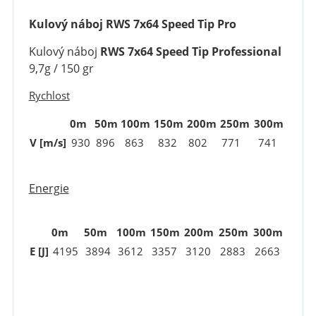
Kulový náboj RWS 7x64 Speed Tip Pro
Kulový náboj
RWS 7x64 Speed Tip Professional
9,7g / 150 gr
Rychlost
0m
50m
100m
150m
200m
250m
300m
V [m/s]
930
896
863
832
802
771
741
Energie
0m
50m
100m
150m
200m
250m
300m
E [J]
4195
3894
3612
3357
3120
2883
2663