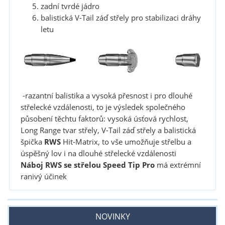
zadní tvrdé jádro
balistická V-Tail záď střely pro stabilizaci dráhy
letu
-razantní balistika a vysoká přesnost i pro dlouhé
střelecké vzdálenosti, to je výsledek společného
působení těchtu faktorů: vysoká úsťová rychlost,
Long Range tvar střely, V-Tail záď střely a balistická
špička
RWS
Hit-Matrix, to vše umožňuje střelbu a
úspěšný lov i na dlouhé střelecké vzdálenosti
Náboj RWS se střelou Speed Tip Pro
má extrémní
ranivý účinek
NOVINKY