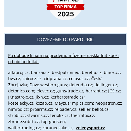
DOVEZEME DO PARDUBIC
Po dohodě k nám na prodejnu můžeme naskladnit zboží
od obchodníků:
alfaproj.cz;
banzai.cz;
bestpatron.eu;
beretta.cz;
binox.cz;
bvs.cz;
cairocz.cz; cidpraha.cz; colosus.cz; Česká
Zbrojovka; Dave western guns; defendia.cz; dellinger.cz;
detonics.com; elovec.cz; guns-trade.cz; harrant.cz; JGS.cz;
JKnastroje.cz; jk-n.cz; kerberostrade.cz;
kostelecky.cz;
kozap.cz; Mayzus;
mpicz.com; neopatron.cz;
nimrod.cz; proarms.cz; reloader.cz; sellier-bellot.cz;
strobl.cz;
stvarms.cz; tenolix.cz; thermfox.cz;
zbrane.subrt.cz;
top-guns.eu;
waltertrading.cz; zbraneesako.cz;
zelenysport.cz