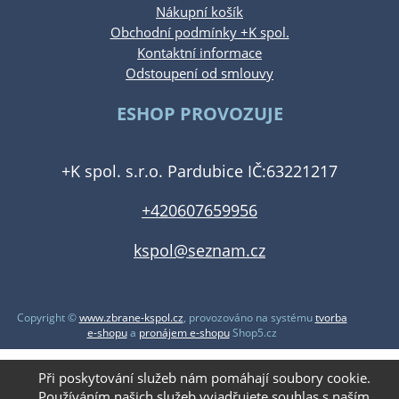
Nákupní košík
Obchodní podmínky +K spol.
Kontaktní informace
Odstoupení od smlouvy
ESHOP PROVOZUJE
+K spol. s.r.o. Pardubice IČ:63221217
+420607659956
kspol@seznam.cz
Copyright ©
www.zbrane-kspol.cz
,
provozováno na systému
tvorba
e-shopu
a
pronájem e-shopu
Shop5.cz
Při poskytování služeb nám pomáhají soubory cookie.
Používáním našich služeb vyjadřujete souhlas s naším