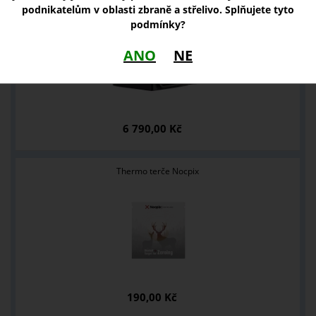
Kolimátor Vortex Defender CCW 6 MOA
podnikatelům v oblasti zbraně a střelivo. Splňujete tyto
podmínky?
ANO
NE
6 790,00 Kč
Thermo terče Nocpix
190,00 Kč