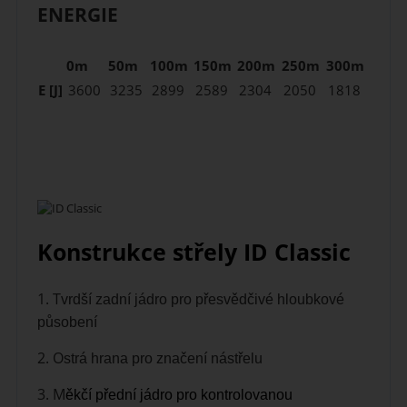
ENERGIE
0m
50m
100m
150m
200m
250m
300m
E [J]
3600
3235
2899
2589
2304
2050
1818
Konstrukce střely ID Classic
1. T
vrdší zadní jádro pro
přesvědčivé hloubkové
působení
2. O
strá hrana pro značení
nástřelu
3. M
ěkčí přední jádro pro
kontrolovanou