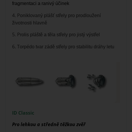
fragmen
taci a ranivý účinek
4. P
oniklovaný plášť střely
pro prodloužení
ě
životnosti
hlavn
5. P
rolis pláště a těla střely pro jistý výstřel
6. T
orpédo tvar zádě střely pro stabilitu dráhy letu
ID Classic
Pro lehkou a středně těžkou zvěř