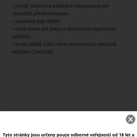
• rychlé otevření a následná fragmentace pro
okamžité
předání energie
• zpravidla jistý výstřel
• ostrá hrana pro jistou a spolehlivou signalizaci
nástřelu
• prolis pláště a těla střely minimalizuje možnost
odtržení částí
plášt
NOVINKY
Tyto stránky jsou určeny pouze odborné veřejnosti od 18 let a