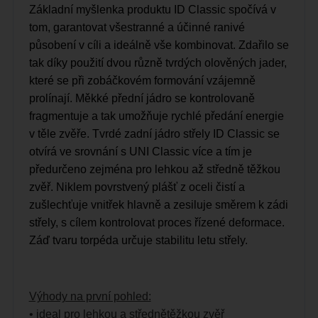
Základní myšlenka produktu ID Classic spočívá
v
tom, garantovat všestranné a účinné ranivé
působení v cíli a ideálně vše kombinovat. Zda
řilo se
tak díky použití dvou různě tvrdých olo
věných jader,
které se při zobáčkovém formo
vání vzájemně
prolínají. Měkké přední jádro se kontrolovaně
fragmentuje a tak umožňuje rychlé předání energie
v těle zvěře.
Tvrdé zadní jádro střely ID Classic se
otvírá ve srovnání s UNI
Classic více a tím je
předurčeno zejména pro lehkou až středně
těžkou
zvěř. Niklem povrstvený plášť z oceli čistí a
zušlechťuje
vnitřek hlavně a zesiluje směrem k zádi
střely, s cílem kontrolo
vat proces řízené deformace.
Záď tvaru torpéda určuje stabilitu
letu střely.
Výhody na první pohled:
• ideal pro lehkou a střednětěžkou zvěř