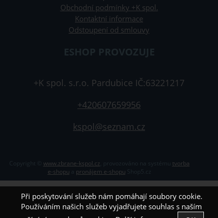
Obchodní podmínky +K spol.
Kontaktní informace
Odstoupení od smlouvy
ESHOP PROVOZUJE
+K spol. s.r.o. Pardubice IČ:63221217
+420607659956
kspol@seznam.cz
Copyright ©
www.zbrane-kspol.cz
,
provozováno na systému
tvorba
e-shopu
a
pronájem e-shopu
Shop5.cz
Při poskytování služeb nám pomáhají soubory cookie.
Používáním našich služeb vyjadřujete souhlas s naším