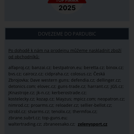
DOVEZEME DO PARDUBIC
Po dohodě k nám na prodejnu můžeme naskladnit zboží
od obchodníků:
alfaproj.cz;
banzai.cz;
bestpatron.eu;
beretta.cz;
binox.cz;
bvs.cz;
cairocz.cz; cidpraha.cz; colosus.cz; Česká
Zbrojovka; Dave western guns; defendia.cz; dellinger.cz;
detonics.com; elovec.cz; guns-trade.cz; harrant.cz; JGS.cz;
JKnastroje.cz; jk-n.cz; kerberostrade.cz;
kostelecky.cz;
kozap.cz; Mayzus;
mpicz.com; neopatron.cz;
nimrod.cz; proarms.cz; reloader.cz; sellier-bellot.cz;
strobl.cz;
stvarms.cz; tenolix.cz; thermfox.cz;
zbrane.subrt.cz;
top-guns.eu;
waltertrading.cz; zbraneesako.cz;
zelenysport.cz