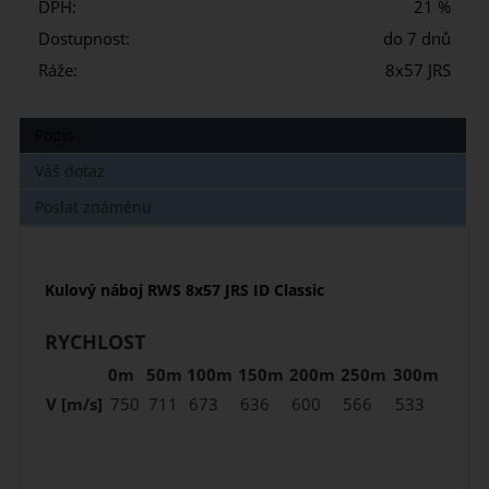
DPH:
21 %
Dostupnost:
do 7 dnů
Ráže:
8x57 JRS
Popis
Váš dotaz
Poslat známénu
Kulový náboj RWS 8x57 JRS ID Classic
RYCHLOST
0m
50m
100m
150m
200m
250m
300m
V [m/s]
750
711
673
636
600
566
533