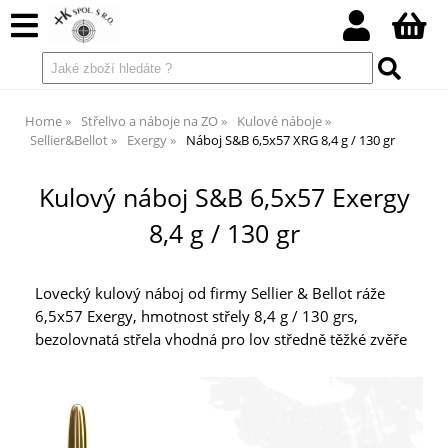
Home
Střelivo a náboje na ZO
Kulové náboje
Sellier&Bellot
Exergy
Náboj S&B 6,5x57 XRG 8,4 g / 130 gr
Kulový náboj S&B 6,5x57 Exergy
8,4 g / 130 gr
Lovecký kulový náboj od firmy Sellier & Bellot ráže
6,5x57 Exergy, hmotnost střely 8,4 g / 130 grs,
bezolovnatá střela vhodná pro lov středně těžké zvěře