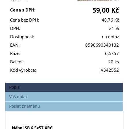
59,00 Kč
Cena s DPH:
Cena bez DPH:
48,76 Kč
DPH:
21 %
Dostupnost:
na dotaz
EAN:
8590690340132
Ráže:
6,5x57
Balení:
20 ks
Kód výrobce:
V342552
Popis
Váš dotaz
Poslat známénu
Náboj SB 6,5x57 XRG