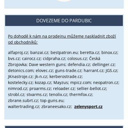
DOVEZEME DO PARDUBIC
Po dohodě k nám na prodejnu můžeme naskladnit zboží
od obchodníků:
alfaproj.cz;
banzai.cz;
bestpatron.eu;
beretta.cz;
binox.cz;
bvs.cz;
cairocz.cz; cidpraha.cz; colosus.cz; Česká
Zbrojovka; Dave western guns; defendia.cz; dellinger.cz;
detonics.com; elovec.cz; guns-trade.cz; harrant.cz; JGS.cz;
JKnastroje.cz; jk-n.cz; kerberostrade.cz;
kostelecky.cz;
kozap.cz; Mayzus;
mpicz.com; neopatron.cz;
nimrod.cz; proarms.cz; reloader.cz; sellier-bellot.cz;
strobl.cz;
stvarms.cz; tenolix.cz; thermfox.cz;
zbrane.subrt.cz;
top-guns.eu;
waltertrading.cz; zbraneesako.cz;
zelenysport.cz