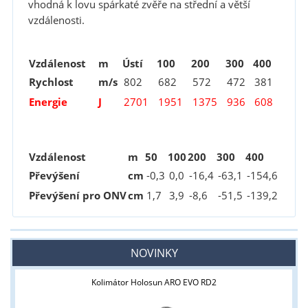
vhodná k lovu spárkaté zvěře na střední a větší
vzdálenosti.
Vzdálenost
m
Ústí
100
200
300
400
Rychlost
m/s
802
682
572
472
381
Energie
J
2701
1951
1375
936
608
Vzdálenost
m
50
100
200
300
400
Převýšení
cm
-0
,3
0,0
-16
,4
-63
,1
-154
,6
Převýšení pro ONV
cm
1
,7
3
,9
-8
,6
-51
,5
-139
,2
NOVINKY
Kolimátor Holosun ARO EVO RD2