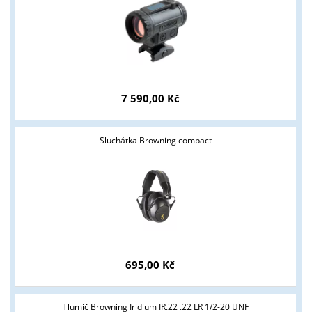
7 590,00 Kč
Sluchátka Browning compact
695,00 Kč
Tyto stránky jsou určeny pouze odborné veřejnosti od 18 let a
podnikatelům v oblasti zbraně a střelivo. Splňujete tyto
Tlumič Browning Iridium IR.22 .22 LR 1/2-20 UNF