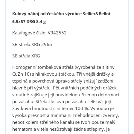
Kulový náboj od českého výrobce Sellier&Bellot
6,5x57 XRG 8,4 g
Katalogové číslo: V342552
SB střela XRG 2966
SB střela XRG
Homogenní tombaková střela (vyrobená ze slitiny
CuZn 10) s hliníkovou špičkou. Tři vnější drážky a
tepelná a povrchová úprava střely snižují zatížení
hlavně při výstřelu. Pět vnitřních podélných drážek
v dutině zajišťuje její pravidelnou řízenou deformaci
po zásahu. Střela zůstává po zásahu celistvá, její
zbytková hmotnost činí téměř 100 %. Výhodou je
vysoká přesnost a minimální znehodnocení zvěřiny,
neboť kolem střelného kanálu se tvoří pouze malý
hematom a v těle nezůstávají žádné střepiny. Je