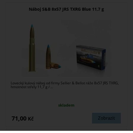
Náboj S&B 8x57 JRS TXRG Blue 11,7 g
Lovecký kulový náboj od firmy Sellier & Bellot ráže 8x57 JRS TXRG,
hmotnost střely 11,7 g / ...
skladem
71,00
Zobrazit
Kč