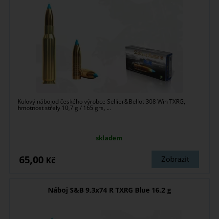
Kulový nábojod českého výrobce Sellier&Bellot 308 Win TXRG,
hmotnost střely 10,7 g / 165 grs, ...
skladem
65,00
Zobrazit
Kč
Náboj S&B 9,3x74 R TXRG Blue 16,2 g