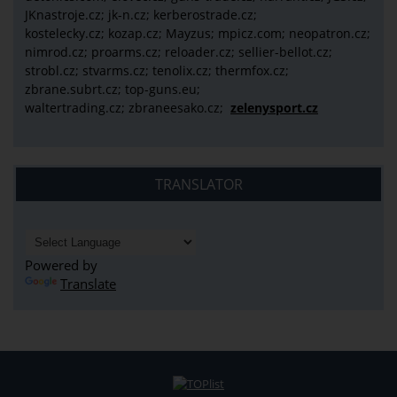
JKnastroje.cz; jk-n.cz; kerberostrade.cz;
kostelecky.cz;
kozap.cz; Mayzus;
mpicz.com; neopatron.cz;
nimrod.cz; proarms.cz; reloader.cz; sellier-bellot.cz;
strobl.cz;
stvarms.cz; tenolix.cz; thermfox.cz;
zbrane.subrt.cz;
top-guns.eu;
waltertrading.cz; zbraneesako.cz;
zelenysport.cz
TRANSLATOR
Powered by
Translate