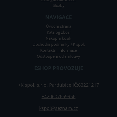
Služby
NAVIGACE
Úvodní strana
Katalog zboží
Nákupní košík
Obchodní podmínky +K spol.
Kontaktní informace
Odstoupení od smlouvy
ESHOP PROVOZUJE
+K spol. s.r.o. Pardubice IČ:63221217
+420607659956
kspol@seznam.cz