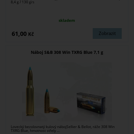
8,4 g / 130 grs
skladem
61,00
Zobrazit
Kč
Náboj S&B 308 Win TXRG Blue 7,1 g
Lovecký bezolovnatý kulový nábojSellier & Bellot, ráže 308 Win
TXRG Blue, hmotnost střely ...