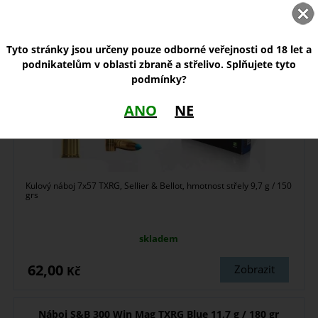
Náboj S&B 7x57 TXRG Blue 9,7 g
Tyto stránky jsou určeny pouze odborné veřejnosti od 18 let a
podnikatelům v oblasti zbraně a střelivo. Splňujete tyto
podmínky?
ANO
NE
Kulový náboj 7x57 TXRG, Sellier & Bellot, hmotnost střely 9,7 g / 150
grs
skladem
62,00
Zobrazit
Kč
Náboj S&B 300 Win Mag TXRG Blue 11,7 g / 180 gr