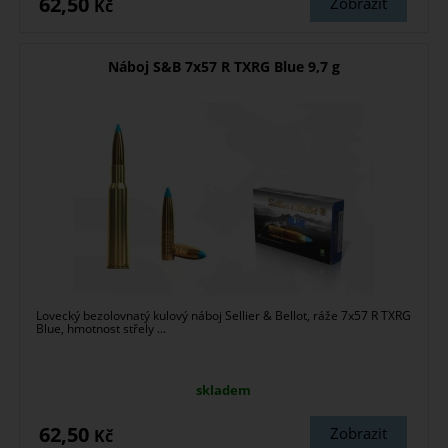
62,50
Zobrazit
Kč
Náboj S&B 7x57 R TXRG Blue 9,7 g
Lovecký bezolovnatý kulový náboj Sellier & Bellot, ráže 7x57 R TXRG
Blue, hmotnost střely ...
skladem
62,50
Zobrazit
Kč