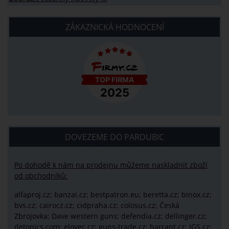
ZÁKAZNICKÁ HODNOCENÍ
DOVEZEME DO PARDUBIC
Po dohodě k nám na prodejnu můžeme naskladnit zboží
od obchodníků:
alfaproj.cz;
banzai.cz;
bestpatron.eu;
beretta.cz;
binox.cz;
bvs.cz;
cairocz.cz; cidpraha.cz; colosus.cz; Česká
Zbrojovka; Dave western guns; defendia.cz; dellinger.cz;
detonics.com; elovec.cz; guns-trade.cz; harrant.cz; JGS.cz;