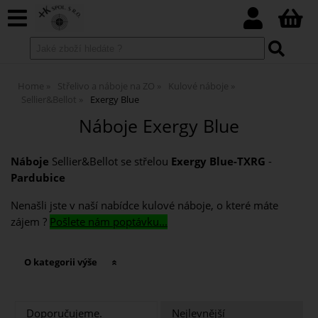
Home
Střelivo a náboje na ZO
Kulové náboje
Sellier&Bellot
Exergy Blue
Náboje Exergy Blue
Náboje
Sellier&Bellot se střelou
Exergy Blue-TXRG
-
Pardubice
Nenašli jste v naší nabídce kulové náboje, o které máte
zájem ?
Pošlete nám poptávku...
O kategorii výše
Doporučujeme.
Nejlevnější