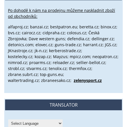
Po dohodě k nám na prodejnu můžeme naskladnit zboží
od obchodníků:
alfaproj.cz;
banzai.cz;
bestpatron.eu;
beretta.cz;
binox.cz;
bvs.cz;
cairocz.cz; cidpraha.cz; colosus.cz; Česká
Zbrojovka; Dave western guns; defendia.cz; dellinger.cz;
detonics.com; elovec.cz; guns-trade.cz; harrant.cz; JGS.cz;
JKnastroje.cz; jk-n.cz; kerberostrade.cz;
kostelecky.cz;
kozap.cz; Mayzus;
mpicz.com; neopatron.cz;
nimrod.cz; proarms.cz; reloader.cz; sellier-bellot.cz;
strobl.cz;
stvarms.cz; tenolix.cz; thermfox.cz;
zbrane.subrt.cz;
top-guns.eu;
waltertrading.cz; zbraneesako.cz;
zelenysport.cz
TRANSLATOR