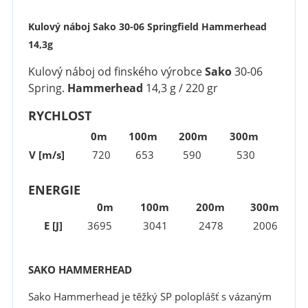
Kulový náboj Sako 30-06 Springfield Hammerhead
14,3g
Kulový náboj od finského výrobce
Sako
30-06
Spring.
Hammerhead
14,3 g / 220 gr
RYCHLOST
0m
100m
200m
300m
V [m/s]
720
653
590
530
ENERGIE
0m
100m
200m
300m
E [J]
3695
3041
2478
2006
SAKO HAMMERHEAD
Sako Hammerhead je těžký SP poloplášť s vázaným