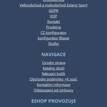
Velkoobchod a maloobchod Zelený Sport
GDPR
VOP
Kontakt
Prodejna
CZ konfigurator
konfigurátor Blaser
Služby
NAVIGACE
Úvodní strana
Katalog zboží
Nákupní košík
Obchodní podmínky +K spol.
Kontaktní informace
Odstoupení od smlouvy
ESHOP PROVOZUJE