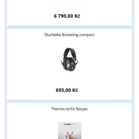
6 790,00 Kč
Sluchátka Browning compact
695,00 Kč
Thermo terče Nocpix
Tyto stránky jsou určeny pouze odborné veřejnosti od 18 let a
podnikatelům v oblasti zbraně a střelivo. Splňujete tyto
podmínky?