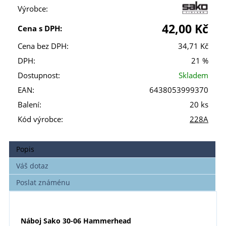
Výrobce:
42,00 Kč
Cena s DPH:
Cena bez DPH:
34,71 Kč
DPH:
21 %
Dostupnost:
Skladem
EAN:
6438053999370
Balení:
20 ks
Kód výrobce:
228A
Popis
Váš dotaz
Poslat známénu
Náboj Sako 30-06 Hammerhead