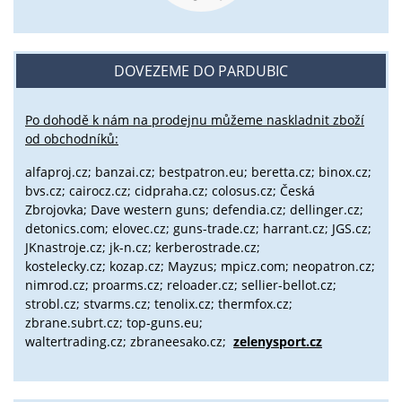
DOVEZEME DO PARDUBIC
Po dohodě k nám na prodejnu můžeme naskladnit zboží
od obchodníků:
alfaproj.cz;
banzai.cz;
bestpatron.eu;
beretta.cz;
binox.cz;
bvs.cz;
cairocz.cz; cidpraha.cz; colosus.cz; Česká
Zbrojovka; Dave western guns; defendia.cz; dellinger.cz;
detonics.com; elovec.cz; guns-trade.cz; harrant.cz; JGS.cz;
JKnastroje.cz; jk-n.cz; kerberostrade.cz;
kostelecky.cz;
kozap.cz; Mayzus;
mpicz.com; neopatron.cz;
nimrod.cz; proarms.cz; reloader.cz; sellier-bellot.cz;
strobl.cz;
stvarms.cz; tenolix.cz; thermfox.cz;
zbrane.subrt.cz;
top-guns.eu;
waltertrading.cz; zbraneesako.cz;
zelenysport.cz