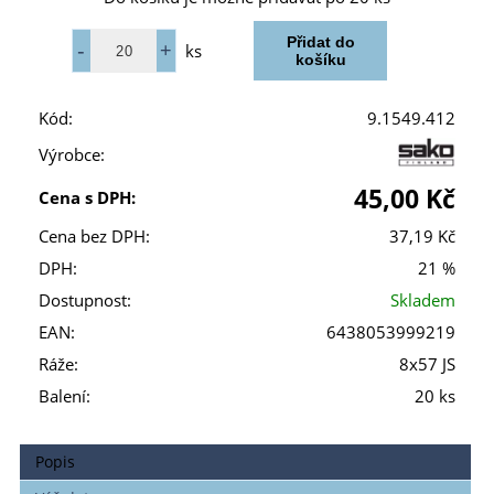
ks
Kód:
9.1549.412
Výrobce:
45,00 Kč
Cena s DPH:
Cena bez DPH:
37,19 Kč
DPH:
21 %
Dostupnost:
Skladem
EAN:
6438053999219
Ráže:
8x57 JS
Balení:
20 ks
Popis