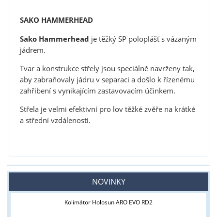
SAKO HAMMERHEAD
Sako Hammerhead
je těžký SP poloplášť s vázaným
jádrem.
Tvar a
konstrukce střely jsou speciálně navrženy tak,
aby zabraňovaly jádru
v separaci a došlo k řízenému
zahřibení s vynikajícím zastavovacím účinkem.
Střela
je velmi
efektivní pro lov těžké zvěře na krátké
a střední vzdálenosti.
NOVINKY
Kolimátor Holosun ARO EVO RD2