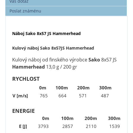
Váš dotaz
Poslat známénu
Náboj Sako 8x57 JS Hammerhead
Kulový náboj Sako 8x57JS Hammerhead
Kulový náboj od finského výrobce
Sako
8x57 JS
Hammerhead
13,0 g / 200 gr
RYCHLOST
0m
100m
200m
300m
V [m/s]
765
664
571
487
ENERGIE
0m
100m
200m
300m
E [J]
3793
2857
2110
1539