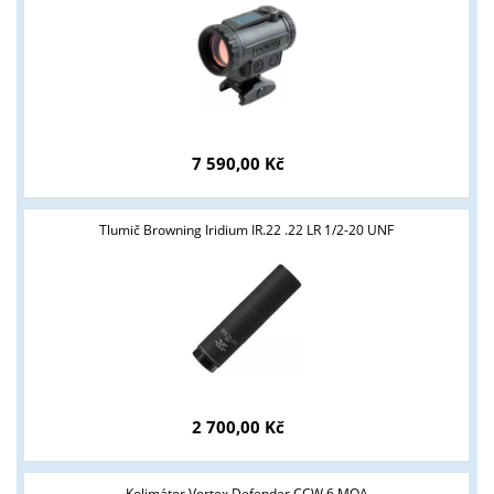
7 590,00 Kč
Tlumič Browning Iridium IR.22 .22 LR 1/2-20 UNF
2 700,00 Kč
Tyto stránky jsou určeny pouze odborné veřejnosti od 18 let a
podnikatelům v oblasti zbraně a střelivo. Splňujete tyto
Kolimátor Vortex Defender CCW 6 MOA