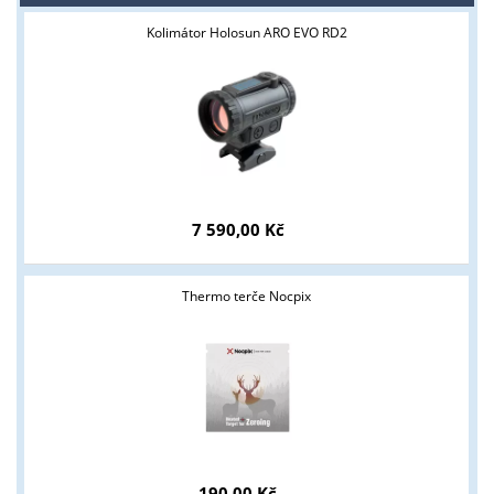
Kolimátor Holosun ARO EVO RD2
7 590,00 Kč
Tyto stránky jsou určeny pouze odborné veřejnosti od 18 let a
podnikatelům v oblasti zbraně a střelivo. Splňujete tyto
Thermo terče Nocpix
podmínky?
ANO
NE
190,00 Kč