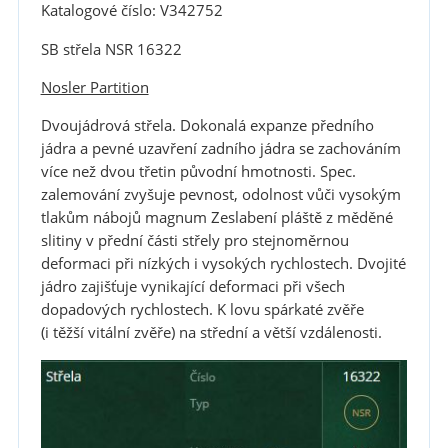
Katalogové číslo: V342752
SB střela NSR 16322
Nosler Partition
Dvoujádrová střela. Dokonalá expanze předního
jádra a pevné uzavření zadního jádra se zachováním
více než dvou třetin původní hmotnosti. Spec.
zalemování zvyšuje pevnost, odolnost vůči vysokým
tlakům nábojů magnum Zeslabení pláště z měděné
slitiny v přední části střely pro stejnoměrnou
deformaci při nízkých i vysokých rychlostech. Dvojité
jádro zajišťuje vynikající deformaci při všech
dopadových rychlostech. K lovu spárkaté zvěře
(i těžší vitální zvěře) na střední a větší vzdálenosti.