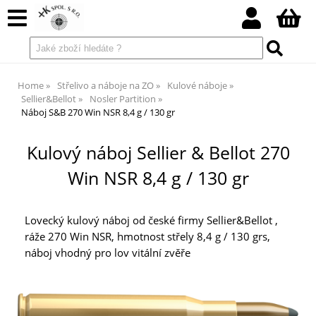
Home
Střelivo a náboje na ZO
Kulové náboje
Sellier&Bellot
Nosler Partition
Náboj S&B 270 Win NSR 8,4 g / 130 gr
Kulový náboj Sellier & Bellot 270
Win NSR 8,4 g / 130 gr
Lovecký kulový náboj od české firmy Sellier&Bellot ,
ráže 270 Win NSR, hmotnost střely 8,4 g / 130 grs,
náboj vhodný pro lov vitální zvěře