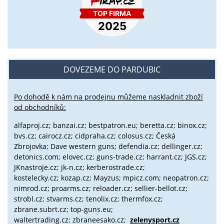
DOVEZEME DO PARDUBIC
Po dohodě k nám na prodejnu můžeme naskladnit zboží
od obchodníků:
alfaproj.cz;
banzai.cz;
bestpatron.eu;
beretta.cz;
binox.cz;
bvs.cz;
cairocz.cz; cidpraha.cz; colosus.cz; Česká
Zbrojovka; Dave western guns; defendia.cz; dellinger.cz;
detonics.com; elovec.cz; guns-trade.cz; harrant.cz; JGS.cz;
JKnastroje.cz; jk-n.cz; kerberostrade.cz;
kostelecky.cz;
kozap.cz; Mayzus;
mpicz.com; neopatron.cz;
nimrod.cz; proarms.cz; reloader.cz; sellier-bellot.cz;
strobl.cz;
stvarms.cz; tenolix.cz; thermfox.cz;
zbrane.subrt.cz;
top-guns.eu;
waltertrading.cz; zbraneesako.cz;
zelenysport.cz