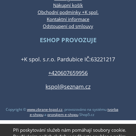
Nákupní košík
Obchodní podmínky +K spol.
Kontaktní informace
Odstoupení od smlouvy
ESHOP PROVOZUJE
+K spol. s.r.o. Pardubice IČ:63221217
+420607659956
kspol@seznam.cz
Copyright ©
www.zbrane-kspol.cz
,
provozováno na systému
tvorba
e-shopu
a
pronájem e-shopu
Shop5.cz
Při poskytování služeb nám pomáhají soubory cookie.