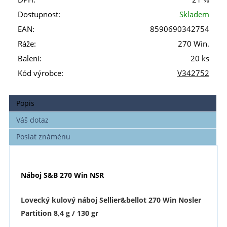
Dostupnost:
Skladem
EAN:
8590690342754
Ráže:
270 Win.
Balení:
20 ks
Kód výrobce:
V342752
Popis
Váš dotaz
Poslat známénu
Náboj S&B 270 Win NSR
Lovecký kulový náboj Sellier&bellot 270 Win Nosler
Partition 8,4 g / 130 gr