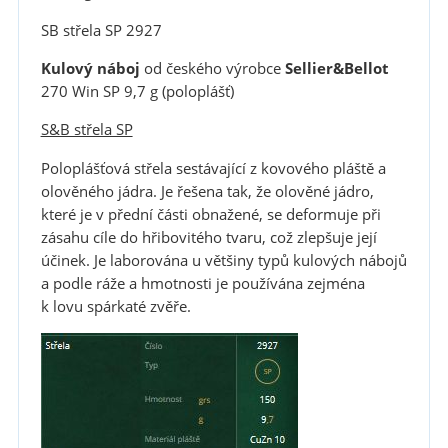
SB střela SP 2927
Kulový náboj
od českého výrobce
Sellier&Bellot
270 Win SP 9,7 g (poloplášť)
S&B střela SP
Poloplášťová střela sestávající z kovového pláště a
olověného jádra. Je řešena tak, že olověné jádro,
které je v přední části obnažené, se deformuje při
zásahu cíle do hřibovitého tvaru, což zlepšuje její
účinek. Je laborována u většiny typů kulových nábojů
a podle ráže a hmotnosti je používána zejména
k lovu spárkaté zvěře.