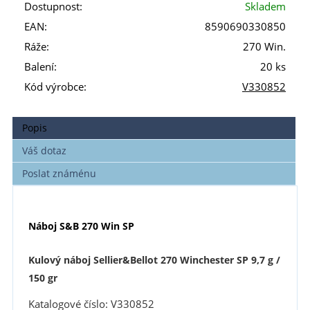
Dostupnost:
Skladem
EAN:
8590690330850
Ráže:
270 Win.
Balení:
20 ks
Kód výrobce:
V330852
Popis
Váš dotaz
Poslat známénu
Náboj S&B 270 Win SP
Kulový náboj Sellier&Bellot 270 Winchester SP 9,7 g /
150 g
r
Katalogové číslo: V330852