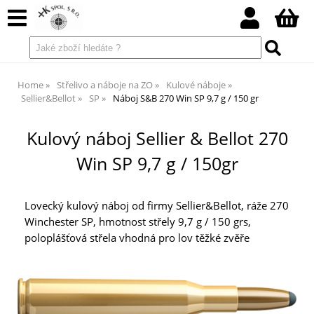
Home
Střelivo a náboje na ZO
Kulové náboje
Sellier&Bellot
SP
Náboj S&B 270 Win SP 9,7 g / 150 gr
Kulový náboj Sellier & Bellot 270
Win SP 9,7 g / 150gr
Lovecký kulový náboj od firmy Sellier&Bellot, ráže 270
Winchester SP, hmotnost střely 9,7 g / 150 grs,
poloplášťová střela vhodná pro lov těžké zvěře