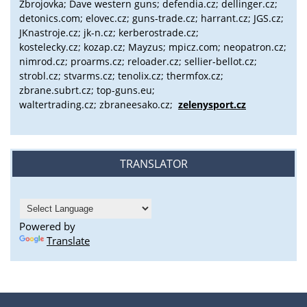
Zbrojovka; Dave western guns; defendia.cz; dellinger.cz;
detonics.com; elovec.cz; guns-trade.cz; harrant.cz; JGS.cz;
JKnastroje.cz; jk-n.cz; kerberostrade.cz;
kostelecky.cz;
kozap.cz; Mayzus;
mpicz.com; neopatron.cz;
nimrod.cz; proarms.cz; reloader.cz; sellier-bellot.cz;
strobl.cz;
stvarms.cz; tenolix.cz; thermfox.cz;
zbrane.subrt.cz;
top-guns.eu;
waltertrading.cz; zbraneesako.cz;
zelenysport.cz
TRANSLATOR
Powered by
Translate