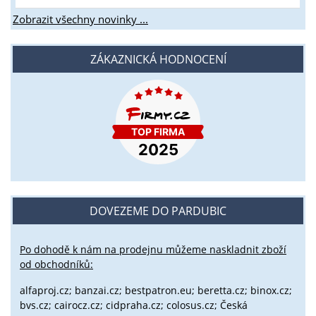
Zobrazit všechny novinky ...
ZÁKAZNICKÁ HODNOCENÍ
DOVEZEME DO PARDUBIC
Po dohodě k nám na prodejnu můžeme naskladnit zboží
od obchodníků:
alfaproj.cz;
banzai.cz;
bestpatron.eu;
beretta.cz;
binox.cz;
bvs.cz;
cairocz.cz; cidpraha.cz; colosus.cz; Česká