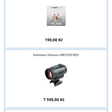
Tyto stránky jsou určeny pouze odborné veřejnosti od 18 let a
podnikatelům v oblasti zbraně a střelivo. Splňujete tyto
podmínky?
190,00 Kč
ANO
NE
Kolimátor Holosun ARO EVO RD2
7 590,00 Kč