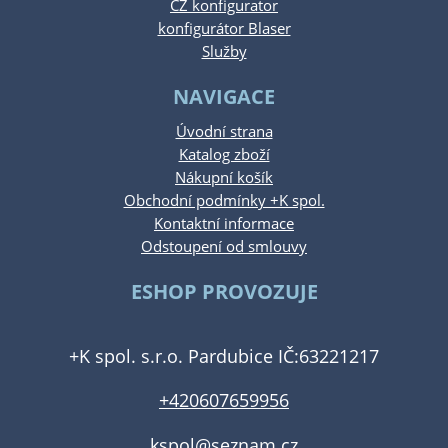
CZ konfigurator
konfigurátor Blaser
Služby
NAVIGACE
Úvodní strana
Katalog zboží
Nákupní košík
Obchodní podmínky +K spol.
Kontaktní informace
Odstoupení od smlouvy
ESHOP PROVOZUJE
+K spol. s.r.o. Pardubice IČ:63221217
+420607659956
kspol@seznam.cz