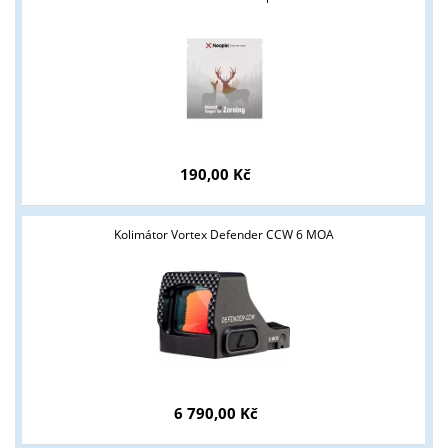
190,00 Kč
Tyto stránky jsou určeny pouze odborné veřejnosti od 18 let a
podnikatelům v oblasti zbraně a střelivo. Splňujete tyto
Kolimátor Vortex Defender CCW 6 MOA
podmínky?
ANO
NE
6 790,00 Kč