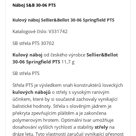
Náboj S&B 30-06 PTS
Kulový náboj Sellier&Bellot 30-06 Springfield PTS
Katalogové číslo: V331742
SB střela PTS 30702
Kulový náboj
od českého výrobce
Sellier&Bellot
30-06 Springfield
PTS
11,7 g
SB střela PTS
Střela PTS je výsledkem snah konstruktérů loveckých
kulových nábojů
o střely s vysokým ranivým
účinkem, které by si současně zachovaly vynikající
balistické hodnoty. Střela s olověným jádrem je
překryta zpevňujícím pláštěm a je zakončena
polymerovým hrotem. Optimální tvar umožňuje
dosahování vyšších rychlostí a stability
střely
na
dráze letu. Tyto vlastnosti zaručují vynikající přesnost