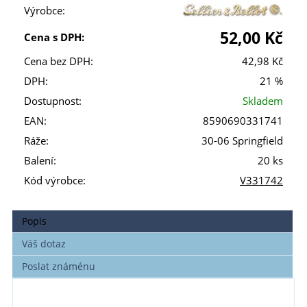
Výrobce:
52,00 Kč
Cena s DPH:
Cena bez DPH:
42,98 Kč
DPH:
21 %
Dostupnost:
Skladem
EAN:
8590690331741
Ráže:
30-06 Springfield
Balení:
20 ks
Kód výrobce:
V331742
Popis
Váš dotaz
Poslat známénu