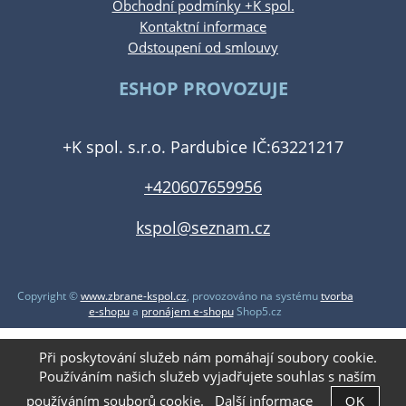
Obchodní podmínky +K spol.
Kontaktní informace
Odstoupení od smlouvy
ESHOP PROVOZUJE
+K spol. s.r.o. Pardubice IČ:63221217
+420607659956
kspol@seznam.cz
Copyright ©
www.zbrane-kspol.cz
,
provozováno na systému
tvorba
e-shopu
a
pronájem e-shopu
Shop5.cz
Při poskytování služeb nám pomáhají soubory cookie.
Používáním našich služeb vyjadřujete souhlas s naším
používáním souborů cookie.
Další informace