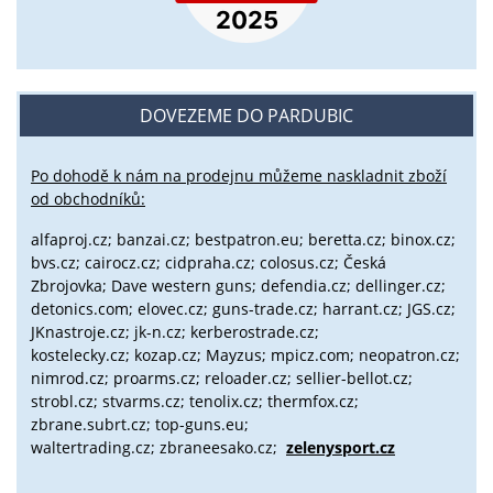
DOVEZEME DO PARDUBIC
Po dohodě k nám na prodejnu můžeme naskladnit zboží
od obchodníků:
alfaproj.cz;
banzai.cz;
bestpatron.eu;
beretta.cz;
binox.cz;
bvs.cz;
cairocz.cz; cidpraha.cz; colosus.cz; Česká
Zbrojovka; Dave western guns; defendia.cz; dellinger.cz;
detonics.com; elovec.cz; guns-trade.cz; harrant.cz; JGS.cz;
JKnastroje.cz; jk-n.cz; kerberostrade.cz;
kostelecky.cz;
kozap.cz; Mayzus;
mpicz.com; neopatron.cz;
nimrod.cz; proarms.cz; reloader.cz; sellier-bellot.cz;
strobl.cz;
stvarms.cz; tenolix.cz; thermfox.cz;
zbrane.subrt.cz;
top-guns.eu;
waltertrading.cz; zbraneesako.cz;
zelenysport.cz