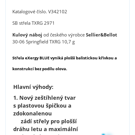
Katalogové číslo. V342102
SB střela TXRG 2971
Kulový náboj
od českého výrobce
Sellier&Bellot
30-06 Springfield TXRG 10,7 g
Střela
eXergy BLUE
vyniká
plošší balistickou křivkou
a
konstrukcí bez podílu olova.
Hlavní výhody:
1. Nový
zeštíhlený tvar
s plastovou špičkou a
zdokonalenou
zádí střely
pro plošší
dráhu letu
a maximální