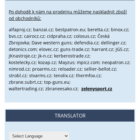
Po dohodě k nám na prodejnu můžeme naskladnit zboží
od obchodníků:
alfaproj.cz;
banzai.cz;
bestpatron.eu;
beretta.cz;
binox.cz;
bvs.cz;
cairocz.cz; cidpraha.cz; colosus.cz; Česká
Zbrojovka; Dave western guns; defendia.cz; dellinger.cz;
detonics.com; elovec.cz; guns-trade.cz; harrant.cz; JGS.cz;
JKnastroje.cz; jk-n.cz; kerberostrade.cz;
kostelecky.cz;
kozap.cz; Mayzus;
mpicz.com; neopatron.cz;
nimrod.cz; proarms.cz; reloader.cz; sellier-bellot.cz;
strobl.cz;
stvarms.cz; tenolix.cz; thermfox.cz;
zbrane.subrt.cz;
top-guns.eu;
waltertrading.cz; zbraneesako.cz;
zelenysport.cz
TRANSLATOR