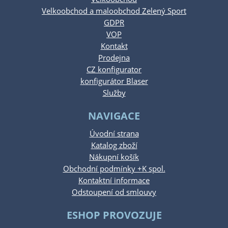
Velkoobchod a maloobchod Zelený Sport
GDPR
VOP
Kontakt
Prodejna
CZ konfigurator
konfigurátor Blaser
Služby
NAVIGACE
Úvodní strana
Katalog zboží
Nákupní košík
Obchodní podmínky +K spol.
Kontaktní informace
Odstoupení od smlouvy
ESHOP PROVOZUJE