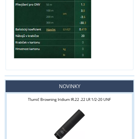
NOVINKY
Tlumič Browning Iridium IR.22 .22 LR 1/2-20 UNF
Tyto stránky jsou určeny pouze odborné veřejnosti od 18 let a
podnikatelům v oblasti zbraně a střelivo. Splňujete tyto
podmínky?