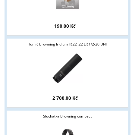
190,00 Kč
Tlumič Browning Iridium IR.22 .22 LR 1/2-20 UNF
Tyto stránky jsou určeny pouze odborné veřejnosti od 18 let a
podnikatelům v oblasti zbraně a střelivo. Splňujete tyto
podmínky?
ANO
NE
2 700,00 Kč
Sluchátka Browning compact