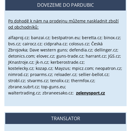
DOVEZEME DO PARDUBIC
Po dohodě k nám na prodejnu můžeme naskladnit zboží
od obchodníků:
alfaproj.cz;
banzai.cz;
bestpatron.eu;
beretta.cz;
binox.cz;
bvs.cz;
cairocz.cz; cidpraha.cz; colosus.cz; Česká
Zbrojovka; Dave western guns; defendia.cz; dellinger.cz;
detonics.com; elovec.cz; guns-trade.cz; harrant.cz; JGS.cz;
JKnastroje.cz; jk-n.cz; kerberostrade.cz;
kostelecky.cz;
kozap.cz; Mayzus;
mpicz.com; neopatron.cz;
nimrod.cz; proarms.cz; reloader.cz; sellier-bellot.cz;
strobl.cz;
stvarms.cz; tenolix.cz; thermfox.cz;
zbrane.subrt.cz;
top-guns.eu;
waltertrading.cz; zbraneesako.cz;
zelenysport.cz
TRANSLATOR