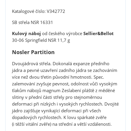
Katalogové číslo: V342772
SB střela NSR 16331
Kulový náboj
od českého výrobce
Sellier&Bellot
30-06 Springfield NSR 11,7 g
Nosler Partition
Dvoujádrová střela. Dokonalá expanze předního
jádra a pevné uzavření zadního jádra se zachováním
více než dvou třetin původní hmotnosti. Spec.
zalemování zvyšuje pevnost, odolnost vůči vysokým
tlakům nábojů magnum Zeslabení pláště z měděné
slitiny v přední části střely pro stejnoměrnou
deformaci při nízkých i vysokých rychlostech. Dvojité
jádro zajišťuje vynikající deformaci při všech
dopadových rychlostech. K lovu spárkaté zvěře
(i těžší vitální zvěře) na střední a větší vzdálenosti.