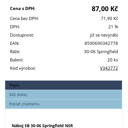
87,00 Kč
Cena s DPH:
Cena bez DPH:
71,90 Kč
DPH:
21 %
Dostupnost:
již se nevyrábí
EAN:
8590690342778
Ráže:
30-06 Springfield
Balení:
20 ks
Kód výrobce:
V342772
Popis
Váš dotaz
Poslat známénu
Náboj SB 30-06 Springfield NSR