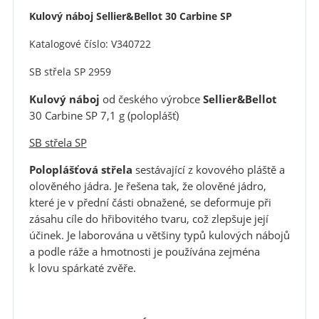
Kulový náboj Sellier&Bellot 30 Carbine SP
Katalogové číslo: V340722
SB střela SP 2959
Kulový náboj
od českého výrobce
Sellier&Bellot
30 Carbine SP 7,1 g (poloplášť)
SB střela SP
Poloplášťová střela
sestávající z kovového pláště a
olověného jádra. Je řešena tak, že olověné jádro,
které je v přední části obnažené, se deformuje při
zásahu cíle do hřibovitého tvaru, což zlepšuje její
účinek. Je laborována u většiny typů kulových nábojů
a podle ráže a hmotnosti je používána zejména
k lovu spárkaté zvěře.