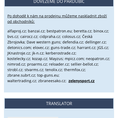
DOVEZEME DO PARDUBIC
Po dohodě k nám na prodejnu můžeme naskladnit zboží
od obchodníků:
alfaproj.cz;
banzai.cz;
bestpatron.eu;
beretta.cz;
binox.cz;
bvs.cz;
cairocz.cz; cidpraha.cz; colosus.cz; Česká
Zbrojovka; Dave western guns; defendia.cz; dellinger.cz;
detonics.com; elovec.cz; guns-trade.cz; harrant.cz; JGS.cz;
JKnastroje.cz; jk-n.cz; kerberostrade.cz;
kostelecky.cz;
kozap.cz; Mayzus;
mpicz.com; neopatron.cz;
nimrod.cz; proarms.cz; reloader.cz; sellier-bellot.cz;
strobl.cz;
stvarms.cz; tenolix.cz; thermfox.cz;
zbrane.subrt.cz;
top-guns.eu;
waltertrading.cz; zbraneesako.cz;
zelenysport.cz
TRANSLATOR