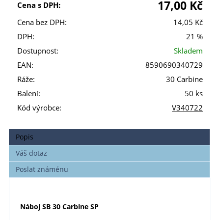
17,00 Kč
Cena s DPH:
Cena bez DPH:
14,05 Kč
DPH:
21 %
Dostupnost:
Skladem
EAN:
8590690340729
Ráže:
30 Carbine
Balení:
50 ks
Kód výrobce:
V340722
Popis
Váš dotaz
Poslat známénu
Náboj SB 30 Carbine SP