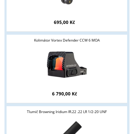
695,00 Kč
Kolimátor Vortex Defender CCW 6 MOA
6 790,00 Kč
Tlumič Browning Iridium IR.22 .22 LR 1/2-20 UNF
Tyto stránky jsou určeny pouze odborné veřejnosti od 18 let a
podnikatelům v oblasti zbraně a střelivo. Splňujete tyto
podmínky?