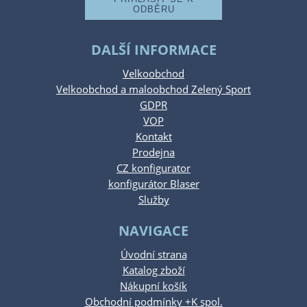
DALŠÍ INFORMACE
Velkoobchod
Velkoobchod a maloobchod Zelený Sport
GDPR
VOP
Kontakt
Prodejna
CZ konfigurator
konfigurátor Blaser
Služby
NAVIGACE
Úvodní strana
Katalog zboží
Nákupní košík
Obchodní podmínky +K spol.