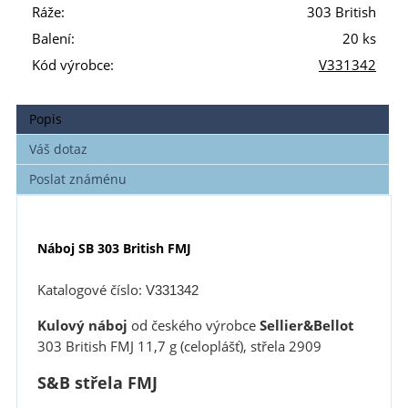
Ráže:
303 British
Balení:
20 ks
Kód výrobce:
V331342
Popis
Váš dotaz
Poslat známénu
Náboj SB 303 British FMJ
Katalogové číslo:
V331342
Kulový náboj
od českého výrobce
Sellier&Bellot
303 British FMJ 11,7 g (celoplášť), střela 2909
S&B střela FMJ