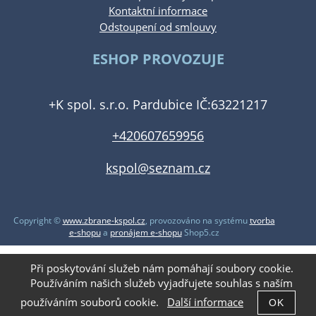
Kontaktní informace
Odstoupení od smlouvy
ESHOP PROVOZUJE
+K spol. s.r.o. Pardubice IČ:63221217
+420607659956
kspol@seznam.cz
Copyright ©
www.zbrane-kspol.cz
,
provozováno na systému
tvorba
e-shopu
a
pronájem e-shopu
Shop5.cz
Při poskytování služeb nám pomáhají soubory cookie.
Používáním našich služeb vyjadřujete souhlas s naším
používáním souborů cookie.
Další informace