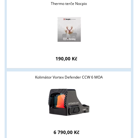
podnikatelům v oblasti zbraně a střelivo. Splňujete tyto
Thermo terče Nocpix
podmínky?
ANO
NE
190,00 Kč
Kolimátor Vortex Defender CCW 6 MOA
6 790,00 Kč