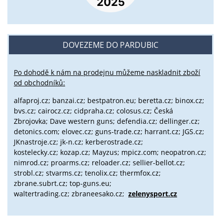
DOVEZEME DO PARDUBIC
Po dohodě k nám na prodejnu můžeme naskladnit zboží
od obchodníků:
alfaproj.cz;
banzai.cz;
bestpatron.eu;
beretta.cz;
binox.cz;
bvs.cz;
cairocz.cz; cidpraha.cz; colosus.cz; Česká
Zbrojovka; Dave western guns; defendia.cz; dellinger.cz;
detonics.com; elovec.cz; guns-trade.cz; harrant.cz; JGS.cz;
JKnastroje.cz; jk-n.cz; kerberostrade.cz;
kostelecky.cz;
kozap.cz; Mayzus;
mpicz.com; neopatron.cz;
nimrod.cz; proarms.cz; reloader.cz; sellier-bellot.cz;
strobl.cz;
stvarms.cz; tenolix.cz; thermfox.cz;
zbrane.subrt.cz;
top-guns.eu;
waltertrading.cz; zbraneesako.cz;
zelenysport.cz