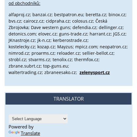
od obchodníků:
alfaproj.cz;
banzai.cz;
bestpatron.eu;
beretta.cz;
binox.cz;
bvs.cz;
cairocz.cz; cidpraha.cz; colosus.cz; Česká
Zbrojovka; Dave western guns; defendia.cz; dellinger.cz;
detonics.com; elovec.cz; guns-trade.cz; harrant.cz; JGS.cz;
JKnastroje.cz; jk-n.cz; kerberostrade.cz;
kostelecky.cz;
kozap.cz; Mayzus;
mpicz.com; neopatron.cz;
nimrod.cz; proarms.cz; reloader.cz; sellier-bellot.cz;
strobl.cz;
stvarms.cz; tenolix.cz; thermfox.cz;
zbrane.subrt.cz;
top-guns.eu;
waltertrading.cz; zbraneesako.cz;
zelenysport.cz
TRANSLATOR
Powered by
Translate