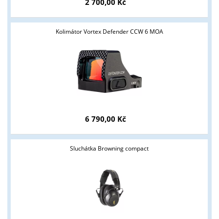
2 700,00 Kč
Kolimátor Vortex Defender CCW 6 MOA
6 790,00 Kč
Sluchátka Browning compact
Tyto stránky jsou určeny pouze odborné veřejnosti od 18 let a
podnikatelům v oblasti zbraně a střelivo. Splňujete tyto
podmínky?
ANO
NE