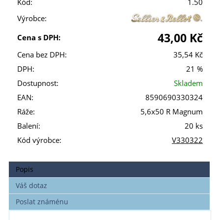
Kód:
1.50
Výrobce:
43,00 Kč
Cena s DPH:
Cena bez DPH:
35,54 Kč
DPH:
21 %
Dostupnost:
Skladem
EAN:
8590690330324
Ráže:
5,6x50 R Magnum
Balení:
20 ks
Kód výrobce:
V330322
Popis
Váš dotaz
Poslat známénu