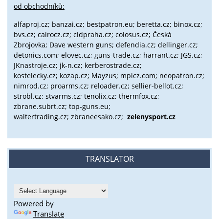
od obchodníků:
alfaproj.cz;
banzai.cz;
bestpatron.eu;
beretta.cz;
binox.cz;
bvs.cz;
cairocz.cz; cidpraha.cz; colosus.cz; Česká
Zbrojovka; Dave western guns; defendia.cz; dellinger.cz;
detonics.com; elovec.cz; guns-trade.cz; harrant.cz; JGS.cz;
JKnastroje.cz; jk-n.cz; kerberostrade.cz;
kostelecky.cz;
kozap.cz; Mayzus;
mpicz.com; neopatron.cz;
nimrod.cz; proarms.cz; reloader.cz; sellier-bellot.cz;
strobl.cz;
stvarms.cz; tenolix.cz; thermfox.cz;
zbrane.subrt.cz;
top-guns.eu;
waltertrading.cz; zbraneesako.cz;
zelenysport.cz
TRANSLATOR
Powered by
Translate