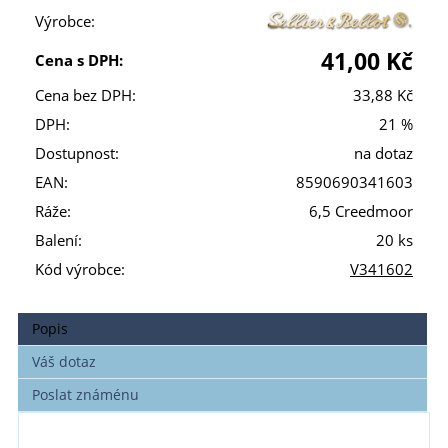
Výrobce:
41,00 Kč
Cena s DPH:
Cena bez DPH:
33,88 Kč
DPH:
21 %
Dostupnost:
na dotaz
EAN:
8590690341603
Ráže:
6,5 Creedmoor
Balení:
20 ks
Kód výrobce:
V341602
Popis
Váš dotaz
Poslat známénu