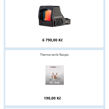
6 790,00 Kč
Thermo terče Nocpix
Tyto stránky jsou určeny pouze odborné veřejnosti od 18 let a
podnikatelům v oblasti zbraně a střelivo. Splňujete tyto
podmínky?
ANO
NE
190,00 Kč