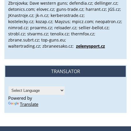
Zbrojovka; Dave western guns; defendia.cz; dellinger.cz;
detonics.com; elovec.cz; guns-trade.cz; harrant.cz; JGS.cz;
JKnastroje.cz; jk-n.cz; kerberostrade.cz;
kostelecky.cz;
kozap.cz; Mayzus;
mpicz.com; neopatron.cz;
nimrod.cz; proarms.cz; reloader.cz; sellier-bellot.cz;
strobl.cz;
stvarms.cz; tenolix.cz; thermfox.cz;
zbrane.subrt.cz;
top-guns.eu;
waltertrading.cz; zbraneesako.cz;
zelenysport.cz
TRANSLATOR
Powered by
Translate