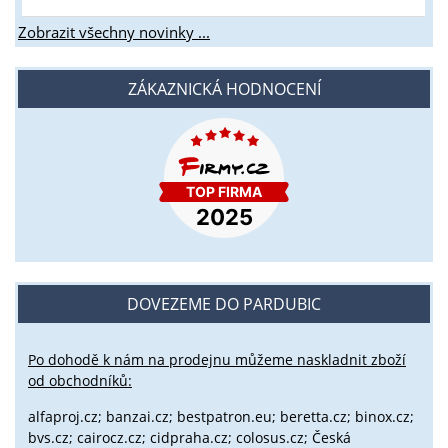
Zobrazit všechny novinky ...
ZÁKAZNICKÁ HODNOCENÍ
DOVEZEME DO PARDUBIC
Po dohodě k nám na prodejnu můžeme naskladnit zboží
od obchodníků:
alfaproj.cz;
banzai.cz;
bestpatron.eu;
beretta.cz;
binox.cz;
bvs.cz;
cairocz.cz; cidpraha.cz; colosus.cz; Česká