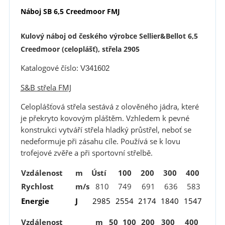
Náboj SB 6,5 Creedmoor FMJ
Kulový náboj od českého výrobce Sellier&Bellot 6,5
Creedmoor (celoplášť), střela 2905
Katalogové číslo:
V341602
S&B střela FMJ
Celoplášťová střela sestává z olověného jádra, které
je překryto kovovým pláštěm. Vzhledem k pevné
konstrukci vytváří střela hladký průstřel, neboť se
nedeformuje při zásahu cíle. Používá se k lovu
trofejové zvěře a při sportovní střelbě.
Vzdálenost
m
Ústí
100
200
300
400
Rychlost
m/s
810
749
691
636
583
Energie
J
2985
2554
2174
1840
1547
Vzdálenost
m
50
100
200
300
400