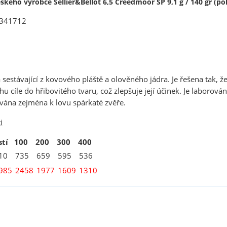
ského výrobce Sellier&Bellot 6,5 Creedmoor SP 9,1 g / 140 gr (pol
 V341712
 sestávající z kovového pláště a olověného jádra. Je řešena tak, že
u cíle do hřibovitého tvaru, což zlepšuje její účinek. Je laborová
vána zejména k lovu spárkaté zvěře.
i
stí
100
200
300
400
10
735
659
595
536
985
2458
1977
1609
1310