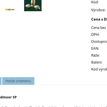
Kód:
Výrobce:
Cena s D
Cena bez
DPH:
Dostupno
EAN:
Ráže:
Balení:
Kód výro
Poslat známénu
eedmoor SP