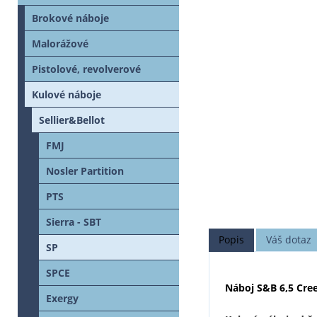
Brokové náboje
Malorážové
Pistolové, revolverové
Kulové náboje
Sellier&Bellot
FMJ
Nosler Partition
PTS
Sierra - SBT
Popis
Váš dotaz
SP
SPCE
Náboj S&B 6,5 Cr
Exergy