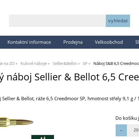
Kontaktní informace
Prodejna
Velkoobchod
S
je na ZO
Kulové náboje
Sellier&Bellot
SP
Náboj S&B 6,5 Creedmoor
ý náboj Sellier & Bellot 6,5 Cre
Sellier & Bellot, ráže 6,5 Creedmoor SP, hmotnost střely 9,1 g / 
Do košíku 