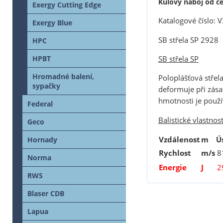
Kulový náboj od če
Exergy Cutting Edge
Katalogové číslo:
Exergy Blue
SB střela SP 2928
HPC
SB střela SP
HPBT
Hromadné balení,
Poloplášťová střela
sypačky
deformuje při zásah
hmotnosti je použí
Federal
Balistické vlastnost
Geco
Vzdálenost
m
Ú
Hornady
Rychlost
m/s
8
Norma
Energie
J
2
RWS
Blaser CDB
Lapua