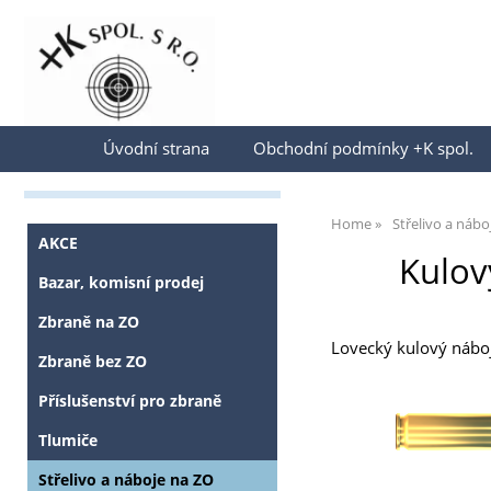
Přihlásit se
Úvodní strana
Obchodní podmínky +K spol.
Home
Střelivo a nábo
AKCE
Kulov
Bazar, komisní prodej
Zbraně na ZO
Lovecký kulový náboj 
Zbraně bez ZO
Příslušenství pro zbraně
Tlumiče
Střelivo a náboje na ZO