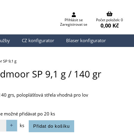
Přihlásit se
Počet položek: 0
0,00 Kč
Zaregistrovat se
lužby
CZ konfigurator
Blaser konfigurator
 SP 9,1 g
edmoor SP 9,1 g / 140 gr
140 grs, poloplášťová střela vhodná pro lov
je možné přidávat po 20 ks
ks