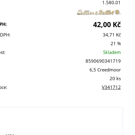
1.580.01
42,00 Kč
PH:
 DPH:
34,71 Kč
21 %
st:
Skladem
8590690341719
6,5 Creedmoor
20 ks
bce:
V341712