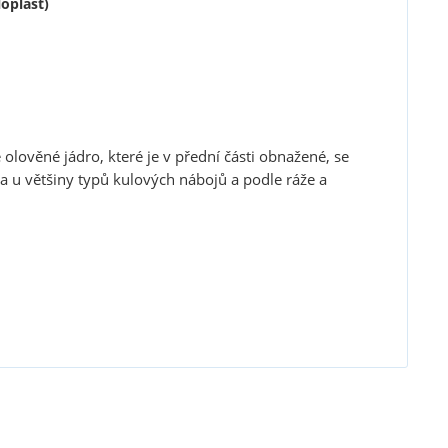
oplášť)
 olověné jádro, které je v přední části obnažené, se
na u většiny typů kulových nábojů a podle ráže a