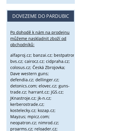
DOVEZEME DO PARDUBIC
Po dohodě k nám na prodejnu
můžeme naskladnit zboží od
obchodníků:
alfaproj.cz;
banzai.cz;
bestpatron.eu;
beretta.cz;
binox.cz;
bvs.cz;
cairocz.cz; cidpraha.cz;
colosus.cz; Česká Zbrojovka;
Dave western guns;
defendia.cz; dellinger.cz;
detonics.com; elovec.cz; guns-
trade.cz; harrant.cz; JGS.cz;
JKnastroje.cz; jk-n.cz;
kerberostrade.cz;
kostelecky.cz;
kozap.cz;
Mayzus;
mpicz.com;
neopatron.cz; nimrod.cz;
proarms.cz; reloader.cz;