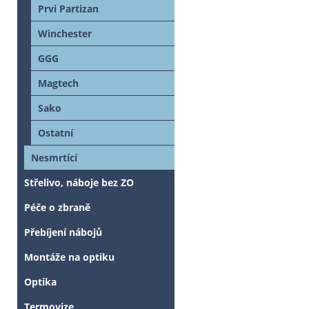
Prvi Partizan
Winchester
GGG
Magtech
Sako
Ostatní
Nesmrtící
Střelivo, náboje bez ZO
Péče o zbraně
Přebíjení nábojů
Montáže na optiku
Optika
Termovize