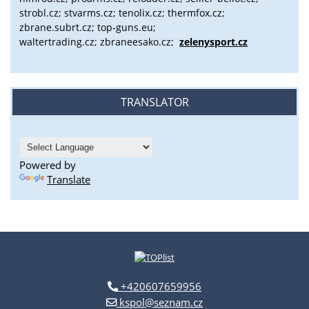
strobl.cz;
stvarms.cz; tenolix.cz; thermfox.cz;
zbrane.subrt.cz;
top-guns.eu;
waltertrading.cz; zbraneesako.cz;
zelenysport.cz
TRANSLATOR
Powered by
Translate
+420607659956
kspol@seznam.cz