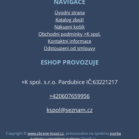
NAVIGACE
Úvodní strana
Katalog zboží
Nákupní košík
Obchodní podmínky +K spol.
Kontaktní informace
Odstoupení od smlouvy
ESHOP PROVOZUJE
+K spol. s.r.o. Pardubice IČ:63221217
+420607659956
kspol@seznam.cz
Copyright ©
www.zbrane-kspol.cz
,
provozováno na systému
tvorba
e-shopu
a
pronájem e-shopu
Shop5.cz