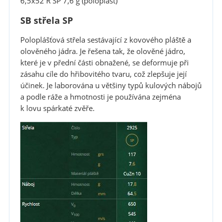
6,5x52 R SP 7,6 g (poloplášť)
SB střela SP
Poloplášťová střela sestávající z kovového pláště a
olověného jádra. Je řešena tak, že olověné jádro,
které je v přední části obnažené, se deformuje při
zásahu cíle do hřibovitého tvaru, což zlepšuje její
účinek. Je laborována u většiny typů kulových nábojů
a podle ráže a hmotnosti je používána zejména
k lovu spárkaté zvěře.