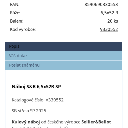
EAN:
8590690330553
Ráže:
6,5x52 R
Balení:
20 ks
Kód výrobce:
V330552
Popis
Váš dotaz
Poslat známénu
Náboj S&B 6,5x52R SP
Katalogové číslo: V330552
SB střela SP 2925
Kulový náboj
od českého výrobce
Sellier&Bellot