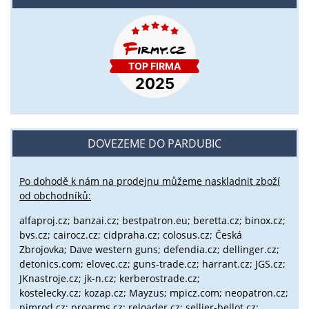
DOVEZEME DO PARDUBIC
Po dohodě k nám na prodejnu můžeme naskladnit zboží
od obchodníků:
alfaproj.cz;
banzai.cz;
bestpatron.eu;
beretta.cz;
binox.cz;
bvs.cz;
cairocz.cz; cidpraha.cz; colosus.cz; Česká
Zbrojovka; Dave western guns; defendia.cz; dellinger.cz;
detonics.com; elovec.cz; guns-trade.cz; harrant.cz; JGS.cz;
JKnastroje.cz; jk-n.cz; kerberostrade.cz;
kostelecky.cz;
kozap.cz; Mayzus;
mpicz.com; neopatron.cz;
nimrod.cz; proarms.cz; reloader.cz; sellier-bellot.cz;