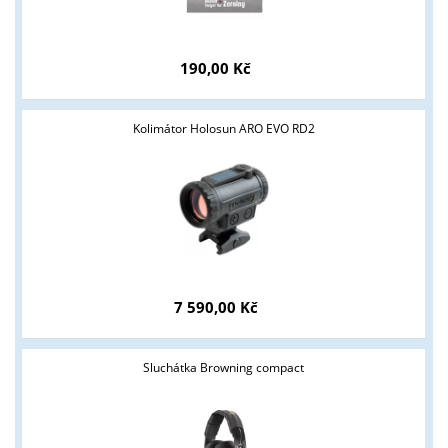
Tyto stránky jsou určeny pouze odborné veřejnosti od 18 let a
podnikatelům v oblasti zbraně a střelivo. Splňujete tyto
190,00 Kč
podmínky?
ANO
NE
Kolimátor Holosun ARO EVO RD2
7 590,00 Kč
Sluchátka Browning compact