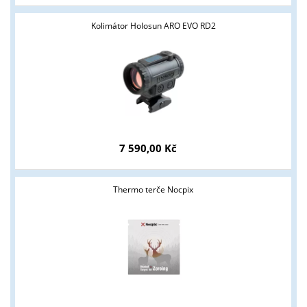
Kolimátor Holosun ARO EVO RD2
7 590,00 Kč
Thermo terče Nocpix
Tyto stránky jsou určeny pouze odborné veřejnosti od 18 let a
podnikatelům v oblasti zbraně a střelivo. Splňujete tyto
podmínky?
ANO
NE