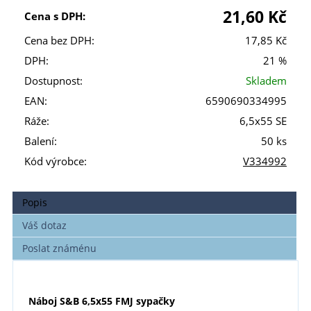
21,60 Kč
Cena s DPH:
Cena bez DPH:
17,85 Kč
DPH:
21 %
Dostupnost:
Skladem
EAN:
6590690334995
Ráže:
6,5x55 SE
Balení:
50 ks
Kód výrobce:
V334992
Popis
Váš dotaz
Poslat známénu
Náboj S&B 6,5x55 FMJ sypačky