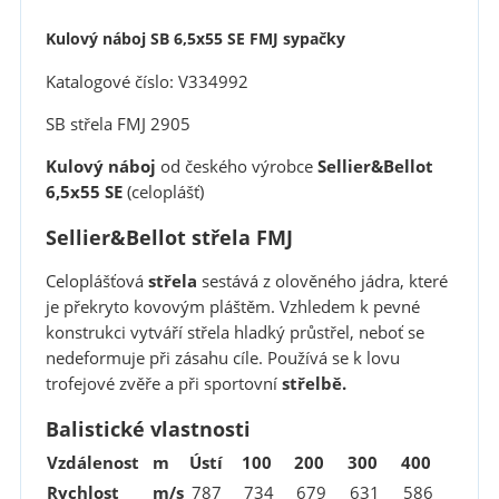
Kulový náboj SB 6,5x55 SE FMJ sypačky
Katalogové číslo: V334992
SB střela FMJ 2905
Kulový náboj
od českého výrobce
Sellier&Bellot
6,5x55 SE
(celoplášť)
Sellier&Bellot střela FMJ
Celoplášťová
střela
sestává z olověného jádra, které
je překryto kovovým pláštěm. Vzhledem k pevné
konstrukci vytváří střela hladký průstřel, neboť se
nedeformuje při zásahu cíle. Používá se k lovu
trofejové zvěře a při sportovní
střelbě.
Balistické vlastnosti
Vzdálenost
m
Ústí
100
200
300
400
Rychlost
m/s
787
734
679
631
586