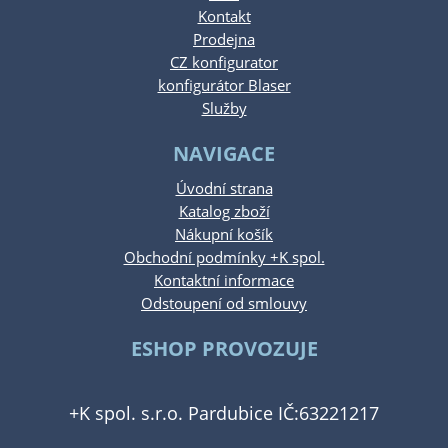
Kontakt
Prodejna
CZ konfigurator
konfigurátor Blaser
Služby
NAVIGACE
Úvodní strana
Katalog zboží
Nákupní košík
Obchodní podmínky +K spol.
Kontaktní informace
Odstoupení od smlouvy
ESHOP PROVOZUJE
+K spol. s.r.o. Pardubice IČ:63221217