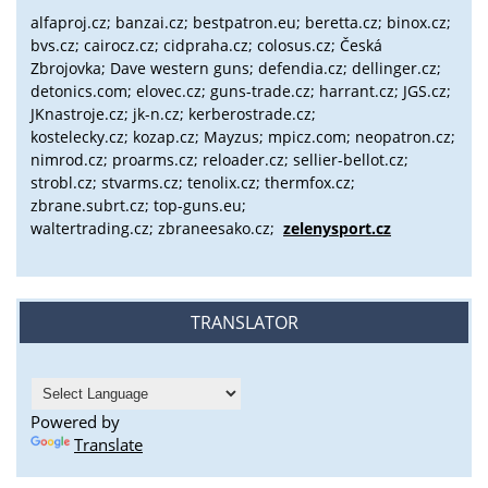
alfaproj.cz;
banzai.cz;
bestpatron.eu;
beretta.cz;
binox.cz;
bvs.cz;
cairocz.cz; cidpraha.cz; colosus.cz; Česká
Zbrojovka; Dave western guns; defendia.cz; dellinger.cz;
detonics.com; elovec.cz; guns-trade.cz; harrant.cz; JGS.cz;
JKnastroje.cz; jk-n.cz; kerberostrade.cz;
kostelecky.cz;
kozap.cz; Mayzus;
mpicz.com; neopatron.cz;
nimrod.cz; proarms.cz; reloader.cz; sellier-bellot.cz;
strobl.cz;
stvarms.cz; tenolix.cz; thermfox.cz;
zbrane.subrt.cz;
top-guns.eu;
waltertrading.cz; zbraneesako.cz;
zelenysport.cz
TRANSLATOR
Powered by
Translate