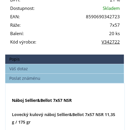
Dostupnost:
Skladem
EAN:
8590690342723
Ráže:
7x57
Balení:
20 ks
Kód výrobce:
V342722
Popis
Váš dotaz
Poslat známénu
Náboj Sellier&Bellot 7x57 NSR
Lovecký kulový náboj Sellier&Bellot 7x57 NSR 11,35
g / 175 gr