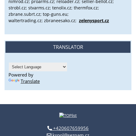
nimrod.cz; proarms.cz; reloader.cz; sellier-bellot.cz;
strobl.cz;
stvarms.cz; tenolix.cz; thermfox.cz;
zbrane.subrt.cz;
top-guns.eu;
waltertrading.cz; zbraneesako.cz;
zelenysport.cz
TRANSLATOR
Powered by
Translate
+420607659956
kspol@seznam.cz