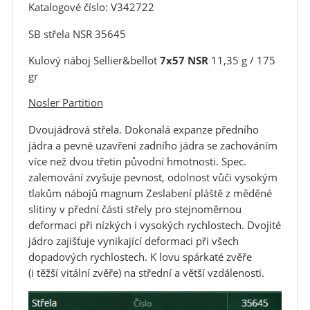
Katalogové číslo: V342722
SB střela NSR 35645
Kulový náboj Sellier&bellot
7x57 NSR
11,35 g / 175
gr
Nosler Partition
Dvoujádrová střela. Dokonalá expanze předního
jádra a pevné uzavření zadního jádra se zachováním
více než dvou třetin původní hmotnosti. Spec.
zalemování zvyšuje pevnost, odolnost vůči vysokým
tlakům nábojů magnum Zeslabení pláště z měděné
slitiny v přední části střely pro stejnoměrnou
deformaci při nízkých i vysokých rychlostech. Dvojité
jádro zajišťuje vynikající deformaci při všech
dopadových rychlostech. K lovu spárkaté zvěře
(i těžší vitální zvěře) na střední a větší vzdálenosti.