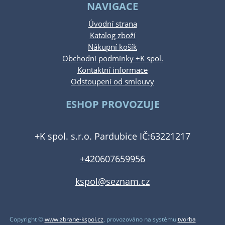
NAVIGACE
Úvodní strana
Katalog zboží
Nákupní košík
Obchodní podmínky +K spol.
Kontaktní informace
Odstoupení od smlouvy
ESHOP PROVOZUJE
+K spol. s.r.o. Pardubice IČ:63221217
+420607659956
kspol@seznam.cz
Copyright ©
www.zbrane-kspol.cz
,
provozováno na systému
tvorba