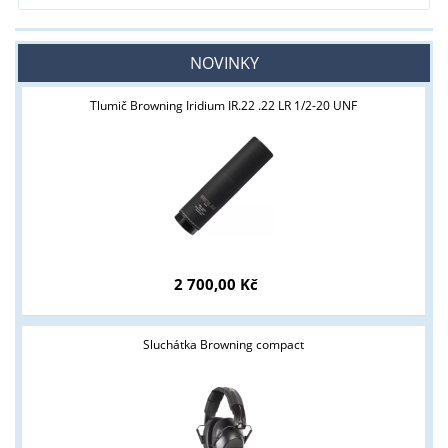
NOVINKY
Tlumič Browning Iridium IR.22 .22 LR 1/2-20 UNF
Tyto stránky jsou určeny pouze odborné veřejnosti od 18 let a
2 700,00 Kč
podnikatelům v oblasti zbraně a střelivo. Splňujete tyto
podmínky?
Sluchátka Browning compact
ANO
NE