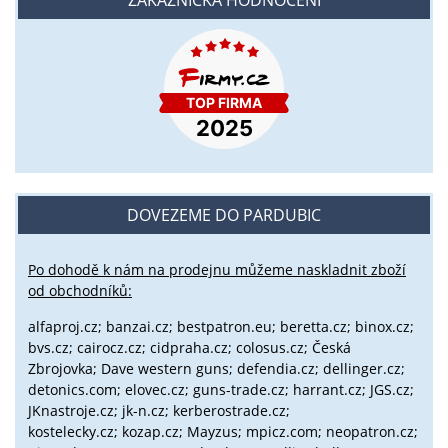
DOVEZEME DO PARDUBIC
Po dohodě k nám na prodejnu můžeme naskladnit zboží
od obchodníků:
alfaproj.cz;
banzai.cz;
bestpatron.eu;
beretta.cz;
binox.cz;
bvs.cz;
cairocz.cz; cidpraha.cz; colosus.cz; Česká
Zbrojovka; Dave western guns; defendia.cz; dellinger.cz;
detonics.com; elovec.cz; guns-trade.cz; harrant.cz; JGS.cz;
JKnastroje.cz; jk-n.cz; kerberostrade.cz;
kostelecky.cz;
kozap.cz; Mayzus;
mpicz.com; neopatron.cz;