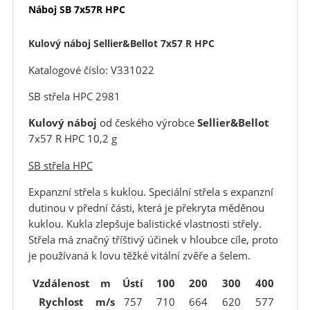
Náboj SB 7x57R HPC
Kulový náboj Sellier&Bellot 7x57 R HPC
Katalogové číslo: V331022
SB střela HPC 2981
Kulový náboj
od českého výrobce
Sellier&Bellot
7x57 R HPC 10,2 g
SB střela HPC
Expanzní střela s kuklou. Speciální střela s expanzní
dutinou v přední části, která je překryta měděnou
kuklou. Kukla zlepšuje balistické vlastnosti střely.
Střela má značný tříštivý účinek v hloubce cíle, proto
je používaná k lovu těžké vitální zvěře a šelem.
Vzdálenost
m
Ústí
100
200
300
400
Rychlost
m/s
757
710
664
620
577