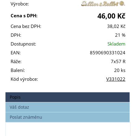
Výrobce:
46,00 Kč
Cena s DPH:
Cena bez DPH:
38,02 Kč
DPH:
21 %
Dostupnost:
Skladem
EAN:
8590690331024
Ráže:
7x57 R
Balení:
20 ks
Kód výrobce:
V331022
Popis
Váš dotaz
Poslat známénu