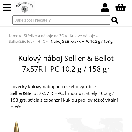
Home
Střelivo a náboje na ZO
Kulové náboje
Sellier&Bellot
HPC
Náboj S&B 7x57R HPC 10,2 g / 158 gr
Kulový náboj Sellier & Bellot
7x57R HPC 10,2 g / 158 gr
Lovecký kulový náboj od českého výrobce
Sellier&Bellot 7x57 R HPC, hmotnost střely 10,2 g /
158 grs, střela s expanzní kuklou pro lov těžké vitální
zvěře