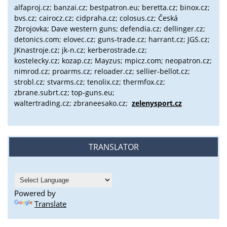
alfaproj.cz;
banzai.cz;
bestpatron.eu;
beretta.cz;
binox.cz;
bvs.cz;
cairocz.cz; cidpraha.cz; colosus.cz; Česká
Zbrojovka; Dave western guns; defendia.cz; dellinger.cz;
detonics.com; elovec.cz; guns-trade.cz; harrant.cz; JGS.cz;
JKnastroje.cz; jk-n.cz; kerberostrade.cz;
kostelecky.cz;
kozap.cz; Mayzus;
mpicz.com; neopatron.cz;
nimrod.cz; proarms.cz; reloader.cz; sellier-bellot.cz;
strobl.cz;
stvarms.cz; tenolix.cz; thermfox.cz;
zbrane.subrt.cz;
top-guns.eu;
waltertrading.cz; zbraneesako.cz;
zelenysport.cz
TRANSLATOR
Powered by
Translate