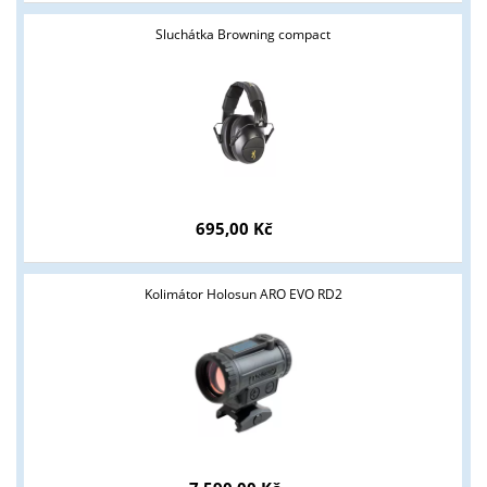
Sluchátka Browning compact
695,00 Kč
Kolimátor Holosun ARO EVO RD2
Tyto stránky jsou určeny pouze odborné veřejnosti od 18 let a
podnikatelům v oblasti zbraně a střelivo. Splňujete tyto
podmínky?
ANO
NE