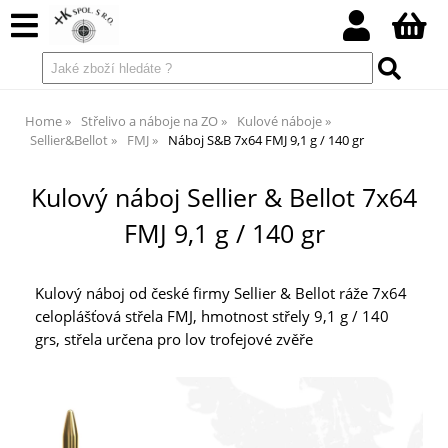
Home
Střelivo a náboje na ZO
Kulové náboje
Sellier&Bellot
FMJ
Náboj S&B 7x64 FMJ 9,1 g / 140 gr
Kulový náboj Sellier & Bellot 7x64
FMJ 9,1 g / 140 gr
Kulový náboj od české firmy Sellier & Bellot ráže 7x64
celoplášťová střela FMJ, hmotnost střely 9,1 g / 140
grs, střela určena pro lov trofejové zvěře