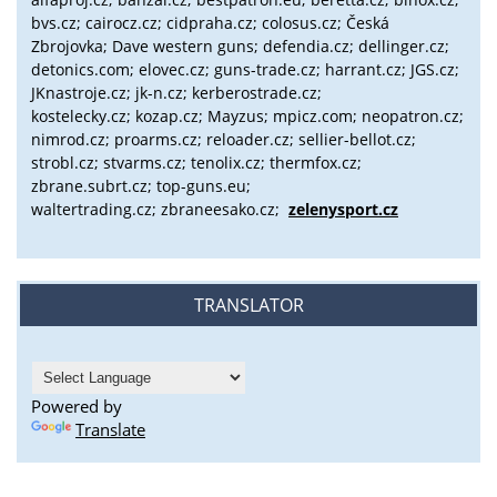
bvs.cz;
cairocz.cz; cidpraha.cz; colosus.cz; Česká
Zbrojovka; Dave western guns; defendia.cz; dellinger.cz;
detonics.com; elovec.cz; guns-trade.cz; harrant.cz; JGS.cz;
JKnastroje.cz; jk-n.cz; kerberostrade.cz;
kostelecky.cz;
kozap.cz; Mayzus;
mpicz.com; neopatron.cz;
nimrod.cz; proarms.cz; reloader.cz; sellier-bellot.cz;
strobl.cz;
stvarms.cz; tenolix.cz; thermfox.cz;
zbrane.subrt.cz;
top-guns.eu;
waltertrading.cz; zbraneesako.cz;
zelenysport.cz
TRANSLATOR
Powered by
Translate