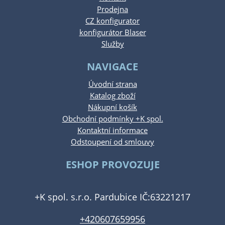
Prodejna
CZ konfigurator
konfigurátor Blaser
Služby
NAVIGACE
Úvodní strana
Katalog zboží
Nákupní košík
Obchodní podmínky +K spol.
Kontaktní informace
Odstoupení od smlouvy
ESHOP PROVOZUJE
+K spol. s.r.o. Pardubice IČ:63221217
+420607659956