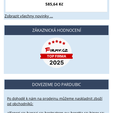
585,64 Kč
Zobrazit všechny novinky ...
ZÁKAZNICKÁ HODNOCENÍ
DOVEZEME DO PARDUBIC
Po dohodě k nám na prodejnu můžeme naskladnit zboží
od obchodníků:
alfaproj.cz;
banzai.cz;
bestpatron.eu;
beretta.cz;
binox.cz;