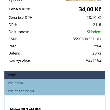
34,00 Kč
Cena s DPH:
Cena bez DPH:
28,10 Kč
DPH:
21 %
Dostupnost:
Skladem
EAN:
8590690331161
Ráže:
7x64
Balení:
20 ks
Kód výrobce:
V331162
Popis
Váš dotaz
Poslat známénu
Náboj SB 7x64 FMJ