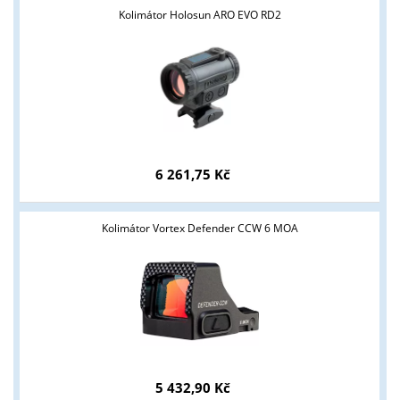
Kolimátor Holosun ARO EVO RD2
Tyto stránky jsou určeny pouze odborné veřejnosti od 18 let a
podnikatelům v oblasti zbraně a střelivo. Splňujete tyto
podmínky?
ANO
NE
6 261,75 Kč
Kolimátor Vortex Defender CCW 6 MOA
5 432,90 Kč