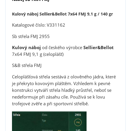
Kulový náboj Sellier&Bellot 7x64 FMJ 9,1 g / 140 gr
Katalogové číslo: V331162
Sb střela FMJ 2955
Kulový náboj
od českého výrobce
Sellier&Bellot
7x64 FMJ 9,1 g (celoplášť)
S&B střela FMJ
Celoplášťová střela sestává z olověného jádra, které
je překryto kovovým pláštěm. Vzhledem k pevné
konstrukci vytváří střela hladký průstřel, neboť se
nedeformuje při zásahu cíle. Používá se k lovu
trofejové zvěře a při sportovní střelbě.