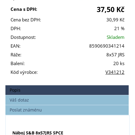
37,50 Kč
Cena s DPH:
Cena bez DPH:
30,99 Kč
DPH:
21 %
Dostupnost:
Skladem
EAN:
8590690341214
Ráže:
8x57 JRS
Balení:
20 ks
Kód výrobce:
V341212
Popis
Váš dotaz
Poslat známénu
Náboj S
&
B 8x57JRS SPCE