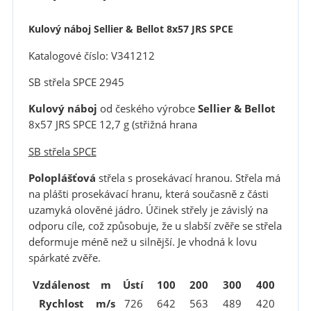
Kulový náboj Sellier & Bellot 8x57 JRS SPCE
Katalogové číslo: V341212
SB střela SPCE 2945
Kulový náboj
od českého výrobce
Sellier & Bellot
8x57 JRS SPCE 12,7 g (střižná hrana
SB střela SPCE
Poloplášťová
střela s prosekávací hranou. Střela má
na plášti prosekávací hranu, která současně z části
uzamyká olověné jádro. Účinek střely je závislý na
odporu cíle, což způsobuje, že u slabší zvěře se střela
deformuje méně než u silnější. Je vhodná k lovu
spárkaté zvěře.
Vzdálenost
m
Ústí
100
200
300
400
Rychlost
m/s
726
642
563
489
420