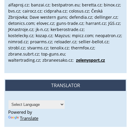
alfaproj.cz;
banzai.cz;
bestpatron.eu;
beretta.cz;
binox.cz;
bvs.cz;
cairocz.cz; cidpraha.cz; colosus.cz; Česká
Zbrojovka; Dave western guns; defendia.cz; dellinger.cz;
detonics.com; elovec.cz; guns-trade.cz; harrant.cz; JGS.cz;
JKnastroje.cz; jk-n.cz; kerberostrade.cz;
kostelecky.cz;
kozap.cz; Mayzus;
mpicz.com; neopatron.cz;
nimrod.cz; proarms.cz; reloader.cz; sellier-bellot.cz;
strobl.cz;
stvarms.cz; tenolix.cz; thermfox.cz;
zbrane.subrt.cz;
top-guns.eu;
waltertrading.cz; zbraneesako.cz;
zelenysport.cz
TRANSLATOR
Powered by
Translate