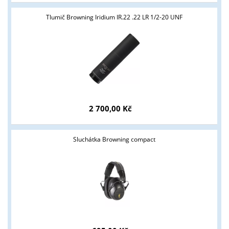
Tlumič Browning Iridium IR.22 .22 LR 1/2-20 UNF
2 700,00 Kč
Sluchátka Browning compact
Tyto stránky jsou určeny pouze odborné veřejnosti od 18 let a
podnikatelům v oblasti zbraně a střelivo. Splňujete tyto
podmínky?
ANO
NE