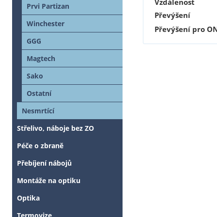
Vzdálenost
Prvi Partizan
Převýšení
Winchester
Převýšení pro O
GGG
Magtech
Sako
Ostatní
Nesmrtící
Střelivo, náboje bez ZO
Péče o zbraně
Přebíjení nábojů
Montáže na optiku
Optika
Termovize