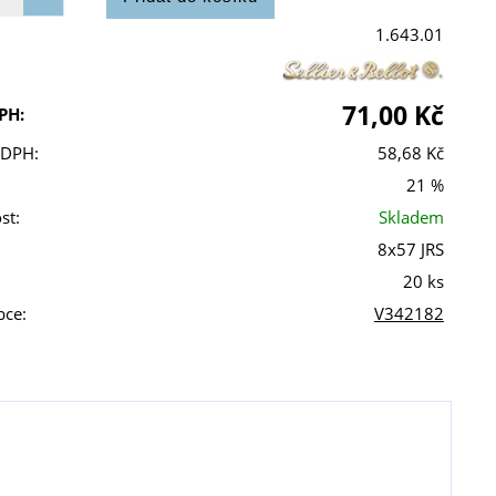
1.643.01
71,00 Kč
PH:
 DPH:
58,68 Kč
21 %
st:
Skladem
8x57 JRS
20 ks
bce:
V342182