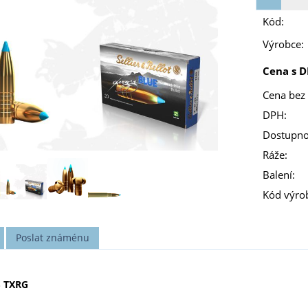
Kód:
Výrobce:
Cena s D
Cena bez
DPH:
Dostupno
Ráže:
Balení:
Kód výro
Poslat známénu
S TXRG