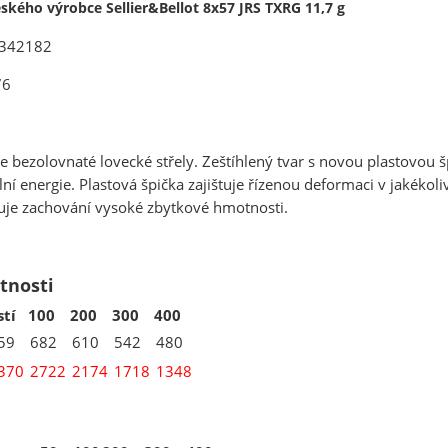
eského výrobce
Sellier&Bellot
8x57 JRS TXRG 11,7 g
 V342182
76
e bezolovnaté lovecké střely. Zeštíhlený tvar s novou plastovou š
í energie. Plastová špička zajištuje řízenou deformaci v jakékol
uje zachování vysoké zbytkové hmotnosti.
stnosti
stí
100
200
300
400
59
682
610
542
480
370
2722
2174
1718
1348