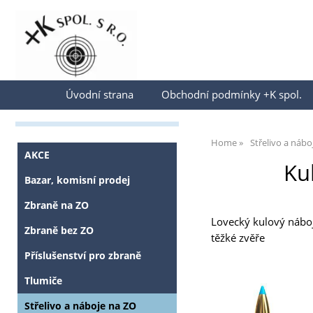
Přihlásit se
Úvodní strana
Obchodní podmínky +K spol.
Home
Střelivo a nábo
AKCE
Ku
Bazar, komisní prodej
Zbraně na ZO
Lovecký kulový náboj 
Zbraně bez ZO
těžké zvěře
Příslušenství pro zbraně
Tlumiče
Střelivo a náboje na ZO