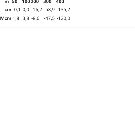
m
50
100
200
300
400
cm
-0
,1
0,0
-16
,2
-58
,9
-135
,2
NV
cm
1
,8
3
,8
-8
,6
-47
,5
-120
,0