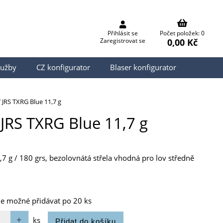
Přihlásit se
Počet položek: 0
0,00 Kč
Zaregistrovat se
lužby
CZ konfigurator
Blaser konfigurator
JRS TXRG Blue 11,7 g
 JRS TXRG Blue 11,7 g
,7 g / 180 grs, bezolovnátá střela vhodná pro lov středně
je možné přidávat po 20 ks
ks