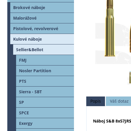
Brokové náboje
Malorážové
Pistolové, revolverové
Kulové náboje
Sellier&Bellot
FMJ
Nosler Partition
PTS
Sierra - SBT
Popis
Váš dotaz
SP
SPCE
Náboj S&B 8x57JR
Exergy