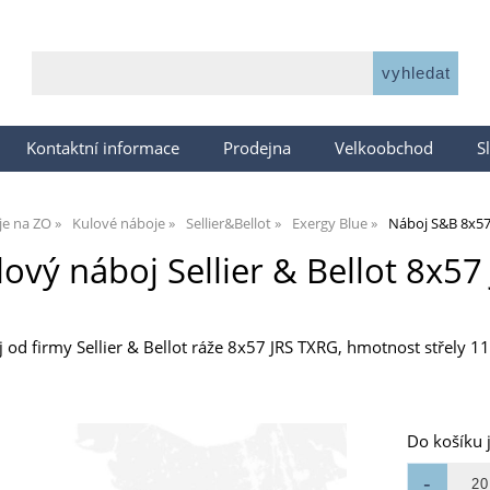
Kontaktní informace
Prodejna
Velkoobchod
S
je na ZO
Kulové náboje
Sellier&Bellot
Exergy Blue
Náboj S&B 8x57 
lový náboj Sellier & Bellot 8x57
od firmy Sellier & Bellot ráže 8x57 JRS TXRG, hmotnost střely 11
Do košíku 