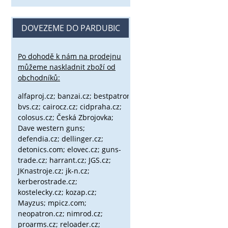
DOVEZEME DO PARDUBIC
Po dohodě k nám na prodejnu
můžeme naskladnit zboží od
obchodníků:
alfaproj.cz;
banzai.cz;
bestpatron.eu;
beretta.cz;
binox.cz;
bvs.cz;
cairocz.cz; cidpraha.cz;
colosus.cz; Česká Zbrojovka;
Dave western guns;
defendia.cz; dellinger.cz;
detonics.com; elovec.cz; guns-
trade.cz; harrant.cz; JGS.cz;
JKnastroje.cz; jk-n.cz;
kerberostrade.cz;
kostelecky.cz;
kozap.cz;
Mayzus;
mpicz.com;
neopatron.cz; nimrod.cz;
proarms.cz; reloader.cz;