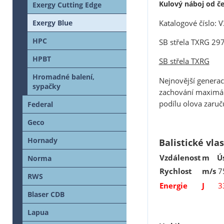
Kulový náboj
od č
Exergy Cutting Edge
Katalogové číslo:
Exergy Blue
HPC
SB střela TXRG 29
HPBT
SB střela TXRG
Hromadné balení,
Nejnovější generac
sypačky
zachování maximáln
podílu olova zaruč
Federal
Geco
Hornady
Balistické vla
Vzdálenost
m
Ú
Norma
Rychlost
m/s
7
RWS
Energie
J
3
Blaser CDB
Lapua