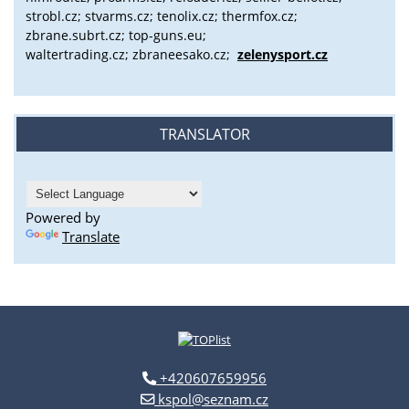
strobl.cz;
stvarms.cz; tenolix.cz; thermfox.cz;
zbrane.subrt.cz;
top-guns.eu;
waltertrading.cz; zbraneesako.cz;
zelenysport.cz
TRANSLATOR
Powered by
Translate
+420607659956
kspol@seznam.cz