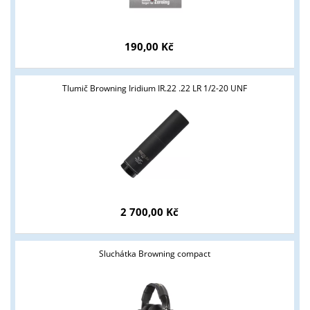
Tyto stránky jsou určeny pouze odborné veřejnosti od 18 let a
podnikatelům v oblasti zbraně a střelivo. Splňujete tyto
190,00 Kč
podmínky?
ANO
NE
Tlumič Browning Iridium IR.22 .22 LR 1/2-20 UNF
2 700,00 Kč
Sluchátka Browning compact