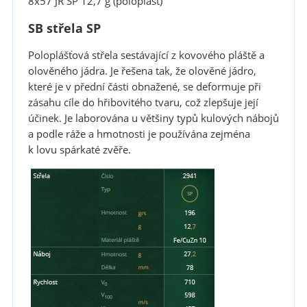
8x57 JR SP 12,7 g (poloplášť)
SB střela SP
Poloplášťová střela sestávající z kovového pláště a
olověného jádra. Je řešena tak, že olověné jádro,
které je v přední části obnažené, se deformuje při
zásahu cíle do hřibovitého tvaru, což zlepšuje její
účinek. Je laborována u většiny typů kulových nábojů
a podle ráže a hmotnosti je používána zejména
k lovu spárkaté zvěře.