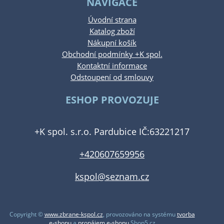
NAVIGACE
Úvodní strana
Katalog zboží
Nákupní košík
Obchodní podmínky +K spol.
Kontaktní informace
Odstoupení od smlouvy
ESHOP PROVOZUJE
+K spol. s.r.o. Pardubice IČ:63221217
+420607659956
kspol@seznam.cz
Copyright ©
www.zbrane-kspol.cz
,
provozováno na systému
tvorba
e-shopu
a
pronájem e-shopu
Shop5.cz