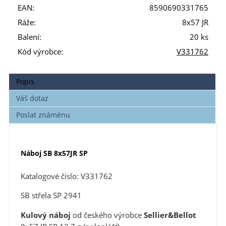
EAN:
8590690331765
Ráže:
8x57 JR
Balení:
20 ks
Kód výrobce:
V331762
Popis
Váš dotaz
Poslat známénu
Náboj SB 8x57JR SP
Katalogové číslo: V331762
SB střela SP 2941
Kulový náboj
od českého výrobce
Sellier&Bellot