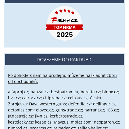
DOVEZEME DO PARDUBIC
Po dohodě k nám na prodejnu můžeme naskladnit zboží
od obchodníků:
alfaproj.cz;
banzai.cz;
bestpatron.eu;
beretta.cz;
binox.cz;
bvs.cz;
cairocz.cz; cidpraha.cz; colosus.cz; Česká
Zbrojovka; Dave western guns; defendia.cz; dellinger.cz;
detonics.com; elovec.cz; guns-trade.cz; harrant.cz; JGS.cz;
JKnastroje.cz; jk-n.cz; kerberostrade.cz;
kostelecky.cz;
kozap.cz; Mayzus;
mpicz.com; neopatron.cz;
nimrod.cz; proarms.cz; reloader.cz; sellier-bellot.cz;