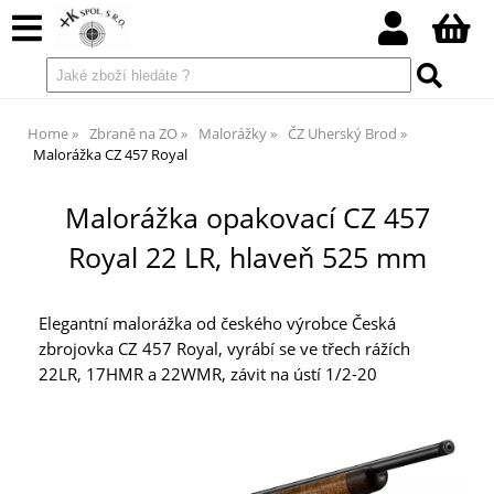
Home
Zbraně na ZO
Malorážky
ČZ Uherský Brod
Malorážka CZ 457 Royal
Malorážka opakovací CZ 457
Royal 22 LR, hlaveň 525 mm
Elegantní malorážka od českého výrobce Česká
zbrojovka CZ 457 Royal, vyrábí se ve třech rážích
22LR, 17HMR a 22WMR, závit na ústí 1/2-20