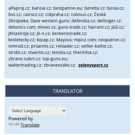
alfaproj.cz;
banzai.cz;
bestpatron.eu;
beretta.cz;
binox.cz;
bvs.cz;
cairocz.cz; cidpraha.cz; colosus.cz; Česká
Zbrojovka; Dave western guns; defendia.cz; dellinger.cz;
detonics.com; elovec.cz; guns-trade.cz; harrant.cz; JGS.cz;
JKnastroje.cz; jk-n.cz; kerberostrade.cz;
kostelecky.cz;
kozap.cz; Mayzus;
mpicz.com; neopatron.cz;
nimrod.cz; proarms.cz; reloader.cz; sellier-bellot.cz;
strobl.cz;
stvarms.cz; tenolix.cz; thermfox.cz;
zbrane.subrt.cz;
top-guns.eu;
waltertrading.cz; zbraneesako.cz;
zelenysport.cz
TRANSLATOR
Powered by
Translate