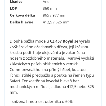
Lícnice
Ano
LOP
360 mm
Celková délka
865 / 977 mm
Délka hlavně
412,5 / 525 mm
Dlouhá pažba modelu
CZ 457 Royal
se vyrábí
z výběrového ořechového dřeva, její krásnou
kresbu podtrhuje olejování a je zakončena
nosem z ozdobného materiálu. Tvarově vychází
z klasických pažeb oblíbených v zemích
Commonwealthu: má přímý hřbet, kulatou
lícnici, štíhlé předpažbí a poutka na řemen typu
Safari. Tenkostěnná lovecká hlaveň bez
mechanických mířidel je dlouhá 412,5 nebo 525
mm.
- snížená hmotnost úderníku o 60%