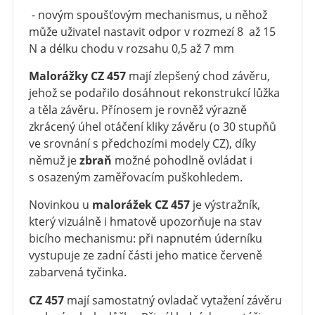
- novým spoušťovým mechanismus, u něhož
může uživatel nastavit odpor v rozmezí 8 až 15
N a délku chodu v rozsahu 0,5 až 7 mm
Malorážky CZ 457
mají zlepšený chod závěru,
jehož se podařilo dosáhnout rekonstrukcí lůžka
a těla závěru. Přínosem je rovněž výrazně
zkrácený úhel otáčení kliky závěru (o 30 stupňů
ve srovnání s předchozími modely CZ), díky
němuž je
zbraň
možné pohodlně ovládat i
s osazeným zaměřovacím puškohledem.
Novinkou u
malorážek
CZ 457
je výstražník,
který vizuálně i hmatově upozorňuje na stav
bicího mechanismu: při napnutém úderníku
vystupuje ze zadní části jeho matice červeně
zabarvená tyčinka.
CZ 457
mají samostatný ovladač vytažení závěru