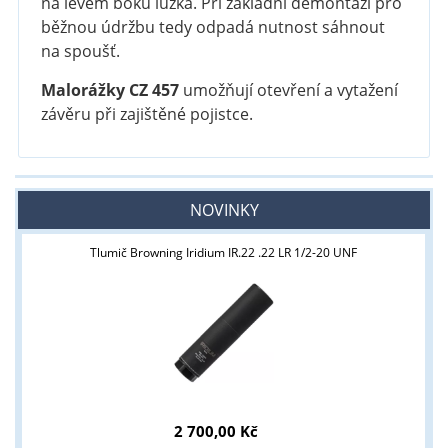
na levém boku lůžka. Při základní demontáži pro
běžnou údržbu tedy odpadá nutnost sáhnout
na spoušť.
Malorážky CZ 457
umožňují otevření a vytažení
závěru při zajištěné pojistce.
NOVINKY
Tlumič Browning Iridium IR.22 .22 LR 1/2-20 UNF
Tyto stránky jsou určeny pouze odborné veřejnosti od 18 let a
podnikatelům v oblasti zbraně a střelivo. Splňujete tyto
podmínky?
ANO
NE
2 700,00 Kč