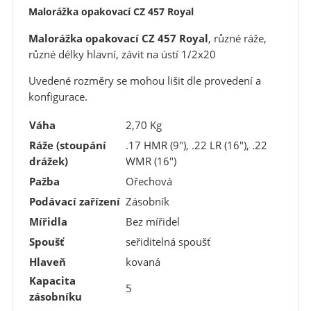
Malorážka opakovací CZ 457 Royal
Malorážka opakovací CZ 457 Royal
, různé ráže,
různé délky hlavní, závit na ústí 1/2x20
Uvedené rozměry se mohou lišit dle provedení a
konfigurace.
Váha
2,70 Kg
Ráže (stoupání
.17 HMR (9"), .22 LR (16"), .22
drážek)
WMR (16")
Pažba
Ořechová
Podávací zařízení
Zásobník
Mířidla
Bez mířidel
Spoušť
seřiditelná spoušť
Hlaveň
kovaná
Kapacita
5
zásobníku