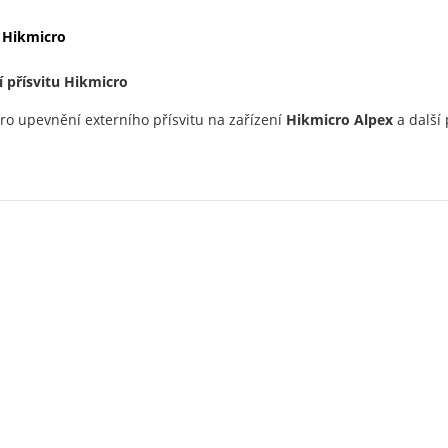
t Hikmicro
 přísvitu Hikmicro
ro upevnění externího přísvitu na zařízení
Hikmicro Alpex
a další