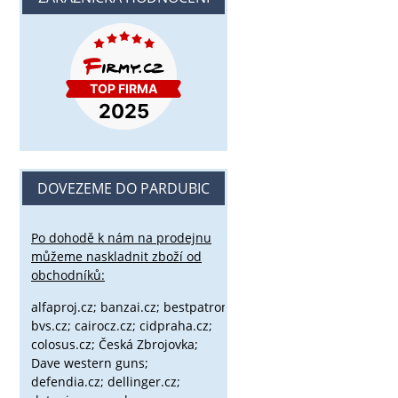
DOVEZEME DO PARDUBIC
Po dohodě k nám na prodejnu
můžeme naskladnit zboží od
obchodníků:
alfaproj.cz;
banzai.cz;
bestpatron.eu;
beretta.cz;
binox.cz;
bvs.cz;
cairocz.cz; cidpraha.cz;
colosus.cz; Česká Zbrojovka;
Dave western guns;
defendia.cz; dellinger.cz;