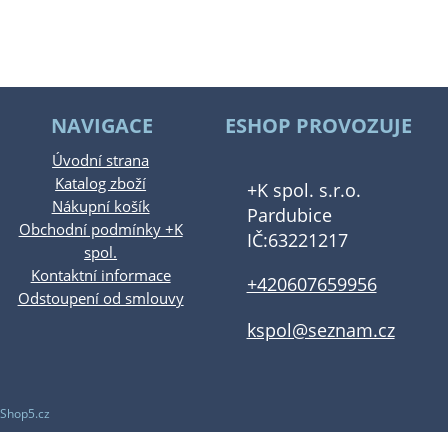
NAVIGACE
ESHOP PROVOZUJE
Úvodní strana
Katalog zboží
+K spol. s.r.o.
Nákupní košík
Pardubice
Obchodní podmínky +K
IČ:63221217
spol.
Kontaktní informace
+420607659956
Odstoupení od smlouvy
kspol@seznam.cz
Shop5.cz