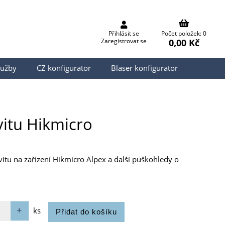
Přihlásit se
Počet položek: 0
0,00 Kč
Zaregistrovat se
lužby
CZ konfigurator
Blaser konfigurator
vitu Hikmicro
itu na zařízení Hikmicro Alpex a další puškohledy o
ks