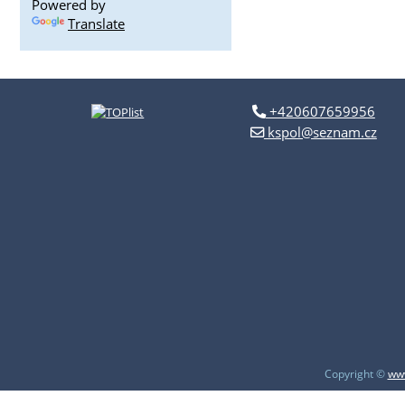
Powered by
Translate
+420607659956
kspol@seznam.cz
Copyright ©
www