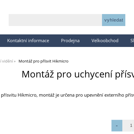
Kontaktní informace
Prodejna
Velkoobchod
S
 vidění
Montáž pro přísvit Hikmicro
Montáž pro uchycení přís
přísvitu Hikmicro, montáž je určena pro upevnění externího přísv