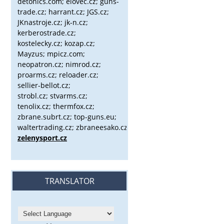
detonics.com; elovec.cz; guns-
trade.cz; harrant.cz; JGS.cz;
JKnastroje.cz; jk-n.cz;
kerberostrade.cz;
kostelecky.cz;
kozap.cz;
Mayzus;
mpicz.com;
neopatron.cz; nimrod.cz;
proarms.cz; reloader.cz;
sellier-bellot.cz;
strobl.cz;
stvarms.cz;
tenolix.cz; thermfox.cz;
zbrane.subrt.cz;
top-guns.eu;
waltertrading.cz; zbraneesako.cz;
zelenysport.cz
TRANSLATOR