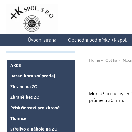
Přihlásit se
Úvodní strana
Obchodní podmínky +K spol.
Home
Optika
Noční
AKCE
Bazar, komisní prodej
Zbraně na ZO
Montáž pro uchycení 
Zbraně bez ZO
průměru 30 mm.
Příslušenství pro zbraně
Tlumiče
Střelivo a náboje na ZO