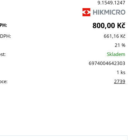
9.1549.1247
800,00 Kč
PH:
 DPH:
661,16 Kč
21 %
st:
Skladem
6974004642303
1 ks
bce:
2739