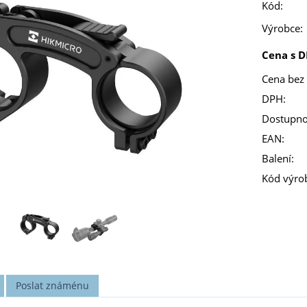
Kód:
Výrobce:
Cena s D
Cena bez
DPH:
Dostupno
EAN:
Balení:
Kód výro
Poslat známénu