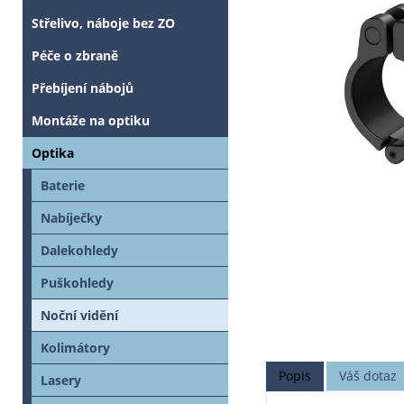
Střelivo, náboje bez ZO
Péče o zbraně
Přebíjení nábojů
Montáže na optiku
Optika
Baterie
Nabíječky
Dalekohledy
Puškohledy
Noční vidění
Kolimátory
Popis
Váš dotaz
Lasery