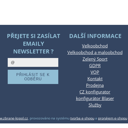
PŘEJETE SI ZASÍLAT
DALŠÍ INFORMACE
EMAILY
Velkoobchod
NEWSLETTER ?
Velkoobchod a maloobchod
Zelený Sport
GDPR
VOP
Kontakt
Prodejna
CZ konfigurator
konfigurátor Blaser
Služby
.zbrane-kspol.cz
,
provozováno na systému
tvorba e-shopu
a
pronájem e-shopu