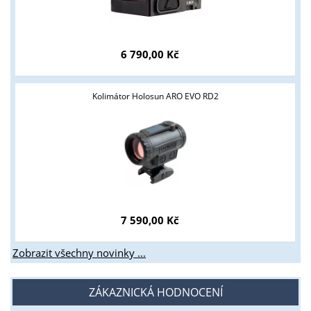
Tyto stránky jsou určeny pouze odborné veřejnosti od 18 let a
podnikatelům v oblasti zbraně a střelivo. Splňujete tyto
podmínky?
6 790,00 Kč
ANO
NE
Kolimátor Holosun ARO EVO RD2
7 590,00 Kč
Zobrazit všechny novinky ...
ZÁKAZNICKÁ HODNOCENÍ