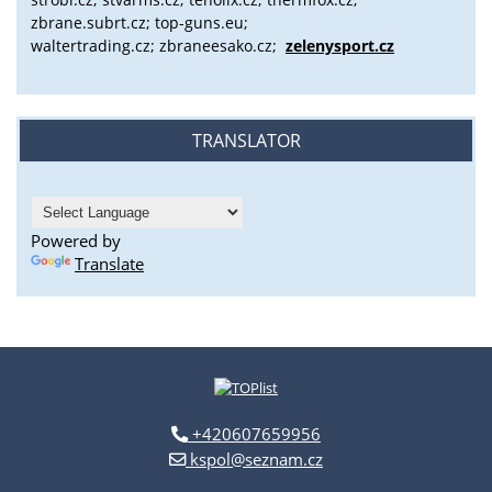
zbrane.subrt.cz;
top-guns.eu;
waltertrading.cz; zbraneesako.cz;
zelenysport.cz
TRANSLATOR
Powered by
Translate
+420607659956
kspol@seznam.cz