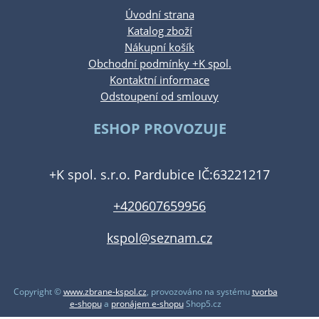
Úvodní strana
Katalog zboží
Nákupní košík
Obchodní podmínky +K spol.
Kontaktní informace
Odstoupení od smlouvy
ESHOP PROVOZUJE
+K spol. s.r.o. Pardubice IČ:63221217
+420607659956
kspol@seznam.cz
Copyright ©
www.zbrane-kspol.cz
,
provozováno na systému
tvorba
e-shopu
a
pronájem e-shopu
Shop5.cz