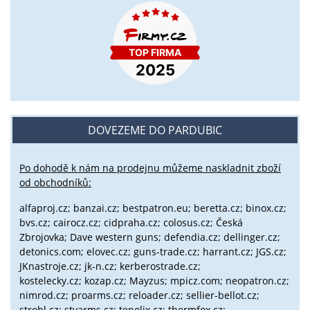
DOVEZEME DO PARDUBIC
Po dohodě k nám na prodejnu můžeme naskladnit zboží
od obchodníků:
alfaproj.cz;
banzai.cz;
bestpatron.eu;
beretta.cz;
binox.cz;
bvs.cz;
cairocz.cz; cidpraha.cz; colosus.cz; Česká
Zbrojovka; Dave western guns; defendia.cz; dellinger.cz;
detonics.com; elovec.cz; guns-trade.cz; harrant.cz; JGS.cz;
JKnastroje.cz; jk-n.cz; kerberostrade.cz;
kostelecky.cz;
kozap.cz; Mayzus;
mpicz.com; neopatron.cz;
nimrod.cz; proarms.cz; reloader.cz; sellier-bellot.cz;
strobl.cz;
stvarms.cz; tenolix.cz; thermfox.cz;