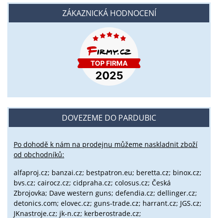
ZÁKAZNICKÁ HODNOCENÍ
DOVEZEME DO PARDUBIC
Po dohodě k nám na prodejnu můžeme naskladnit zboží
od obchodníků:
alfaproj.cz;
banzai.cz;
bestpatron.eu;
beretta.cz;
binox.cz;
bvs.cz;
cairocz.cz; cidpraha.cz; colosus.cz; Česká
Zbrojovka; Dave western guns; defendia.cz; dellinger.cz;
detonics.com; elovec.cz; guns-trade.cz; harrant.cz; JGS.cz;
JKnastroje.cz; jk-n.cz; kerberostrade.cz;