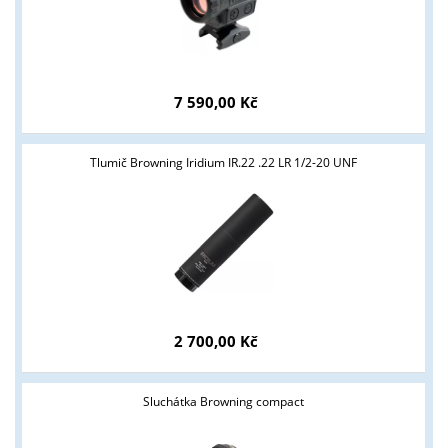
7 590,00 Kč
Tlumič Browning Iridium IR.22 .22 LR 1/2-20 UNF
Tyto stránky jsou určeny pouze odborné veřejnosti od 18 let a
podnikatelům v oblasti zbraně a střelivo. Splňujete tyto
podmínky?
2 700,00 Kč
ANO
NE
Sluchátka Browning compact