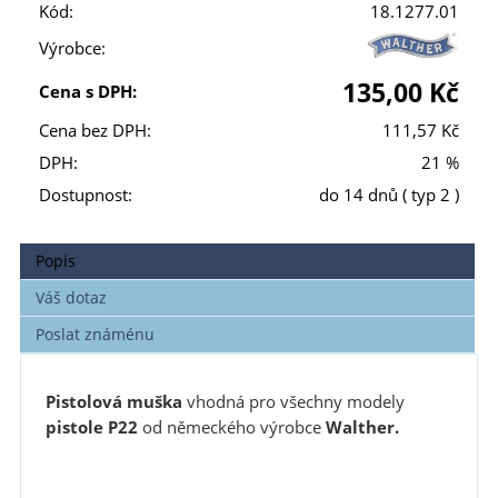
Kód:
18.1277.01
Výrobce:
135,00 Kč
Cena s DPH:
Cena bez DPH:
111,57 Kč
DPH:
21 %
Dostupnost:
do 14 dnů
( typ 2 )
Popis
Váš dotaz
Poslat známénu
Pistolová muška
vhodná pro všechny modely
pistole P22
od německého výrobce
Walther.