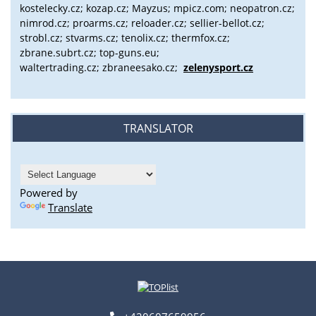
kostelecky.cz;
kozap.cz; Mayzus;
mpicz.com; neopatron.cz;
nimrod.cz; proarms.cz; reloader.cz; sellier-bellot.cz;
strobl.cz;
stvarms.cz; tenolix.cz; thermfox.cz;
zbrane.subrt.cz;
top-guns.eu;
waltertrading.cz; zbraneesako.cz;
zelenysport.cz
TRANSLATOR
Powered by
Translate