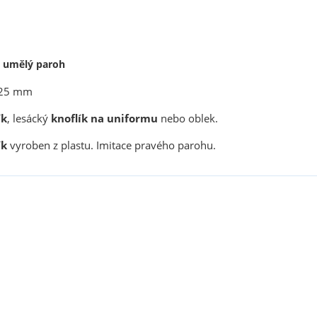
k umělý paroh
 25 mm
ík
, lesácký
knoflík
na uniformu
nebo oblek.
ík
vyroben z plastu. Imitace pravého parohu.