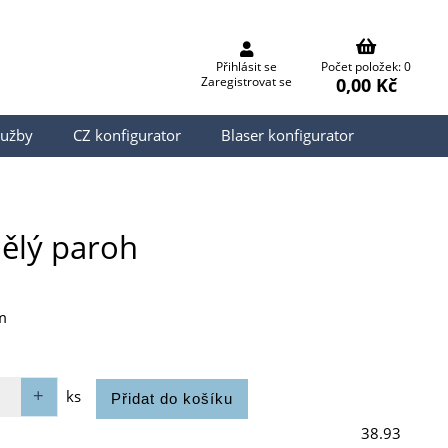
Přihlásit se
Počet položek: 0
0,00 Kč
Zaregistrovat se
lužby
CZ konfigurator
Blaser konfigurator
mělý paroh
m
ks
38.93