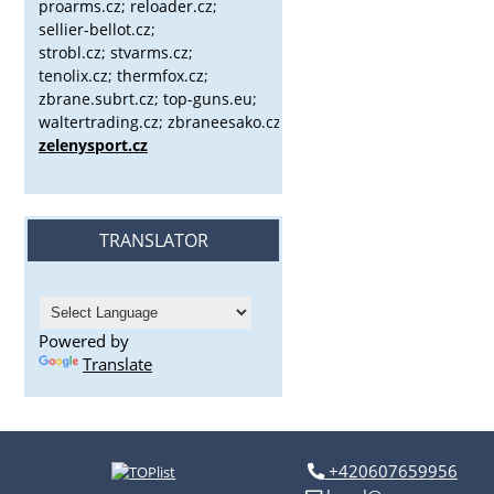
proarms.cz; reloader.cz;
sellier-bellot.cz;
strobl.cz;
stvarms.cz;
tenolix.cz; thermfox.cz;
zbrane.subrt.cz;
top-guns.eu;
waltertrading.cz; zbraneesako.cz;
zelenysport.cz
TRANSLATOR
Powered by
Translate
+420607659956