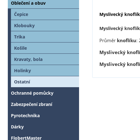
Oblečení a obuv
Myslivecký knoflík
Čepice
Klobouky
Myslivecký knoflí
Trika
Průměr
knoflíku
:
Košile
Myslivecký knofl
Kravaty, bola
Myslivecký knofl
Holinky
Ostatní
Ochranné pomůcky
Zabezpečení zbraní
Pyrotechnika
Dárky
FlobertMaster