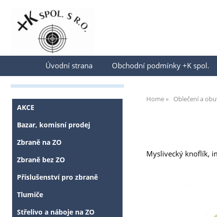
Přihlásit se
Úvodní strana
Obchodní podmínky +K spol.
Home
Oblečení a obu
AKCE
Bazar, komisní prodej
Zbraně na ZO
Myslivecký knoflík, 
Zbraně bez ZO
Příslušenství pro zbraně
Tlumiče
Střelivo a náboje na ZO