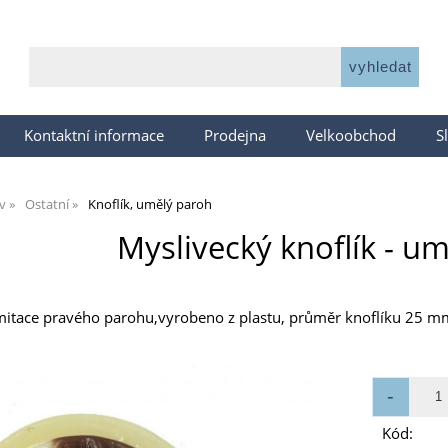
Kontaktní informace
Prodejna
Velkoobchod
S
v
Ostatní
Knoflík, umělý paroh
Myslivecký knoflík - u
imitace pravého parohu,vyrobeno z plastu, průměr knoflíku 25 m
Kód: