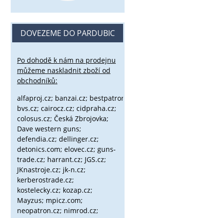
DOVEZEME DO PARDUBIC
Po dohodě k nám na prodejnu
můžeme naskladnit zboží od
obchodníků:
alfaproj.cz;
banzai.cz;
bestpatron.eu;
beretta.cz;
binox.cz;
bvs.cz;
cairocz.cz; cidpraha.cz;
colosus.cz; Česká Zbrojovka;
Dave western guns;
defendia.cz; dellinger.cz;
detonics.com; elovec.cz; guns-
trade.cz; harrant.cz; JGS.cz;
JKnastroje.cz; jk-n.cz;
kerberostrade.cz;
kostelecky.cz;
kozap.cz;
Mayzus;
mpicz.com;
neopatron.cz; nimrod.cz;