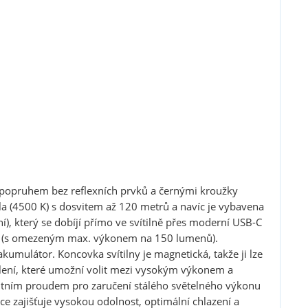
popruhem bez reflexních prvků a černými kroužky
la (4500 K) s dosvitem až 120 metrů a navíc je vybavena
í), který se dobíjí přímo ve svítilně přes moderní USB-C
123A (s omezeným max. výkonem na 150 lumenů).
akumulátor. Koncovka svítilny je magnetická, takže ji lze
lení, které umožní volit mezi vysokým výkonem a
tantním proudem pro zaručení stálého světelného výkonu
kce zajišťuje vysokou odolnost, optimální chlazení a