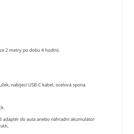
ce 2 metry po dobu 4 hodin).
žek, nabíjecí USB-C kabel, ocelová spona.
ck.
SB adaptér do auta anebo náhradní akumulátor
mAh.