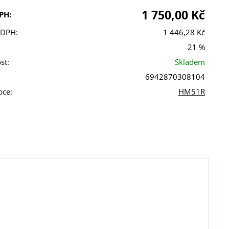
1 750,00 Kč
PH:
 DPH:
1 446,28 Kč
21 %
st:
Skladem
6942870308104
bce:
HM51R