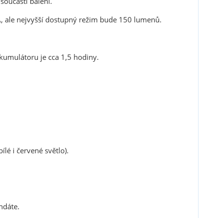
součástí balení.
3A, ale nejvyšší dostupný režim bude 150 lumenů.
kumulátoru je cca 1,5 hodiny.
lé i červené světlo).
blasti zbraně a
ndáte.