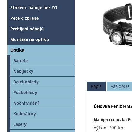
Střelivo, náboje bez ZO
Péče o zbraně
Přebíjení nábojů
Montáže na optiku
Optika
Baterie
Nabíječky
Dalekohledy
Popis
Váš dotaz
Puškohledy
Noční vidění
Čelovka Fenix HM5
Kolimátory
Nabíjecí čelovka 
Lasery
Výkon: 700 lm