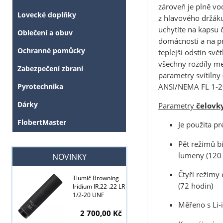
zároveň je plně vo
Lovecké doplňky
z hlavového držáku
uchytíte na kapsu 
Oblečení a obuv
domácnosti a na pr
Ochranné pomůcky
teplejší odstín svě
všechny rozdíly m
Zabezpečení zbraní
parametry svítilny
ANSI/NEMA FL 1-
Pyrotechnika
Dárky
Parametry
čelovk
FlobertMaster
Je použita p
Pět režimů b
lumeny (120 
NOVINKY
Čtyři režimy
Tlumič Browning
(72 hodin)
Iridium IR.22 .22 LR
1/2-20 UNF
Měřeno s Li-
2 700,00 Kč