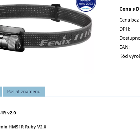
Cena s D
Cena bez
DPH:
Dostupno
EAN:
Kód výro
Poslat známénu
1R v2.0
Fenix HM51R Ruby V2.0