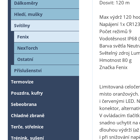
Dosvit: 120 m
Dálkoměry
Hledí, mušky
Max výdrž 120 ho
Napájení 1x CR123
Svítilny
Počet režimů 9
Fenix
Vodotěsnost IP68 
Barva světla Neutr
NexTorch
Světelný zdroj Lu
Ostatní
Hmotnost 80 g
Značka Fenix
Příslušenství
Termovize
Limitovaná celoče
Pouzdra, kufry
místo oranžových. 
i červenými LED. Na
Sebeobrana
konektor, alternat
V ovládacím tlačítk
Chladné zbraně
snadno uchytit na 
Terče, střelnice
dlouhou výdrží (až
i při snižování nap
Trénink, sušení