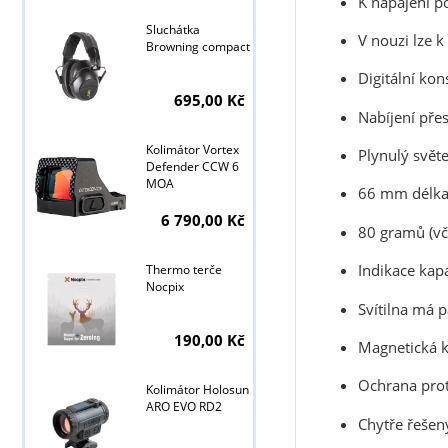
K napájení p
Sluchátka
V nouzi lze 
Browning compact
Digitální kon
695,00 Kč
Nabíjení pře
Kolimátor Vortex
Plynulý svět
Defender CCW 6
MOA
66 mm délka 
6 790,00 Kč
80 gramů (vč
Indikace kap
Thermo terče
Nocpix
Svítilna má p
190,00 Kč
Magnetická k
Ochrana prot
Kolimátor Holosun
ARO EVO RD2
Tyto stránky j
Chytře řešen