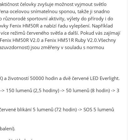
aktičnost čelovky zvyšuje možnost vyjmout světlo
atřena ocelovou snímatelnou sponou, takže ji snadno
různorodé sportovní aktivity, výlety do přírody i do
lovky Fenix HM50R a nabízí řadu vylepšení. Například
 více režimů červeného světla a další. Pokud vás zajímají
ek Fenix HM50R V2.0 a Fenix HM51R Ruby V2.0.Všechny
nárazuvzdornost) jsou změřeny v souladu s normou
 a životností 50000 hodin a dvě červené LED Everlight.
 -> 150 lumenů (2,5 hodiny) -> 50 lumenů (8 hodin) -> 3
 červené blikání 5 lumenů (72 hodin) -> SOS 5 lumenů
alení).