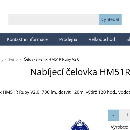
Kontaktní informace
Prodejna
Velkoobchod
S
lny
Fenix
Čelovka Fenix HM51R Ruby V2.0
Nabíjecí čelovka HM51R
nix HM51R Ruby V2.0, 700 lm, dosvit 120m, výdrž 120 hod., vodo
Výrobce: