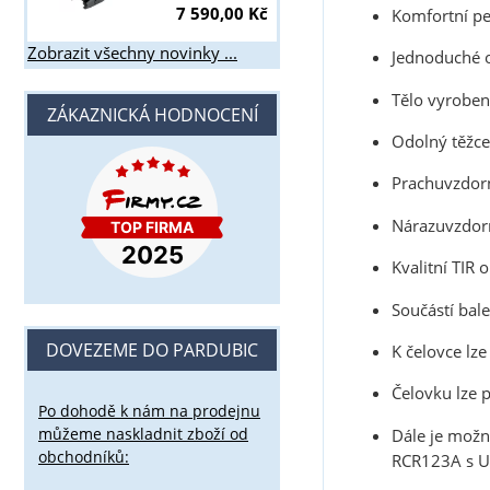
7 590,00 Kč
Komfortní pe
Zobrazit všechny novinky ...
Jednoduché o
Tělo vyroben
ZÁKAZNICKÁ HODNOCENÍ
Odolný těžce
Prachuvzdorn
Nárazuvzdor
Kvalitní TIR 
Součástí bal
DOVEZEME DO PARDUBIC
K čelovce lz
Čelovku lze p
Po dohodě k nám na prodejnu
můžeme naskladnit zboží od
Dále je možn
obchodníků:
RCR123A s US