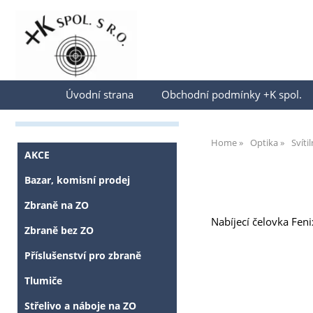
Přihlásit se
Úvodní strana
Obchodní podmínky +K spol.
Home
Optika
Svíti
AKCE
Bazar, komisní prodej
Zbraně na ZO
Nabíjecí čelovka Fe
Zbraně bez ZO
Příslušenství pro zbraně
Tlumiče
Střelivo a náboje na ZO