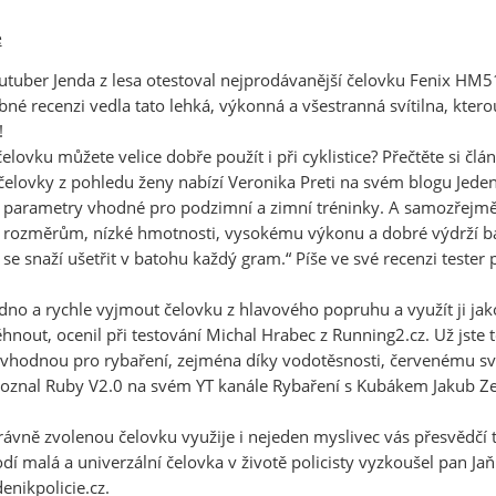
e
tuber Jenda z lesa otestoval nejprodávanější čelovku Fenix HM51R 
né recenzi vedla tato lehká, výkonná a všestranná svítilna, kter
!
 čelovku můžete velice dobře použít i při cyklistice? Přečtěte si č
 čelovky z pohledu ženy nabízí Veronika Preti na svém blogu
Jede
 parametry vhodné pro podzimní a zimní tréninky. A samozřejmě si
rozměrům, nízké hmotnosti, vysokému výkonu a dobré výdrží bate
í se snaží ušetřit v batohu každý gram.“ Píše ve své recenzi tester
no a rychle vyjmout čelovku z hlavového popruhu a využít ji jako
hnout, ocenil při testování Michal Hrabec z
Running2.cz
. Už jste 
 vhodnou pro rybaření, zejména díky vodotěsnosti, červenému sv
oznal Ruby V2.0 na svém YT kanále Rybaření s Kubákem Jakub Z
.
rávně zvolenou čelovku využije i nejeden myslivec vás přesvědčí 
dí malá a univerzální čelovka v životě policisty vyzkoušel pan Ja
denikpolicie.cz
.