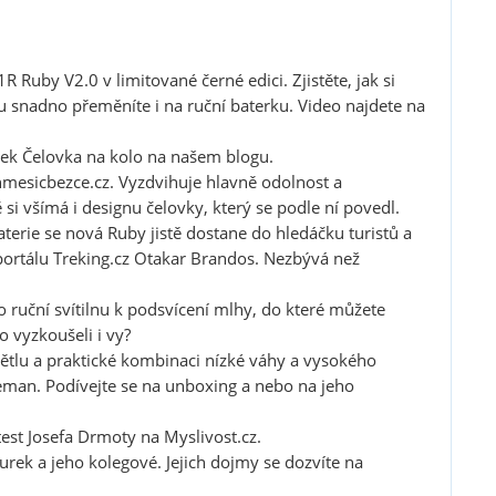
Ruby V2.0 v limitované černé edici. Zjistěte, jak si
ou snadno přeměníte i na ruční baterku. Video najdete na
lánek Čelovka na kolo na našem blogu.
nmesicbezce.cz
. Vyzdvihuje hlavně odolnost a
 všímá i designu čelovky, který se podle ní povedl.
rie se nová Ruby jistě dostane do hledáčku turistů a
 portálu
Treking.cz
Otakar Brandos. Nezbývá než
 ruční svítilnu k podsvícení mlhy, do které můžete
to vyzkoušeli i vy?
ětlu a praktické kombinaci nízké váhy a vysokého
eman. Podívejte se na
unboxing
a nebo na jeho
test Josefa Drmoty na
Myslivost.cz
.
ňurek a jeho kolegové. Jejich dojmy se dozvíte na