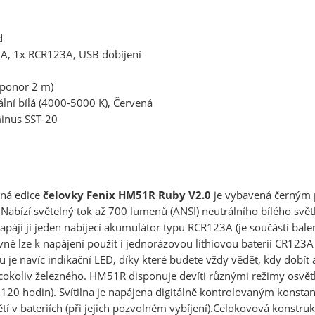
d
A, 1x RCR123A, USB dobíjení
(ponor 2 m)
ální bílá (4000-5000 K), Červená
minus SST-20
rná edice
čelovky Fenix HM51R Ruby V2.0
je vybavená černým 
Nabízí světelný tok až 700 lumenů (ANSI) neutrálního bílého svět
pájí ji jeden nabíjecí akumulátor typu RCR123A (je součástí balen
ivně lze k napájení použít i jednorázovou lithiovou baterii CR
u je navíc indikační LED, díky které budete vždy vědět, kdy dobít 
cokoliv železného. HM51R disponuje devíti různými režimy osvět
 120 hodin). Svítilna je napájena digitálně kontrolovaným kons
ětí v bateriích (při jejich pozvolném vybíjení).Celokovová konstru