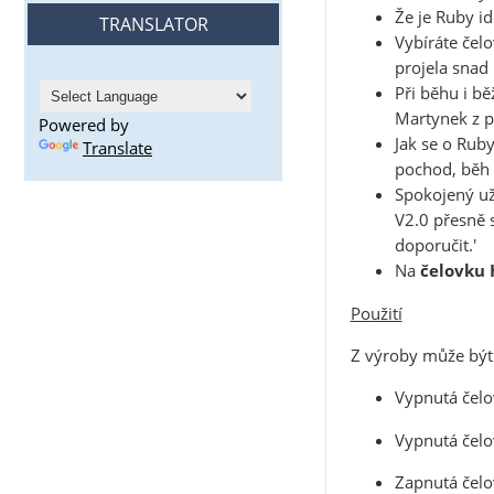
Že je Ruby i
TRANSLATOR
Vybíráte čel
projela snad 
Při běhu i bě
Martynek z p
Powered by
Jak se o Ruby
Translate
pochod, běh 
Spokojený už
V2.0 přesně 
doporučit.'
Na
čelovku
Použití
Z výroby může být 
Vypnutá čelo
Vypnutá čelo
Zapnutá čelo