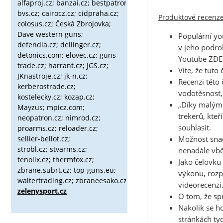
alfaproj.cz;
banzai.cz;
bestpatron.eu;
beretta.cz;
binox.cz;
bvs.cz;
cairocz.cz; cidpraha.cz;
Produktové recenz
colosus.cz; Česká Zbrojovka;
Dave western guns;
Populární you
defendia.cz; dellinger.cz;
v jeho podrob
detonics.com; elovec.cz; guns-
Youtube
ZDE
trade.cz; harrant.cz; JGS.cz;
Víte, že tuto
JKnastroje.cz; jk-n.cz;
Recenzi této
kerberostrade.cz;
vodotěsnost,
kostelecky.cz;
kozap.cz;
„Díky malým 
Mayzus;
mpicz.com;
trekerů, kteř
neopatron.cz; nimrod.cz;
souhlasit.
proarms.cz; reloader.cz;
sellier-bellot.cz;
Možnost snad
strobl.cz;
stvarms.cz;
nenadále vbě
tenolix.cz; thermfox.cz;
Jako čelovku
zbrane.subrt.cz;
top-guns.eu;
výkonu, rozp
waltertrading.cz; zbraneesako.cz;
videorecenzi
zelenysport.cz
O tom, že sp
Nakolik se ho
stránkách
ty