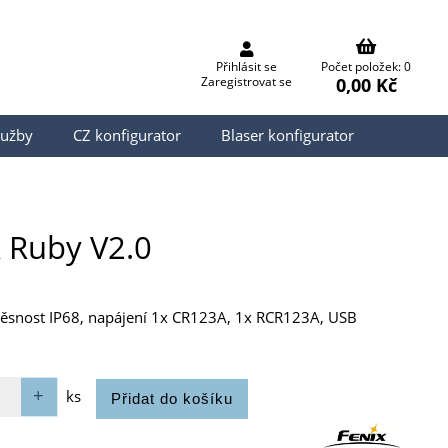
Přihlásit se
Počet položek: 0
0,00 Kč
Zaregistrovat se
lužby
CZ konfigurator
Blaser konfigurator
 Ruby V2.0
těsnost IP68, napájení 1x CR123A, 1x RCR123A, USB
ks