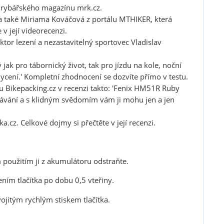
 z rybářského magazínu
mrk.cz
.
a také Miriama Kováčová z portálu MTHIKER, která
 v její
videorecenzi
.
ktor lezení a nezastavitelný sportovec Vladislav
 jak pro tábornický život, tak pro jízdu na kole, noční
hycení.' Kompletní zhodnocení se dozvíte přímo v
testu
.
u Bikepacking.cz v
recenzi
takto: 'Fenix HM51R Ruby
ekávání a s klidným svědomím vám ji mohu jen a jen
ka.cz. Celkové dojmy si přečtěte v její
recenzi
.
 použitím ji z akumulátoru odstraňte.
ním tlačítka po dobu 0,5 vteřiny.
jitým rychlým stiskem tlačítka.