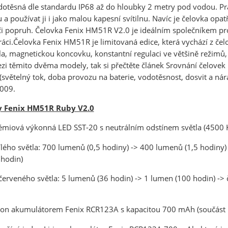
dotěsná dle standardu IP68 až do hloubky 2 metry pod vodou. Pr
 a používat ji i jako malou kapesní svítilnu. Navíc je čelovka op
či popruh. Čelovka Fenix HM51R V2.0 je ideálním společníkem pro 
áci.Čelovka Fenix HM51R je limitovaná edice, která vychází z če
tla, magnetickou koncovku, konstantní regulaci ve většině režimů,
ezi těmito dvěma modely, tak si přečtěte článek Srovnání čelov
 (světelný tok, doba provozu na baterie, vodotěsnost, dosvit a 
2009.
y Fenix HM51R Ruby V2.0
rémiová výkonná LED SST-20 s neutrálním odstínem světla (4500 K)
ílého světla: 700 lumenů (0,5 hodiny) -> 400 lumenů (1,5 hodiny)
hodin)
 červeného světla: 5 lumenů (36 hodin) -> 1 lumen (100 hodin) ->
ion akumulátorem Fenix RCR123A s kapacitou 700 mAh (součást b