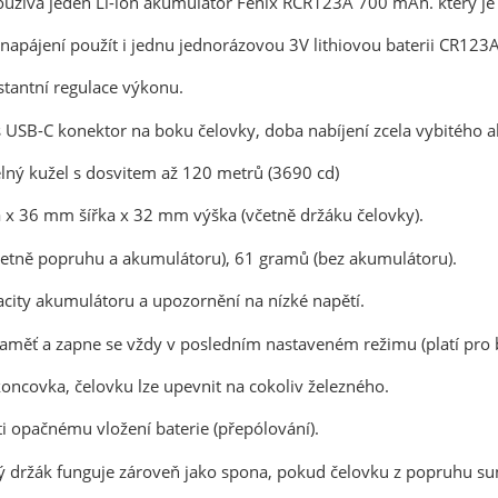
oužívá jeden Li-ion akumulátor Fenix RCR123A 700 mAh. který je 
k napájení použít i jednu jednorázovou 3V lithiovou baterii CR12
stantní regulace výkonu.
s USB-C konektor na boku čelovky, doba nabíjení zcela vybitého a
elný kužel s dosvitem až 120 metrů (3690 cd)
x 36 mm šířka x 32 mm výška (včetně držáku čelovky).
etně popruhu a akumulátoru), 61 gramů (bez akumulátoru).
acity akumulátoru a upozornění na nízké napětí.
aměť a zapne se vždy v posledním nastaveném režimu (platí pro bí
oncovka, čelovku lze upevnit na cokoliv železného.
i opačnému vložení baterie (přepólování).
sou určeny pouze odborné veřejnosti od 18 let a podnikatelům v o
ý držák funguje zároveň jako spona, pokud čelovku z popruhu su
střelivo. Splňujete tyto podmínky?