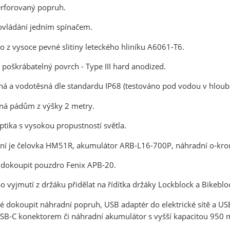
rforovaný popruh.
ANO
NE
vládání jedním spínačem.
o z vysoce pevné slitiny leteckého hliníku A6061-T6.
 poškrábatelný povrch - Type III hard anodized.
á a vodotěsná dle standardu IP68 (testováno pod vodou v hloub
ná pádům z výšky 2 metry.
optika s vysokou propustností světla.
ení je čelovka HM51R, akumulátor ARB-L16-700P, náhradní o-krou
e dokoupit pouzdro Fenix APB-20.
o vyjmutí z držáku přidělat na řídítka držáky Lockblock a Bikeblo
é dokoupit náhradní popruh, USB adaptér do elektrické sítě a U
B-C konektorem či náhradní akumulátor s vyšší kapacitou 950 