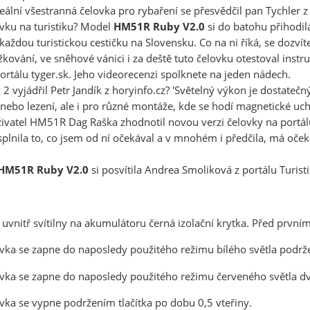
deální všestranná čelovka pro rybaření se přesvědčil pan Tychler
ovku na turistiku? Model
HM51R Ruby V2.0
si do batohu přihodil
každou turistickou cestičku na Slovensku. Co na ni říká, se dozvíte
žkování, ve sněhové vánici i za deště tuto čelovku otestoval instru
ortálu
tyger.sk
. Jeho
videorecenzi
spolknete na jeden nádech.
 2 vyjádřil Petr Jandík z horyinfo.cz? 'Světelný výkon je dostatečný
nebo lezení, ale i pro různé montáže, kde se hodí magnetické uc
ivatel HM51R Dag Raška zhodnotil novou verzi čelovky na portál
splnila to, co jsem od ní očekával a v mnohém i předčila, má oč
 HM51R Ruby V2.0
si posvítila Andrea Smoliková z portálu Turisti
uvnitř svítilny na akumulátoru černá izolační krytka. Před prvním
vka se zapne do naposledy použitého režimu bílého světla podrže
vka se zapne do naposledy použitého režimu červeného světla dvo
vka se vypne podržením tlačítka po dobu 0,5 vteřiny.