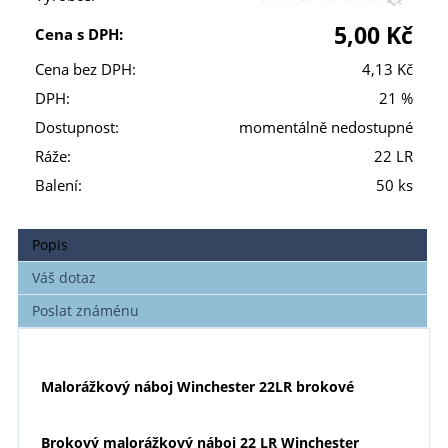
5,00 Kč
Cena s DPH:
Cena bez DPH:
4,13 Kč
DPH:
21 %
Dostupnost:
momentálně nedostupné
Ráže:
22 LR
Balení:
50 ks
Popis
Váš dotaz
Poslat známénu
Malorážkový náboj Winchester 22LR brokové
Brokový malorážkový náboj 22 LR Winchester