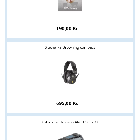
190,00 Kč
Sluchátka Browning compact
Tyto stránky jsou určeny pouze odborné veřejnosti od 18 let a
podnikatelům v oblasti zbraně a střelivo. Splňujete tyto
podmínky?
ANO
NE
695,00 Kč
Kolimátor Holosun ARO EVO RD2