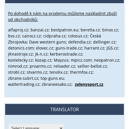
Po dohodě k nám na prodejnu můžeme naskladnit zboží
od obchodníků:
alfaproj.cz;
banzai.cz;
bestpatron.eu;
beretta.cz;
binox.cz;
bvs.cz;
cairocz.cz; cidpraha.cz; colosus.cz; Česká
Zbrojovka; Dave western guns; defendia.cz; dellinger.cz;
detonics.com; elovec.cz; guns-trade.cz; harrant.cz; JGS.cz;
JKnastroje.cz; jk-n.cz; kerberostrade.cz;
kostelecky.cz;
kozap.cz; Mayzus;
mpicz.com; neopatron.cz;
nimrod.cz; proarms.cz; reloader.cz; sellier-bellot.cz;
strobl.cz;
stvarms.cz; tenolix.cz; thermfox.cz;
zbrane.subrt.cz;
top-guns.eu;
waltertrading.cz; zbraneesako.cz;
zelenysport.cz
TRANSLATOR