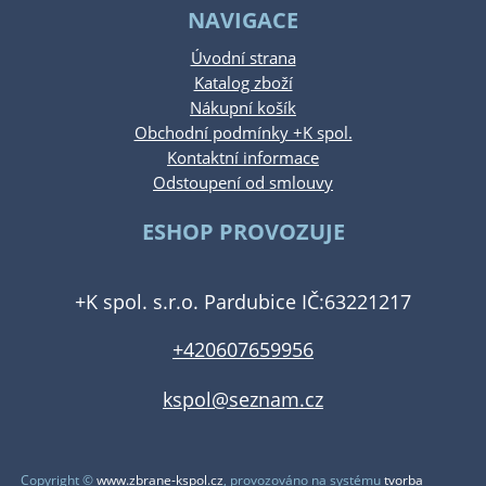
NAVIGACE
Úvodní strana
Katalog zboží
Nákupní košík
Obchodní podmínky +K spol.
Kontaktní informace
Odstoupení od smlouvy
ESHOP PROVOZUJE
+K spol. s.r.o. Pardubice IČ:63221217
+420607659956
kspol@seznam.cz
Copyright ©
www.zbrane-kspol.cz
,
provozováno na systému
tvorba