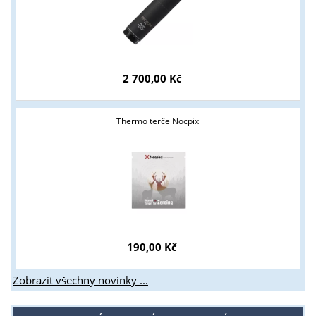
Tyto stránky jsou určeny pouze odborné veřejnosti od 18 let a
podnikatelům v oblasti zbraně a střelivo. Splňujete tyto
podmínky?
2 700,00 Kč
ANO
NE
Thermo terče Nocpix
190,00 Kč
Zobrazit všechny novinky ...