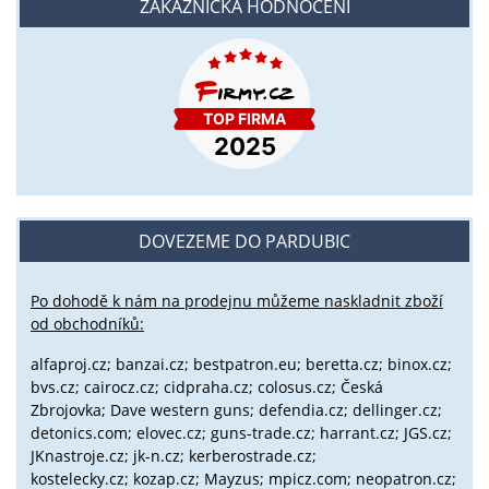
ZÁKAZNICKÁ HODNOCENÍ
DOVEZEME DO PARDUBIC
Po dohodě k nám na prodejnu můžeme naskladnit zboží
od obchodníků:
alfaproj.cz;
banzai.cz;
bestpatron.eu;
beretta.cz;
binox.cz;
bvs.cz;
cairocz.cz; cidpraha.cz; colosus.cz; Česká
Zbrojovka; Dave western guns; defendia.cz; dellinger.cz;
detonics.com; elovec.cz; guns-trade.cz; harrant.cz; JGS.cz;
JKnastroje.cz; jk-n.cz; kerberostrade.cz;
kostelecky.cz;
kozap.cz; Mayzus;
mpicz.com; neopatron.cz;