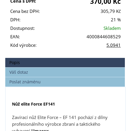
370,00 Kč
Cena s DPH:
Cena bez DPH:
305,79 Kč
DPH:
21 %
Dostupnost:
Skladem
EAN:
4000844608529
Kód výrobce:
5.0941
Popis
Váš dotaz
Poslat známénu
Nůž elite Force EF141
Zavírací nůž Elite Force – EF 141 pochází z dílny
profesionálního výrobce zbraní a taktického
vybavení
Umarex.