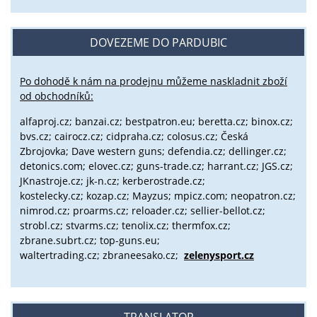
DOVEZEME DO PARDUBIC
Po dohodě k nám na prodejnu můžeme naskladnit zboží
od obchodníků:
alfaproj.cz;
banzai.cz;
bestpatron.eu;
beretta.cz;
binox.cz;
bvs.cz;
cairocz.cz; cidpraha.cz; colosus.cz; Česká
Zbrojovka; Dave western guns; defendia.cz; dellinger.cz;
detonics.com; elovec.cz; guns-trade.cz; harrant.cz; JGS.cz;
JKnastroje.cz; jk-n.cz; kerberostrade.cz;
kostelecky.cz;
kozap.cz; Mayzus;
mpicz.com; neopatron.cz;
nimrod.cz; proarms.cz; reloader.cz; sellier-bellot.cz;
strobl.cz;
stvarms.cz; tenolix.cz; thermfox.cz;
zbrane.subrt.cz;
top-guns.eu;
waltertrading.cz; zbraneesako.cz;
zelenysport.cz
TRANSLATOR