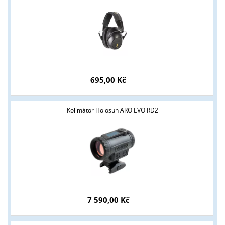
695,00 Kč
Tyto stránky jsou určeny pouze odborné veřejnosti od 18 let a
podnikatelům v oblasti zbraně a střelivo. Splňujete tyto
Kolimátor Holosun ARO EVO RD2
podmínky?
ANO
NE
7 590,00 Kč