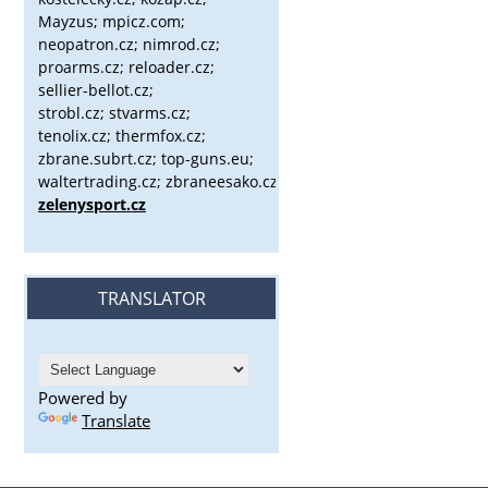
Mayzus;
mpicz.com;
neopatron.cz; nimrod.cz;
proarms.cz; reloader.cz;
sellier-bellot.cz;
strobl.cz;
stvarms.cz;
tenolix.cz; thermfox.cz;
zbrane.subrt.cz;
top-guns.eu;
waltertrading.cz; zbraneesako.cz;
zelenysport.cz
TRANSLATOR
Powered by
Translate