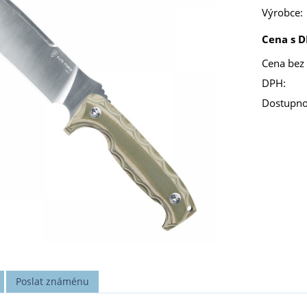
Výrobce:
Cena s D
Cena bez
DPH:
Dostupno
Poslat známénu