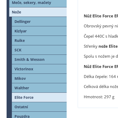
Meče, sekery, mačety
Nože
Nůž Elite Force
E
Dellinger
Obrovský pevný nů
Kizlyar
Čepel 440C s hladk
Ruike
Střenky
nože
Elit
SCK
Spolu s nožem je 
Smith & Wesson
Nůž
Elite Force
E
Victorinox
Délka čepele: 16
Mikov
Celková délka nož
Walther
Hmotnost: 297 g
Elite Force
Ostatní
Pouzdra