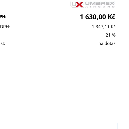
1 630,00 Kč
PH:
 DPH:
1 347,11 Kč
21 %
st:
na dotaz