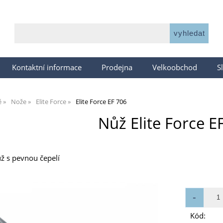
Kontaktní informace
Prodejna
Velkoobchod
S
ě
Nože
Elite Force
Elite Force EF 706
Nůž Elite Force E
ůž s pevnou čepelí
Kód: