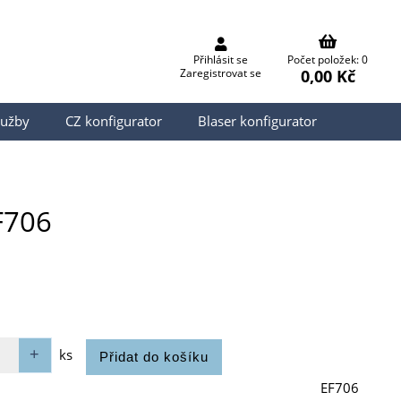
Přihlásit se
Počet položek: 0
0,00 Kč
Zaregistrovat se
lužby
CZ konfigurator
Blaser konfigurator
F706
ks
EF706