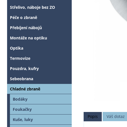
Střelivo, náboje bez ZO
Péče o zbraně
Přebíjení nábojů
Montáže na optiku
Optika
Termovize
Pouzdra, kufry
Sebeobrana
Chladné zbraně
Bodáky
Foukačky
Popis
Váš dotaz
Kuše, luky