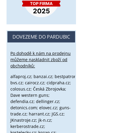
DOVEZEME DO PARDUBIC
Po dohodě k nám na prodejnu
můžeme naskladnit zboží od
obchodníků:
alfaproj.cz;
banzai.cz;
bestpatron.eu;
beretta.cz;
binox.cz;
bvs.cz;
cairocz.cz; cidpraha.cz;
colosus.cz; Česká Zbrojovka;
Dave western guns;
defendia.cz; dellinger.cz;
detonics.com; elovec.cz; guns-
trade.cz; harrant.cz; JGS.cz;
JKnastroje.cz; jk-n.cz;
kerberostrade.cz;
kostelecky.cz;
kozap.cz;