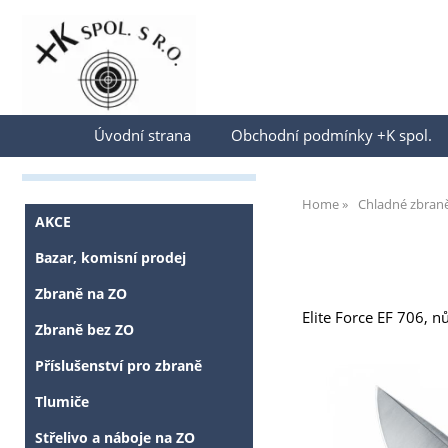
Přihlásit se
Úvodní strana
Obchodní podmínky +K spol.
Home
Chladné zbran
AKCE
Bazar, komisní prodej
Zbraně na ZO
Elite Force EF 706, n
Zbraně bez ZO
Příslušenství pro zbraně
Tlumiče
Střelivo a náboje na ZO