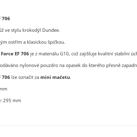
F 706
ž ve stylu krokodýl Dundee.
ým ostřím a klasickou špičkou.
e Force
EF 706
je z materiálu G10, což zajišťuje kvalitní stabilní ú
dodáváno nylonové pouzdro na opasek do kterého přesně zapadn
F 706
lze označit za
mini mačetu
.
4 mm
e: 295 mm