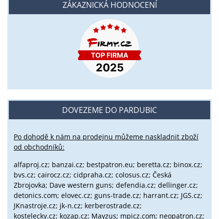
ZÁKAZNICKÁ HODNOCENÍ
DOVEZEME DO PARDUBIC
Po dohodě k nám na prodejnu můžeme naskladnit zboží
od obchodníků:
alfaproj.cz;
banzai.cz;
bestpatron.eu;
beretta.cz;
binox.cz;
bvs.cz;
cairocz.cz; cidpraha.cz; colosus.cz; Česká
Zbrojovka; Dave western guns; defendia.cz; dellinger.cz;
detonics.com; elovec.cz; guns-trade.cz; harrant.cz; JGS.cz;
JKnastroje.cz; jk-n.cz; kerberostrade.cz;
kostelecky.cz;
kozap.cz; Mayzus;
mpicz.com; neopatron.cz;