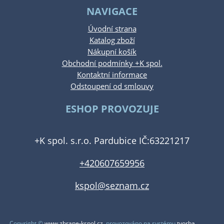
NAVIGACE
Úvodní strana
Katalog zboží
Nákupní košík
Obchodní podmínky +K spol.
Kontaktní informace
Odstoupení od smlouvy
ESHOP PROVOZUJE
+K spol. s.r.o. Pardubice IČ:63221217
+420607659956
kspol@seznam.cz
Copyright ©
www.zbrane-kspol.cz
,
provozováno na systému
tvorba