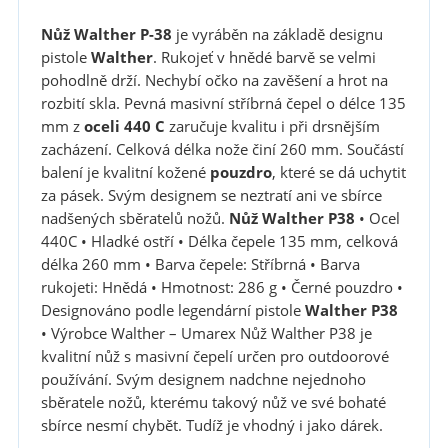
Nůž Walther P-38
je vyráběn na základě designu
pistole
Walther
. Rukojeť v hnědé barvě se velmi
pohodlně drží. Nechybí očko na zavěšení a hrot na
rozbití skla. Pevná masivní stříbrná čepel o délce 135
mm z
oceli 440 C
zaručuje kvalitu i při drsnějším
zacházení. Celková délka nože činí 260 mm. Součástí
balení je kvalitní kožené
pouzdro
, které se dá uchytit
za pásek. Svým designem se neztratí ani ve sbírce
nadšených sběratelů nožů.
Nůž Walther P38
• Ocel
440C • Hladké ostří • Délka čepele 135 mm, celková
délka 260 mm • Barva čepele: Stříbrná • Barva
rukojeti: Hnědá • Hmotnost: 286 g • Černé pouzdro •
Designováno podle legendární pistole
Walther P38
• Výrobce Walther – Umarex Nůž Walther P38 je
kvalitní nůž s masivní čepelí určen pro outdoorové
používání. Svým designem nadchne nejednoho
sběratele nožů, kterému takový nůž ve své bohaté
sbírce nesmí chybět. Tudíž je vhodný i jako dárek.