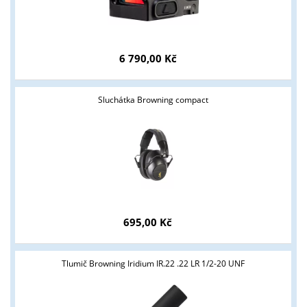
6 790,00 Kč
Sluchátka Browning compact
Tyto stránky jsou určeny pouze odborné veřejnosti od 18 let a
podnikatelům v oblasti zbraně a střelivo. Splňujete tyto
podmínky?
695,00 Kč
ANO
NE
Tlumič Browning Iridium IR.22 .22 LR 1/2-20 UNF