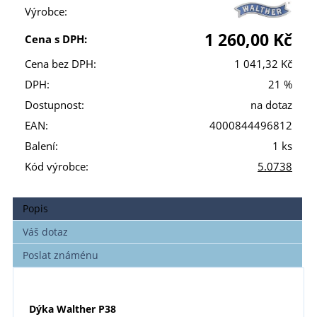
Výrobce:
1 260,00 Kč
Cena s DPH:
Cena bez DPH:
1 041,32 Kč
DPH:
21 %
Dostupnost:
na dotaz
EAN:
4000844496812
Balení:
1 ks
Kód výrobce:
5.0738
Popis
Váš dotaz
Poslat známénu
Dýka Walther P38