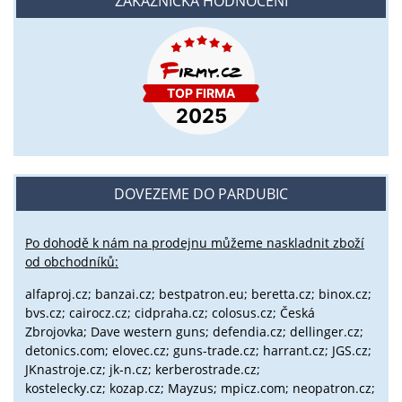
ZÁKAZNICKÁ HODNOCENÍ
DOVEZEME DO PARDUBIC
Po dohodě k nám na prodejnu můžeme naskladnit zboží
od obchodníků:
alfaproj.cz;
banzai.cz;
bestpatron.eu;
beretta.cz;
binox.cz;
bvs.cz;
cairocz.cz; cidpraha.cz; colosus.cz; Česká
Zbrojovka; Dave western guns; defendia.cz; dellinger.cz;
detonics.com; elovec.cz; guns-trade.cz; harrant.cz; JGS.cz;
JKnastroje.cz; jk-n.cz; kerberostrade.cz;
kostelecky.cz;
kozap.cz; Mayzus;
mpicz.com; neopatron.cz;