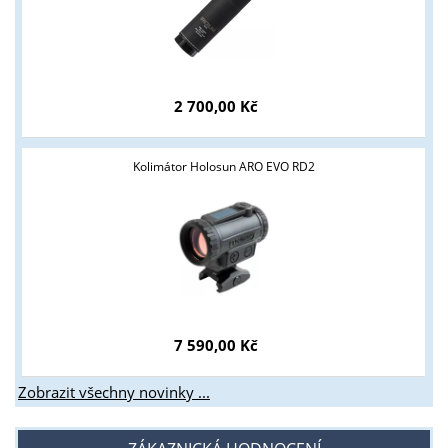
Tyto stránky jsou určeny pouze odborné veřejnosti od 18 let a
podnikatelům v oblasti zbraně a střelivo. Splňujete tyto
podmínky?
2 700,00 Kč
ANO
NE
Kolimátor Holosun ARO EVO RD2
7 590,00 Kč
Zobrazit všechny novinky ...