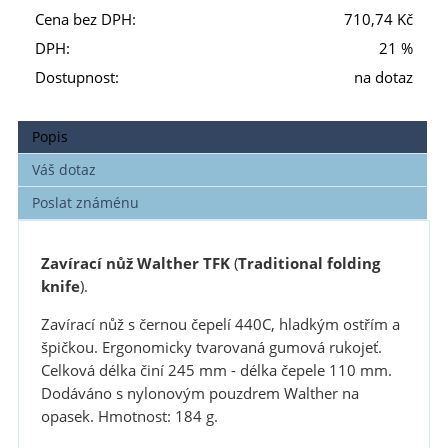
Cena bez DPH:
710,74 Kč
DPH:
21 %
Dostupnost:
na dotaz
Popis
Váš dotaz
Poslat známénu
Zavírací nůž Walther TFK
(
Traditional folding
knife
).
Zavírací nůž s černou čepelí 440C, hladkým ostřím a
špičkou. Ergonomicky tvarovaná gumová rukojeť.
Celková délka činí 245 mm - délka čepele 110 mm.
Dodáváno s nylonovým pouzdrem Walther na
opasek. Hmotnost: 184 g.