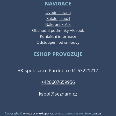
NAVIGACE
Úvodní strana
Katalog zboží
Nákupní košík
Obchodní podmínky +K spol.
Kontaktní informace
Odstoupení od smlouvy
ESHOP PROVOZUJE
+K spol. s.r.o. Pardubice IČ:63221217
+420607659956
kspol@seznam.cz
Copyright ©
www.zbrane-kspol.cz
,
provozováno na systému
tvorba