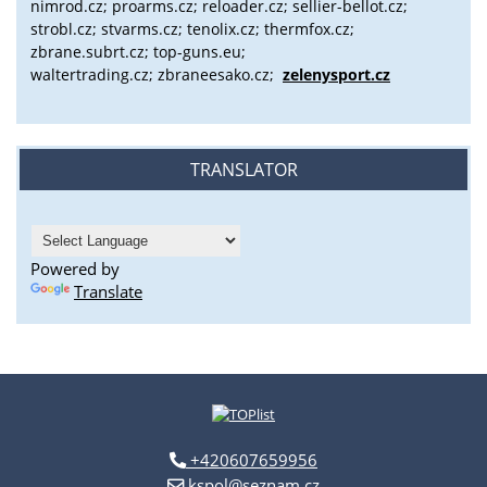
nimrod.cz; proarms.cz; reloader.cz; sellier-bellot.cz;
strobl.cz;
stvarms.cz; tenolix.cz; thermfox.cz;
zbrane.subrt.cz;
top-guns.eu;
waltertrading.cz; zbraneesako.cz;
zelenysport.cz
TRANSLATOR
Powered by
Translate
+420607659956
kspol@seznam.cz