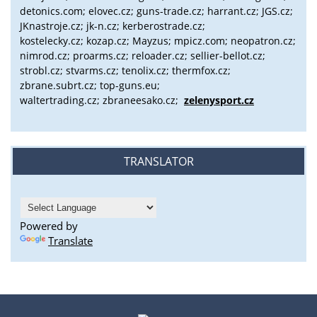
detonics.com; elovec.cz; guns-trade.cz; harrant.cz; JGS.cz;
JKnastroje.cz; jk-n.cz; kerberostrade.cz;
kostelecky.cz;
kozap.cz; Mayzus;
mpicz.com; neopatron.cz;
nimrod.cz; proarms.cz; reloader.cz; sellier-bellot.cz;
strobl.cz;
stvarms.cz; tenolix.cz; thermfox.cz;
zbrane.subrt.cz;
top-guns.eu;
waltertrading.cz; zbraneesako.cz;
zelenysport.cz
TRANSLATOR
Powered by
Translate