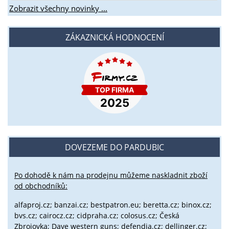
Zobrazit všechny novinky ...
ZÁKAZNICKÁ HODNOCENÍ
DOVEZEME DO PARDUBIC
Po dohodě k nám na prodejnu můžeme naskladnit zboží
od obchodníků:
alfaproj.cz;
banzai.cz;
bestpatron.eu;
beretta.cz;
binox.cz;
bvs.cz;
cairocz.cz; cidpraha.cz; colosus.cz; Česká
Zbrojovka; Dave western guns; defendia.cz; dellinger.cz;