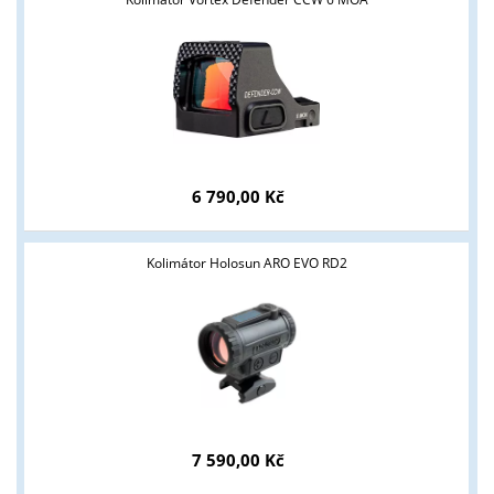
Tyto stránky jsou určeny pouze odborné veřejnosti od 18 let a
podnikatelům v oblasti zbraně a střelivo. Splňujete tyto
podmínky?
ANO
NE
6 790,00 Kč
Kolimátor Holosun ARO EVO RD2
7 590,00 Kč