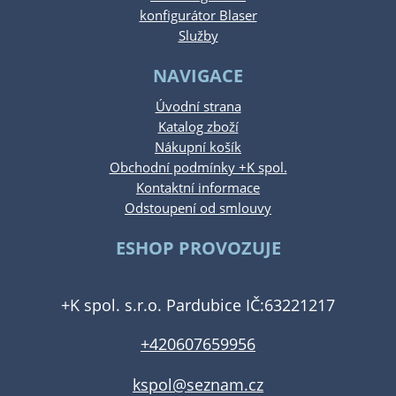
konfigurátor Blaser
Služby
NAVIGACE
Úvodní strana
Katalog zboží
Nákupní košík
Obchodní podmínky +K spol.
Kontaktní informace
Odstoupení od smlouvy
ESHOP PROVOZUJE
+K spol. s.r.o. Pardubice IČ:63221217
+420607659956
kspol@seznam.cz