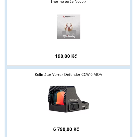
Thermo terče Nocpix
190,00 Kč
Tyto stránky jsou určeny pouze odborné veřejnosti od 18 let a
podnikatelům v oblasti zbraně a střelivo. Splňujete tyto
podmínky?
Kolimátor Vortex Defender CCW 6 MOA
ANO
NE
6 790,00 Kč