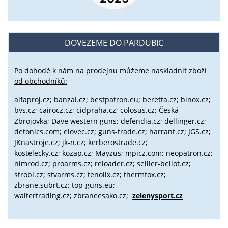
DOVEZEME DO PARDUBIC
Po dohodě k nám na prodejnu můžeme naskladnit zboží
od obchodníků:
alfaproj.cz;
banzai.cz;
bestpatron.eu;
beretta.cz;
binox.cz;
bvs.cz;
cairocz.cz; cidpraha.cz; colosus.cz; Česká
Zbrojovka; Dave western guns; defendia.cz; dellinger.cz;
detonics.com; elovec.cz; guns-trade.cz; harrant.cz; JGS.cz;
JKnastroje.cz; jk-n.cz; kerberostrade.cz;
kostelecky.cz;
kozap.cz; Mayzus;
mpicz.com; neopatron.cz;
nimrod.cz; proarms.cz; reloader.cz; sellier-bellot.cz;
strobl.cz;
stvarms.cz; tenolix.cz; thermfox.cz;
zbrane.subrt.cz;
top-guns.eu;
waltertrading.cz; zbraneesako.cz;
zelenysport.cz