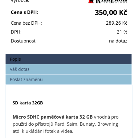
Výrobce:
350,00 Kč
Cena s DPH:
Cena bez DPH:
289,26 Kč
DPH:
21 %
Dostupnost:
na dotaz
Popis
Váš dotaz
Poslat známénu
SD karta 32GB
Micro SDHC paměťová karta 32 GB
vhodná pro
použítí do přístrojů Pard, Saim, Bunaty, Browning
atd. k ukládáni fotek a videa.