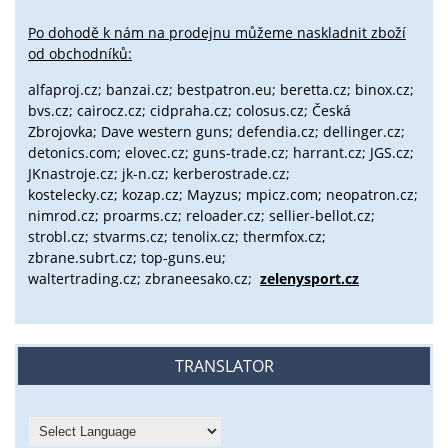
Po dohodě k nám na prodejnu můžeme naskladnit zboží
od obchodníků:
alfaproj.cz;
banzai.cz;
bestpatron.eu;
beretta.cz;
binox.cz;
bvs.cz;
cairocz.cz; cidpraha.cz; colosus.cz; Česká
Zbrojovka; Dave western guns; defendia.cz; dellinger.cz;
detonics.com; elovec.cz; guns-trade.cz; harrant.cz; JGS.cz;
JKnastroje.cz; jk-n.cz; kerberostrade.cz;
kostelecky.cz;
kozap.cz; Mayzus;
mpicz.com; neopatron.cz;
nimrod.cz; proarms.cz; reloader.cz; sellier-bellot.cz;
strobl.cz;
stvarms.cz; tenolix.cz; thermfox.cz;
zbrane.subrt.cz;
top-guns.eu;
waltertrading.cz; zbraneesako.cz;
zelenysport.cz
TRANSLATOR