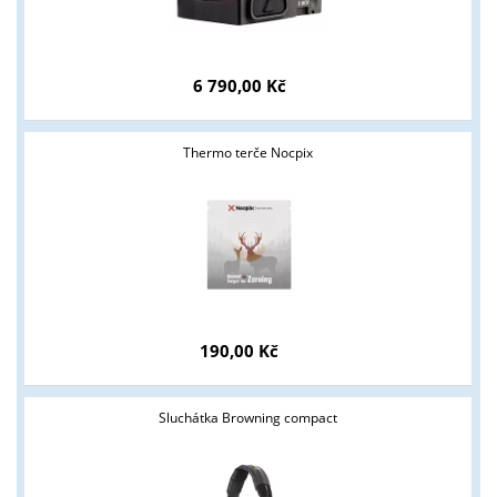
6 790,00 Kč
Thermo terče Nocpix
Tyto stránky jsou určeny pouze odborné veřejnosti od 18 let a
podnikatelům v oblasti zbraně a střelivo. Splňujete tyto
podmínky?
ANO
NE
190,00 Kč
Sluchátka Browning compact