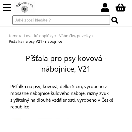
Home
Lovecké doplňky
Vábničky, povelky
Píšťalka na psy V21 - nábojnice
Píšťala pro psy kovová -
nábojnice, V21
Píšťalka na psy, kovová, délka 5 cm, vyrobeno z
mosazné nábojnice kulového náboje, rázný zvuk
slyšitelný na dlouhé vzdálenosti, vyrobeno v České
republice