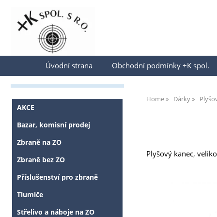
Přihlásit se
Úvodní strana
Obchodní podmínky +K spol.
Home
Dárky
Plyšov
AKCE
Bazar, komisní prodej
Zbraně na ZO
Plyšový kanec, velik
Zbraně bez ZO
Příslušenství pro zbraně
Tlumiče
Střelivo a náboje na ZO