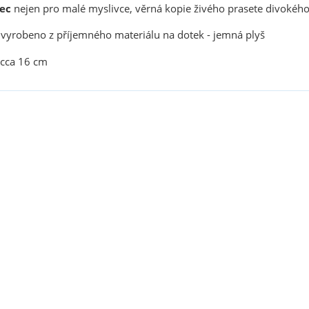
ec
nejen pro malé myslivce, věrná kopie živého prasete divokéh
 vyrobeno z příjemného materiálu na dotek - jemná plyš
 cca 16 cm