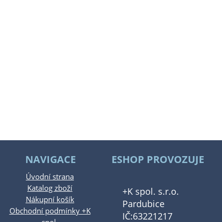
NAVIGACE
ESHOP PROVOZUJE
Úvodní strana
Katalog zboží
+K spol. s.r.o.
Nákupní košík
Pardubice
Obchodní podmínky +K
IČ:63221217