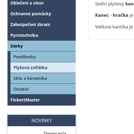
Oblečení a obuv
Sedící plyšový
kan
Ochranné pomůcky
Kanec
-
hračka
je
Zabezpečení zbraní
Velikost kančíka je
Pyrotechnika
Dárky
Peněženky
Plyšová zvířátka
Sklo a keramika
Ostatní
FlobertMaster
NOVINKY
Thermo terče