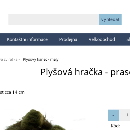
Kontaktní informace
Prodejna
Velkoobchod
S
á zvířátka
Plyšový kanec - malý
Plyšová hračka - pras
ost cca 14 cm
Kód: