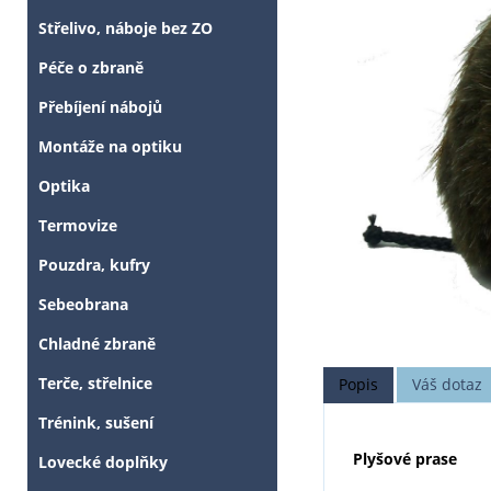
Střelivo, náboje bez ZO
Péče o zbraně
Přebíjení nábojů
Montáže na optiku
Optika
Termovize
Pouzdra, kufry
Sebeobrana
Chladné zbraně
Terče, střelnice
Popis
Váš dotaz
Trénink, sušení
Plyšové prase
Lovecké doplňky