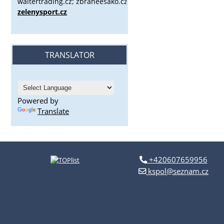
waltertrading.cz; zbraneesako.cz;
zelenysport.cz
TRANSLATOR
Powered by
Translate
+420607659956
kspol@seznam.cz