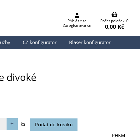
Přihlásit se
Počet položek: 0
0,00 Kč
Zaregistrovat se
lužby
CZ konfigurator
Blaser konfigurator
e divoké
ks
PHKM