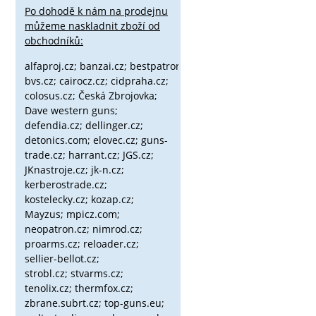
Po dohodě k nám na prodejnu
můžeme naskladnit zboží od
obchodníků:
alfaproj.cz;
banzai.cz;
bestpatron.eu;
beretta.cz;
binox.cz;
bvs.cz;
cairocz.cz; cidpraha.cz;
colosus.cz; Česká Zbrojovka;
Dave western guns;
defendia.cz; dellinger.cz;
detonics.com; elovec.cz; guns-
trade.cz; harrant.cz; JGS.cz;
JKnastroje.cz; jk-n.cz;
kerberostrade.cz;
kostelecky.cz;
kozap.cz;
Mayzus;
mpicz.com;
neopatron.cz; nimrod.cz;
proarms.cz; reloader.cz;
sellier-bellot.cz;
strobl.cz;
stvarms.cz;
tenolix.cz; thermfox.cz;
zbrane.subrt.cz;
top-guns.eu;