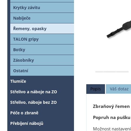
Krytky závitu
Nabíječe
Řemeny, opasky
TALON gripy
Botky
Zásobníky
Ostatní
Tlumiče
Popis
Váš dotaz
Střelivo a náboje na ZO
Střelivo, náboje bez ZO
Zbraňový řemen
Péče o zbraně
Popruh na pušku
Přebíjení nábojů
Možnost nastavení