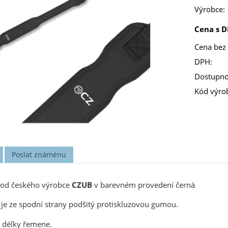
Výrobce:
Cena s D
Cena bez
DPH:
Dostupno
Kód výro
Poslat známénu
od českého výrobce
CZUB
v barevném provedení černá
je ze spodní strany podšitý protiskluzovou gumou.
 délky řemene.