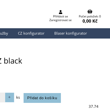
Přihlásit se
Počet položek: 0
0,00 Kč
Zaregistrovat se
lužby
CZ konfigurator
Blaser konfigurator
 black
ks
37.74