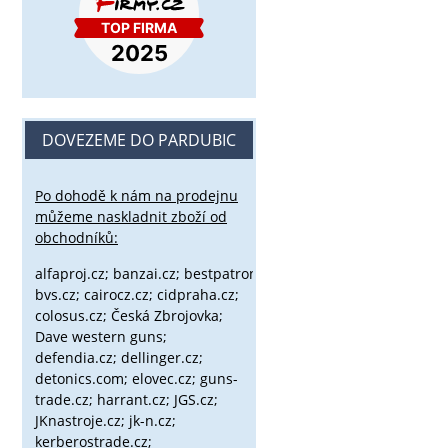
DOVEZEME DO PARDUBIC
Po dohodě k nám na prodejnu
můžeme naskladnit zboží od
obchodníků:
alfaproj.cz;
banzai.cz;
bestpatron.eu;
beretta.cz;
binox.cz;
bvs.cz;
cairocz.cz; cidpraha.cz;
colosus.cz; Česká Zbrojovka;
Dave western guns;
defendia.cz; dellinger.cz;
detonics.com; elovec.cz; guns-
trade.cz; harrant.cz; JGS.cz;
JKnastroje.cz; jk-n.cz;
kerberostrade.cz;