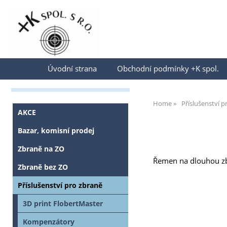
Přihlásit se
Úvodní strana
Obchodní podmínky +K spol.
Home
Příslušenství p
AKCE
Bazar, komisní prodej
Zbraně na ZO
Řemen na dlouhou z
Zbraně bez ZO
Příslušenství pro zbraně
3D print FlobertMaster
Kompenzátory