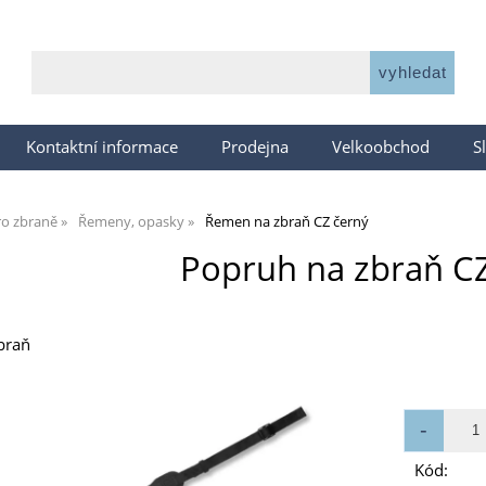
Kontaktní informace
Prodejna
Velkoobchod
S
ro zbraně
Řemeny, opasky
Řemen na zbraň CZ černý
Popruh na zbraň CZ
braň
Kód: