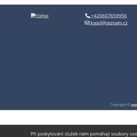
+420607659956
kspol@seznam.cz
Copyright ©
www
Při poskytování služeb nám pomáhají soubory coo