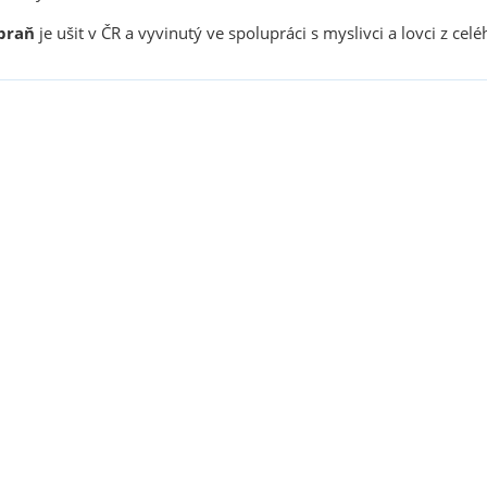
braň
je ušit v ČR a vyvinutý ve spolupráci s myslivci a lovci z celé