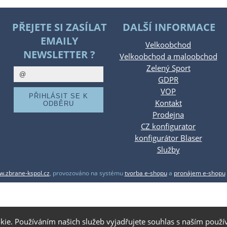
PŘEJETE SI ZASÍLAT
DALŠÍ INFORMACE
EMAILY
Velkoobchod
NEWSLETTER ?
Velkoobchod a maloobchod
Zelený Sport
GDPR
VOP
Kontakt
Prodejna
CZ konfigurator
konfigurátor Blaser
Služby
.zbrane-kspol.cz
,
provozováno na systému
tvorba e-shopu
a
pronájem e-shopu
kie. Používáním našich služeb vyjadřujete souhlas s naším pou