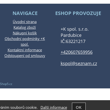
NAVIGACE
ESHOP PROVOZUJE
Úvodní strana
Katalog zboží
+K spol. s.r.o.
Nákupní košík
Pardubice
Obchodní podmínky +K
IČ:63221217
spol.
Kontaktní informace
+420607659956
Odstoupení od smlouvy
kspol@seznam.cz
Shop5.cz
žíváním souborů cookie.
Další informace