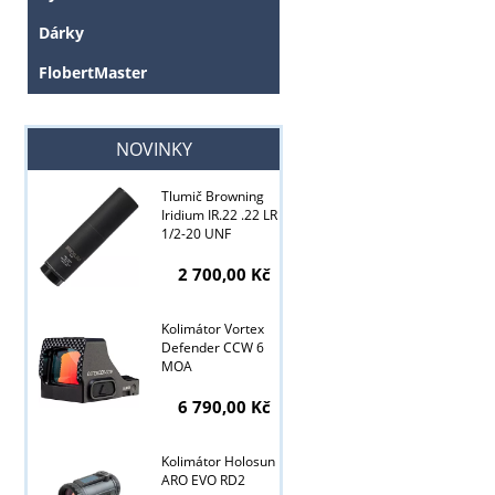
Dárky
FlobertMaster
NOVINKY
Tlumič Browning
Iridium IR.22 .22 LR
1/2-20 UNF
2 700,00 Kč
Kolimátor Vortex
Defender CCW 6
MOA
6 790,00 Kč
Kolimátor Holosun
Tyto stránky j
ARO EVO RD2