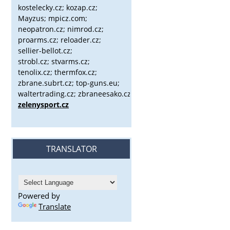
kostelecky.cz;
kozap.cz;
Mayzus;
mpicz.com;
neopatron.cz; nimrod.cz;
proarms.cz; reloader.cz;
sellier-bellot.cz;
strobl.cz;
stvarms.cz;
tenolix.cz; thermfox.cz;
zbrane.subrt.cz;
top-guns.eu;
waltertrading.cz; zbraneesako.cz;
zelenysport.cz
TRANSLATOR
Powered by
Translate