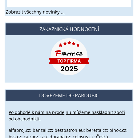
Zobrazit všechny novinky ...
ZÁKAZNICKÁ HODNOCENÍ
DOVEZEME DO PARDUBIC
Po dohodě k nám na prodejnu můžeme naskladnit zboží
od obchodníků:
alfaproj.cz;
banzai.cz;
bestpatron.eu;
beretta.cz;
binox.cz;
bvs.cz;
cairocz.cz; cidpraha.cz; colosus.cz; Česká