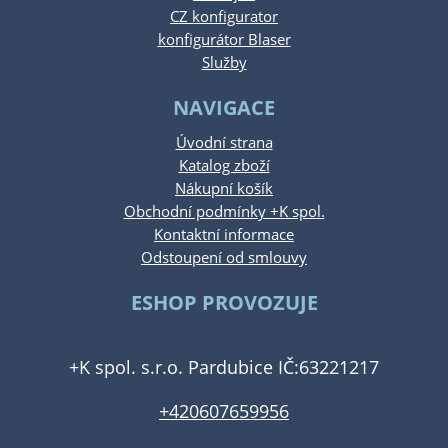
CZ konfigurator
konfigurátor Blaser
Služby
NAVIGACE
Úvodní strana
Katalog zboží
Nákupní košík
Obchodní podmínky +K spol.
Kontaktní informace
Odstoupení od smlouvy
ESHOP PROVOZUJE
+K spol. s.r.o. Pardubice IČ:63221217
+420607659956