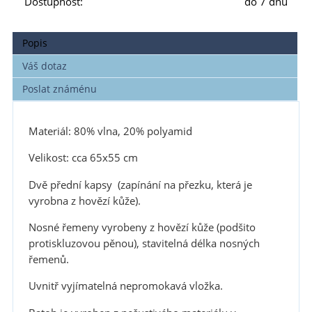
Dostupnost:
do 7 dnů
Popis
Váš dotaz
Poslat známénu
Materiál: 80% vlna, 20% polyamid
Velikost: cca 65x55 cm
Dvě přední kapsy (zapínání na přezku, která je
vyrobna z hovězí kůže).
Nosné řemeny vyrobeny z hovězí kůže (podšito
protiskluzovou pěnou), stavitelná délka nosných
řemenů.
Uvnitř vyjímatelná nepromokavá vložka.