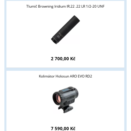
Tlumič Browning Iridium IR.22 .22 LR 1/2-20 UNF
Tyto stránky jsou určeny pouze odborné veřejnosti od 18 let a
podnikatelům v oblasti zbraně a střelivo. Splňujete tyto
podmínky?
ANO
NE
2 700,00 Kč
Kolimátor Holosun ARO EVO RD2
7 590,00 Kč