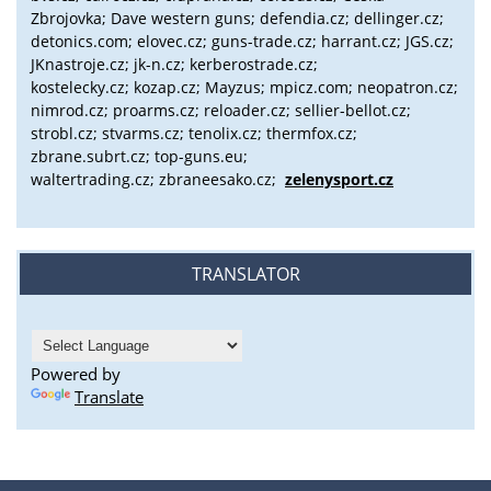
Zbrojovka; Dave western guns; defendia.cz; dellinger.cz;
detonics.com; elovec.cz; guns-trade.cz; harrant.cz; JGS.cz;
JKnastroje.cz; jk-n.cz; kerberostrade.cz;
kostelecky.cz;
kozap.cz; Mayzus;
mpicz.com; neopatron.cz;
nimrod.cz; proarms.cz; reloader.cz; sellier-bellot.cz;
strobl.cz;
stvarms.cz; tenolix.cz; thermfox.cz;
zbrane.subrt.cz;
top-guns.eu;
waltertrading.cz; zbraneesako.cz;
zelenysport.cz
TRANSLATOR
Powered by
Translate