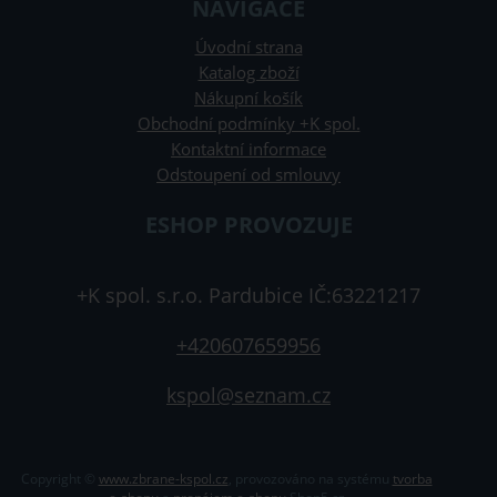
NAVIGACE
Úvodní strana
Katalog zboží
Nákupní košík
Obchodní podmínky +K spol.
Kontaktní informace
Odstoupení od smlouvy
ESHOP PROVOZUJE
+K spol. s.r.o. Pardubice IČ:63221217
+420607659956
kspol@seznam.cz
Copyright ©
www.zbrane-kspol.cz
,
provozováno na systému
tvorba