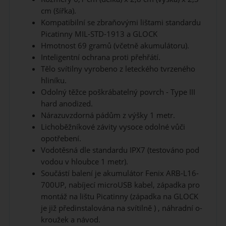
cm (šířka).
Kompatibilní se zbraňovými lištami standardu
Picatinny MIL-STD-1913 a GLOCK
Hmotnost 69 gramů (včetně akumulátoru).
Inteligentní ochrana proti přehřátí.
Tělo svítilny vyrobeno z leteckého tvrzeného
hliníku.
Odolný těžce poškrábatelný povrch - Type III
hard anodized.
Nárazuvzdorná pádům z výšky 1 metr.
Lichoběžníkové závity vysoce odolné vůči
opotřebení.
Vodotěsná dle standardu IPX7 (testováno pod
vodou v hloubce 1 metr).
Součástí balení je akumulátor Fenix ARB-L16-
700UP, nabíjecí microUSB kabel, západka pro
montáž na lištu Picatinny (západka na GLOCK
je již předinstalována na svítilně ) , náhradní o-
kroužek a návod.