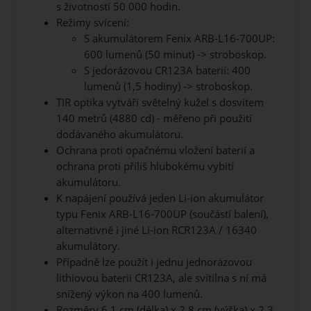
s životností 50 000 hodin.
Režimy svícení:
S akumulátorem Fenix ARB-L16-700UP:
600 lumenů (50 minut) -> stroboskop.
S jedorázovou CR123A baterií: 400
lumenů (1,5 hodiny) -> stroboskop.
TIR optika vytváří světelný kužel s dosvitem
140 metrů (4880 cd) - měřeno při použití
dodávaného akumulátoru.
Ochrana proti opačnému vložení baterií a
ochrana proti příliš hlubokému vybití
akumulátoru.
K napájení používá jeden Li-ion akumulátor
typu Fenix ARB-L16-700UP (součástí balení),
alternativně i jiné Li-ion RCR123A / 16340
akumulátory.
Případně lze použít i jednu jednorázovou
lithiovou baterii CR123A, ale svítilna s ní má
snížený výkon na 400 lumenů.
Rozměry 6,1 cm (délka) x 2,8 cm (výška) x 2,3