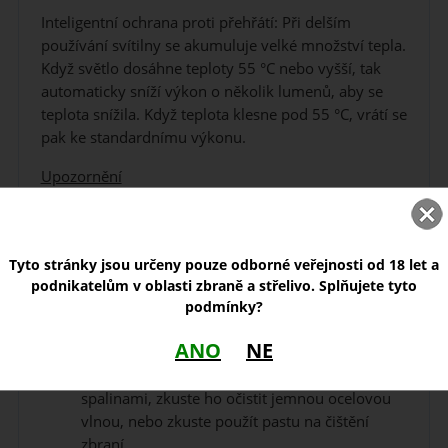
Inteligentní ochrana proti přehřátí: Při delším
používání svítilny se akumuluje velké množství tepla.
Když světlo dosáhne teploty 55 °C nebo vyšší, tak
automaticky sníží výkon o několik lumenů, aby se
teplota snížila. Když teplota klesne pod 55 °C, vrátí se
pak ke standardnímu výkonu.
Upozornění
Nerozebírejte sami zapečetěné části v hlavě
svítilny, poruší se tím záruka a může dojít
k poškození.
Tyto stránky jsou určeny pouze odborné veřejnosti od 18 let a
Fenix doporučuje používat pouze kvalitní
podnikatelům v oblasti zbraně a střelivo. Splňujete tyto
baterie.
podmínky?
Pokud světlo nebudete delší dobu používat,
ANO
NE
vyjměte baterii.
Pokud je sklo svítilny po střelbě znečištěno
spalinami, zkuste ho očistit jemnou ocelovou
vlnou, nebo zkuste použít pastu na čištění
zbraní.