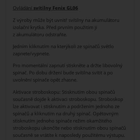
Ovládání
svítilny Fenix GL06
Z výroby může být uvnitř svítilny na akumulátoru
izolační krytka. Před prvním použitím ji
z akumulátoru odstraňte.
Jedním kliknutím na kterýkoli ze spínačů světlo
zapnete/vypnete.
Pro momentální zapnutí stiskněte a držte libovolný
spínač. Po dobu držení bude svítilna svítit a po
uvolnění spínače opět zhasne.
Aktivace stroboskopu: Stisknutím obou spínačů
současně dojde k aktivaci stroboskopu. Stroboskop
lze aktivovat i stisknutím a podržením jednoho ze
spínačů a kliknutím na druhý spínač. Opětovným
stisknutím jednoho spínače režim okamžitého
stroboskopu ukončíte nebo stisknutím obou spínačů
současně se vrátíte k naposledy použitému výstupu.