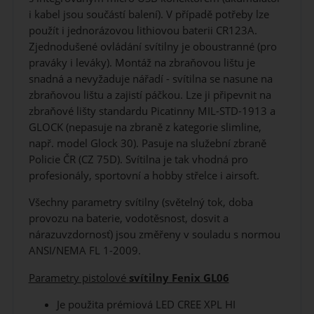
i kabel jsou součástí balení). V případě potřeby lze
použít i jednorázovou lithiovou baterii CR123A.
Zjednodušené ovládání svítilny je oboustranné (pro
praváky i leváky). Montáž na zbraňovou lištu je
snadná a nevyžaduje nářadí - svítilna se nasune na
zbraňovou lištu a zajistí páčkou. Lze ji připevnit na
zbraňové lišty standardu Picatinny MIL-STD-1913 a
GLOCK (nepasuje na zbraně z kategorie slimline,
např. model Glock 30). Pasuje na služební zbraně
Policie ČR (CZ 75D). Svítilna je tak vhodná pro
profesionály, sportovní a hobby střelce i airsoft.
Všechny parametry svítilny (světelný tok, doba
provozu na baterie, vodotěsnost, dosvit a
nárazuvzdornosť) jsou změřeny v souladu s normou
ANSI/NEMA FL 1-2009.
Parametry pistolové
svítilny Fenix GL06
Je použita prémiová LED CREE XPL HI