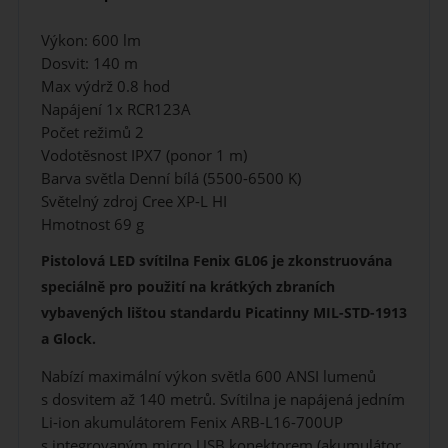
Výkon: 600 lm
Dosvit: 140 m
Max výdrž 0.8 hod
Napájení 1x RCR123A
Počet režimů 2
Vodotěsnost IPX7 (ponor 1 m)
Barva světla Denní bílá (5500-6500 K)
Světelný zdroj Cree XP-L HI
Hmotnost 69 g
Pistolová LED svítilna Fenix GL06 je zkonstruována
speciálně pro použití na krátkých zbraních
vybavených lištou standardu Picatinny MIL-STD-1913
a Glock.
Nabízí maximální výkon světla 600 ANSI lumenů
s dosvitem až 140 metrů. Svítilna je napájená jedním
Li-ion akumulátorem Fenix ARB-L16-700UP
s integrovaným micro USB konektorem (akumulátor