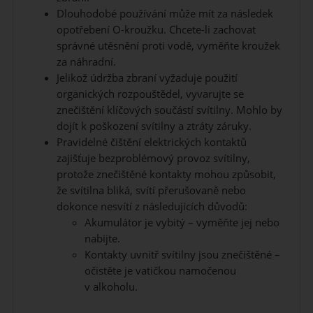
Dlouhodobé používání může mít za následek
opotřebení O-kroužku. Chcete-li zachovat
správné utěsnění proti vodě, vyměňte kroužek
za náhradní.
Jelikož údržba zbraní vyžaduje použití
organických rozpouštědel, vyvarujte se
znečištění klíčových součástí svítilny. Mohlo by
dojít k poškození svítilny a ztráty záruky.
Pravidelné čištění elektrických kontaktů
zajišťuje bezproblémový provoz svítilny,
protože znečištěné kontakty mohou způsobit,
že svítilna bliká, svítí přerušovaně nebo
dokonce nesvítí z následujících důvodů:
Akumulátor je vybitý – vyměňte jej nebo
nabijte.
Kontakty uvnitř svítilny jsou znečištěné –
očistěte je vatičkou namočenou
v alkoholu.