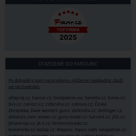
DOVEZEME DO PARDUBIC
Po dohodě k nám na prodejnu můžeme naskladnit zboží
od obchodníků:
alfaproj.cz;
banzai.cz;
bestpatron.eu;
beretta.cz;
binox.cz;
bvs.cz;
cairocz.cz; cidpraha.cz; colosus.cz; Česká
Zbrojovka; Dave western guns; defendia.cz; dellinger.cz;
detonics.com; elovec.cz; guns-trade.cz; harrant.cz; JGS.cz;
JKnastroje.cz; jk-n.cz; kerberostrade.cz;
kostelecky.cz;
kozap.cz; Mayzus;
mpicz.com; neopatron.cz;
nimrod.cz; proarms.cz; reloader.cz; sellier-bellot.cz;