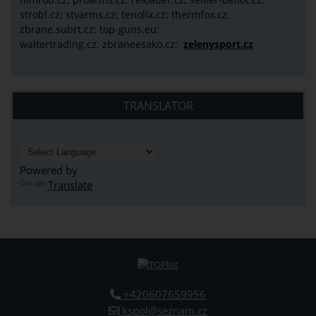
strobl.cz;
stvarms.cz; tenolix.cz; thermfox.cz;
zbrane.subrt.cz;
top-guns.eu;
waltertrading.cz; zbraneesako.cz;
zelenysport.cz
TRANSLATOR
Powered by
Translate
+420607659956
kspol@seznam.cz