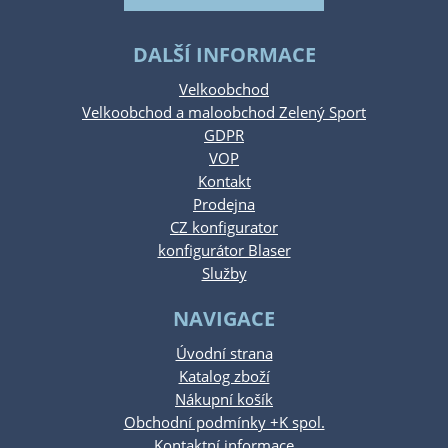
DALŠÍ INFORMACE
Velkoobchod
Velkoobchod a maloobchod Zelený Sport
GDPR
VOP
Kontakt
Prodejna
CZ konfigurator
konfigurátor Blaser
Služby
NAVIGACE
Úvodní strana
Katalog zboží
Nákupní košík
Obchodní podmínky +K spol.
Kontaktní informace