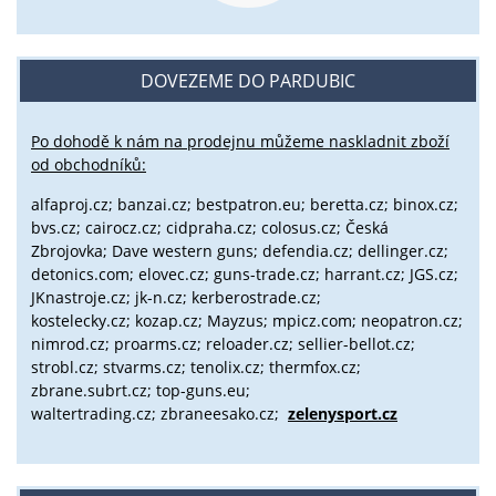
DOVEZEME DO PARDUBIC
Po dohodě k nám na prodejnu můžeme naskladnit zboží
od obchodníků:
alfaproj.cz;
banzai.cz;
bestpatron.eu;
beretta.cz;
binox.cz;
bvs.cz;
cairocz.cz; cidpraha.cz; colosus.cz; Česká
Zbrojovka; Dave western guns; defendia.cz; dellinger.cz;
detonics.com; elovec.cz; guns-trade.cz; harrant.cz; JGS.cz;
JKnastroje.cz; jk-n.cz; kerberostrade.cz;
kostelecky.cz;
kozap.cz; Mayzus;
mpicz.com; neopatron.cz;
nimrod.cz; proarms.cz; reloader.cz; sellier-bellot.cz;
strobl.cz;
stvarms.cz; tenolix.cz; thermfox.cz;
zbrane.subrt.cz;
top-guns.eu;
waltertrading.cz; zbraneesako.cz;
zelenysport.cz