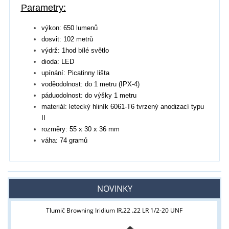
Parametry:
výkon: 650 lumenů
dosvit: 102 metrů
výdrž: 1hod bílé světlo
dioda: LED
upínání: Picatinny lišta
voděodolnost: do 1 metru (IPX-4)
páduodolnost: do výšky 1 metru
materiál: letecký hliník 6061-T6 tvrzený anodizací typu
II
rozměry: 55 x 30 x 36 mm
váha: 74 gramů
NOVINKY
Tlumič Browning Iridium IR.22 .22 LR 1/2-20 UNF
Tyto stránky jsou určeny pouze odborné veřejnosti od 18 let a
podnikatelům v oblasti zbraně a střelivo. Splňujete tyto