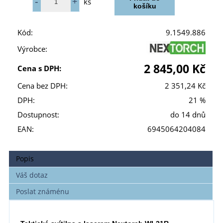
ks
Kód:
9.1549.886
Výrobce:
2 845,00 Kč
Cena s DPH:
Cena bez DPH:
2 351,24 Kč
DPH:
21 %
Dostupnost:
do 14 dnů
EAN:
6945064204084
Popis
Váš dotaz
Poslat známénu