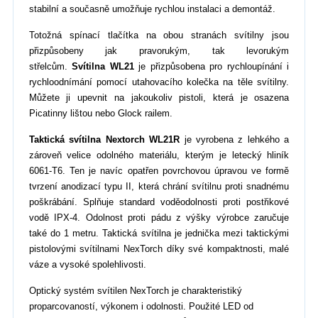
stabilní a současně umožňuje rychlou instalaci a demontáž.
Totožná spínací tlačítka na obou stranách svítilny jsou
přizpůsobeny jak pravorukým, tak levorukým
střelcům.
Svítilna WL21
je přizpůsobena pro rychloupínání i
rychloodnímání pomocí utahovacího kolečka na těle svítilny.
Můžete ji upevnit na jakoukoliv pistoli, která je osazena
Picatinny lištou nebo Glock railem.
Taktická svítilna
Nextorch WL21R
je vyrobena z lehkého a
zároveň velice odolného materiálu, kterým je letecký hliník
6061-T6. Ten je navíc opatřen povrchovou úpravou ve formě
tvrzení anodizací typu II, která chrání svítilnu proti snadnému
poškrábání. S
plňuje standard voděodolnosti proti postřikové
vodě IPX-4. Odolnost proti pádu z výšky výrobce zaručuje
také do 1 metru.
Taktická svítilna je jednička mezi taktickými
pistolovými svítilnami NexTorch díky své kompaktnosti, malé
váze a vysoké spolehlivosti.
Optický systém svítilen NexTorch je charakteristiký
proparcovaností, výkonem i odolnosti. Použité LED od