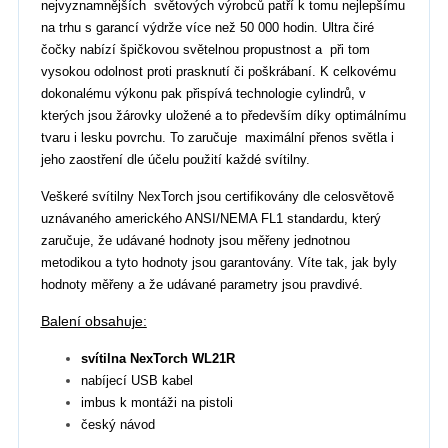
nejvyznamnějších světových výrobců patří k tomu nejlepšímu
na trhu s garancí výdrže více než 50 000 hodin. Ultra čiré
čočky nabízí špičkovou světelnou propustnost a při tom
vysokou odolnost proti prasknutí či poškrábaní. K celkovému
dokonalému výkonu pak přispívá technologie cylindrů, v
kterých jsou žárovky uložené a to především díky optimálnímu
tvaru i lesku povrchu. To zaručuje maximální přenos světla i
jeho zaostření dle účelu použití každé svítilny.
Veškeré svítilny NexTorch jsou certifikovány dle celosvětově
uznávaného amerického ANSI/NEMA FL1 standardu, který
zaručuje, že udávané hodnoty jsou měřeny jednotnou
metodikou a tyto hodnoty jsou garantovány. Víte tak, jak byly
hodnoty měřeny a že udávané parametry jsou pravdivé.
Balení obsahuje:
svítilna
NexTorch WL21R
nabíjecí USB kabel
imbus k montáži na pistoli
český návod