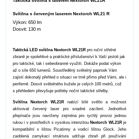
Taktická svítilna s laserem Nextorch WL21R
Svítilna s červeným laserem
Nextorch WL21 R
Výkon: 650 lm
Dosvit: 130 m
Taktická LED svítilna
Nextorch WL21R
pro ruční střelné
zbraně je spolehlivé a praktické příslušenství k Vaší pistoli jak
pro taktické, tak i sebeobranné využití. Dokáže podat výkon
až o síle 650 lumenů. Soustředěný světelný paprsek Vám
zajistí dokonalý přehled o situaci ve tmě přímo před Vámi, ale i
periferně. Dosvit světelného kužele je celých 100 metrů, což
s přehledem převyšuje potřeby noční taktické střelby.
Svítilna
Nextorch WL21R
nabízí bílé světlo a možnost
aktivovat červený laser pro snadné zacílení.
Jednotlivé
přepínače jsou navrženy zejména pro rychlý provoz jednou
rukou i v prostředích s vysokou intenzitou.
Nextorch WL21R
je
kompatibilní s lištou Picatinny a vodicí lištou Glock.
Jeho
zaoblená zamykací struktura udržuje zbraň při používání