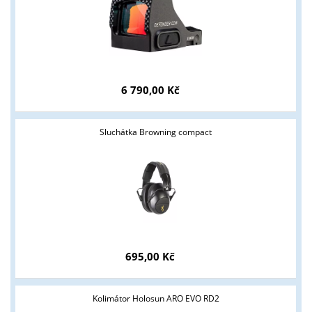
6 790,00 Kč
Tyto stránky jsou určeny pouze odborné veřejnosti od 18 let a
Sluchátka Browning compact
podnikatelům v oblasti zbraně a střelivo. Splňujete tyto
podmínky?
ANO
NE
695,00 Kč
Kolimátor Holosun ARO EVO RD2