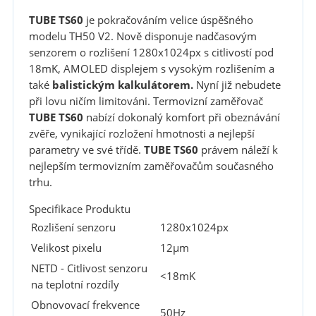
TUBE TS60
je pokračováním velice úspěšného
modelu TH50 V2. Nově disponuje nadčasovým
senzorem o rozlišení 1280x1024px s citlivostí pod
18mK, AMOLED displejem s vysokým rozlišením a
také
balistickým kalkulátorem.
Nyní již nebudete
při lovu ničím limitováni. Termovizní zaměřovač
TUBE TS60
nabízí dokonalý komfort při obeznávání
zvěře, vynikající rozložení hmotnosti a nejlepší
parametry ve své třídě.
TUBE TS60
právem náleží k
nejlepším termovizním zaměřovačům současného
trhu.
Specifikace Produktu
Rozlišení senzoru
1280x1024px
Velikost pixelu
12µm
NETD - Citlivost senzoru
<18mK
na teplotní rozdíly
Obnovovací frekvence
50Hz