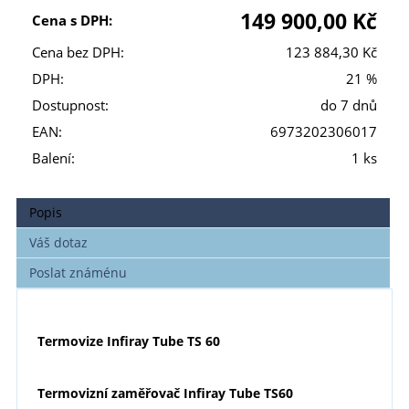
149 900,00 Kč
Cena s DPH:
Cena bez DPH:
123 884,30 Kč
DPH:
21 %
Dostupnost:
do 7 dnů
EAN:
6973202306017
Balení:
1 ks
Popis
Váš dotaz
Poslat známénu
Termovize Infiray Tube TS 60
Termovizní zaměřovač Infiray Tube TS60