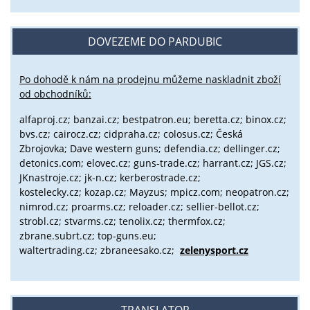
DOVEZEME DO PARDUBIC
Po dohodě k nám na prodejnu můžeme naskladnit zboží
od obchodníků:
alfaproj.cz;
banzai.cz;
bestpatron.eu;
beretta.cz;
binox.cz;
bvs.cz;
cairocz.cz; cidpraha.cz; colosus.cz; Česká
Zbrojovka; Dave western guns; defendia.cz; dellinger.cz;
detonics.com; elovec.cz; guns-trade.cz; harrant.cz; JGS.cz;
JKnastroje.cz; jk-n.cz; kerberostrade.cz;
kostelecky.cz;
kozap.cz; Mayzus;
mpicz.com; neopatron.cz;
nimrod.cz; proarms.cz; reloader.cz; sellier-bellot.cz;
strobl.cz;
stvarms.cz; tenolix.cz; thermfox.cz;
zbrane.subrt.cz;
top-guns.eu;
waltertrading.cz; zbraneesako.cz;
zelenysport.cz
TRANSLATOR