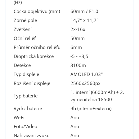
(Hz)
Čočka objektivu (mm)
60mm / F1.0
Zorné pole
14,7° x 11,7°
Zvětšení
2x-16x
Oční reliéf
50mm
Průměr očního reliéfu
6mm
Dioptrická korekce
-5 - +3,5
Detekce
3100m
Typ displeje
AMOLED 1.03''
Rozlišení displeje
2560x2560px
1. interní (6600mAh) + 2.
Typ baterie
vyměnitelná 18500
Výdrž baterie
9h (interní+externí)
Wi-Fi
Ano
Foto/Video
Ano
Nahrávání zvuku
Ano