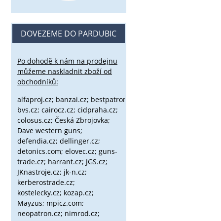
DOVEZEME DO PARDUBIC
Po dohodě k nám na prodejnu
můžeme naskladnit zboží od
obchodníků:
alfaproj.cz;
banzai.cz;
bestpatron.eu;
beretta.cz;
binox.cz;
bvs.cz;
cairocz.cz; cidpraha.cz;
colosus.cz; Česká Zbrojovka;
Dave western guns;
defendia.cz; dellinger.cz;
detonics.com; elovec.cz; guns-
trade.cz; harrant.cz; JGS.cz;
JKnastroje.cz; jk-n.cz;
kerberostrade.cz;
kostelecky.cz;
kozap.cz;
Mayzus;
mpicz.com;
neopatron.cz; nimrod.cz;