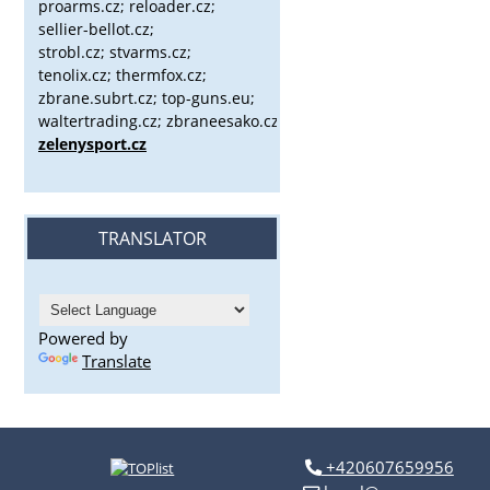
proarms.cz; reloader.cz;
sellier-bellot.cz;
strobl.cz;
stvarms.cz;
tenolix.cz; thermfox.cz;
zbrane.subrt.cz;
top-guns.eu;
waltertrading.cz; zbraneesako.cz;
zelenysport.cz
TRANSLATOR
Powered by
Translate
+420607659956