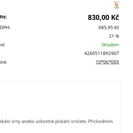
830,00 Kč
PH:
 DPH:
685,95 Kč
21 %
st:
Skladem
4260511892907
bce:
10*06*005
pískání srny anebo úzkostné pískání srnčete. Přicloněním