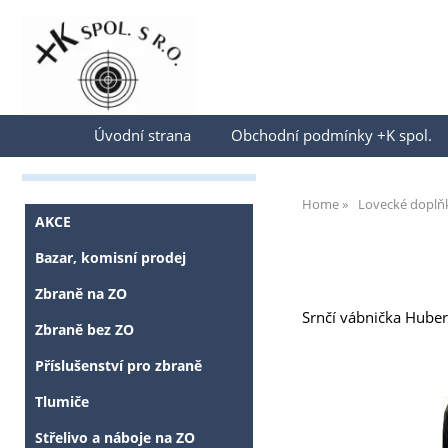
Přihlásit se
Úvodní strana
Obchodní podmínky +K spol.
Home
Lovecké doplň
AKCE
Bazar, komisní prodej
Zbraně na ZO
Srnčí vábnička Hubert
Zbraně bez ZO
Příslušenství pro zbraně
Tlumiče
Střelivo a náboje na ZO