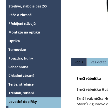
Střelivo, náboje bez ZO
Péče o zbraně
Přebíjení nábojů
Montáže na optiku
Optika
Termovize
Pouzdra, kufry
Popis
Váš dotaz
Sebeobrana
Chladné zbraně
Srnčí vábnička
Terče, střelnice
Srnčí vábnička Hub
Trénink, sušení
Srnčí vábnička Hu
Lovecké doplňky
otvorů v gumové če