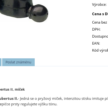
Výrobce:
Cena s D
Cena bez
DPH:
Dostupno
EAN:
Kód výro
Poslat známénu
ertus II, míček
bertus II.
- Jedná se o pryžový míček, intenzitou stisku imituje 
pičce prsty regulujete výšku tónu.