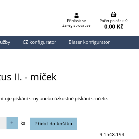
Přihlásit se
Počet položek: 0
0,00 Kč
Zaregistrovat se
lužby
CZ konfigurator
Blaser konfigurator
s II. - míček
mituje pískání srny anebo úzkostné pískání srnčete.
ks
9.1548.194