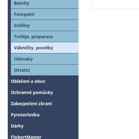
Batohy
Fotopasti
Svítilny
Trofeje, preparace
Vábničky, povelky
Odznaky
Ostatní
Oblečení a obuv
Ochranné pomůcky
Zabezpečení zbraní
Pyrotechnika
Dárky
FlobertMaster