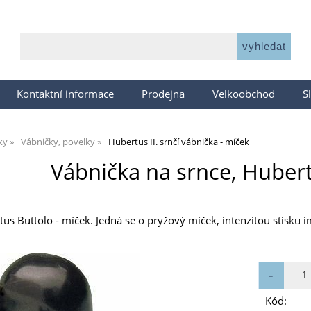
Kontaktní informace
Prodejna
Velkoobchod
S
ky
Vábničky, povelky
Hubertus II. srnčí vábnička - míček
Vábnička na srnce, Hubertu
us Buttolo - míček. Jedná se o pryžový míček, intenzitou stisku i
Kód: