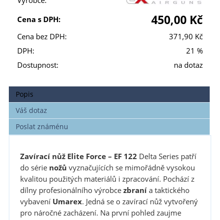
Výrobce:
450,00 Kč
Cena s DPH:
Cena bez DPH:
371,90 Kč
DPH:
21 %
Dostupnost:
na dotaz
Popis
Váš dotaz
Poslat známénu
Zavírací nůž Elite Force – EF 122
Delta Series patří
do série
nožů
vyznačujících se mimořádně vysokou
kvalitou použitých materiálů i zpracování. Pochází z
dílny profesionálního výrobce
zbraní
a taktického
vybavení
Umarex
. Jedná se o zavírací nůž vytvořený
pro náročné zacházení. Na první pohled zaujme