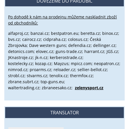
DOVEZEME DO PARDUBIC
Po dohodě k nám na prodejnu můžeme naskladnit zboží
od obchodníků:
alfaproj.cz;
banzai.cz;
bestpatron.eu;
beretta.cz;
binox.cz;
bvs.cz;
cairocz.cz; cidpraha.cz; colosus.cz; Česká
Zbrojovka; Dave western guns; defendia.cz; dellinger.cz;
detonics.com; elovec.cz; guns-trade.cz; harrant.cz; JGS.cz;
JKnastroje.cz; jk-n.cz; kerberostrade.cz;
kostelecky.cz;
kozap.cz; Mayzus;
mpicz.com; neopatron.cz;
nimrod.cz; proarms.cz; reloader.cz; sellier-bellot.cz;
strobl.cz;
stvarms.cz; tenolix.cz; thermfox.cz;
zbrane.subrt.cz;
top-guns.eu;
waltertrading.cz; zbraneesako.cz;
zelenysport.cz
TRANSLATOR