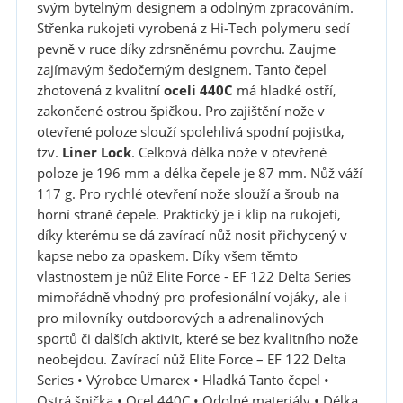
svým bytelným designem a odolným zpracováním.
Střenka rukojeti vyrobená z Hi-Tech polymeru sedí
pevně v ruce díky zdrsněnému povrchu. Zaujme
zajímavým šedočerným designem. Tanto čepel
zhotovená z kvalitní
oceli 440C
má hladké ostří,
zakončené ostrou špičkou. Pro zajištění nože v
otevřené poloze slouží spolehlivá spodní pojistka,
tzv.
Liner Lock
. Celková délka nože v otevřené
poloze je 196 mm a délka čepele je 87 mm. Nůž váží
117 g. Pro rychlé otevření nože slouží a šroub na
horní straně čepele. Praktický je i klip na rukojeti,
díky kterému se dá zavírací nůž nosit přichycený v
kapse nebo za opaskem. Díky všem těmto
vlastnostem je nůž Elite Force - EF 122 Delta Series
mimořádně vhodný pro profesionální vojáky, ale i
pro milovníky outdoorových a adrenalinových
sportů či dalších aktivit, které se bez kvalitního nože
neobejdou. Zavírací nůž Elite Force – EF 122 Delta
Series • Výrobce Umarex • Hladká Tanto čepel •
Ostrá špička • Ocel 440C • Odolné materiály • Délka