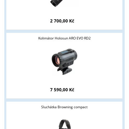
2 700,00 Kč
Kolimátor Holosun ARO EVO RD2
7 590,00 Kč
Sluchátka Browning compact
Tyto stránky jsou určeny pouze odborné veřejnosti od 18 let a
podnikatelům v oblasti zbraně a střelivo. Splňujete tyto
podmínky?