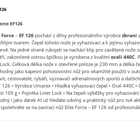
126
Force EF126
e Force
–
EF 126
pochází z dílny profesionálního výrobce
zbraní
a
hlým tvarem. Čepel tohoto nože je vyhazovací a k jejímu vyhazov
barvě. Na jedné straně rukojeti se nachází klip pro zavěšené nože 
ří, zakončené ostrou špičkou je vyrobena z kvalitní
oceli 440C
. 
er Lock. Celková délka nože v otevřené poloze je 230 mm a délka 
vhodný jako kapesní pohotovostní nůž pro okamžité použití v out
t, cestovatelé, rybáři, vyznavači adrenalinových sportů a dalších 
EF 126 • Výrobce Umarex • Hladká vyhazovací čepel • Ocel 440C •
 109 g • Pojistka Liner Lock • Na čepeli výběžky pro vyhazován
odný i jako dárek Ať už hledáte odolný a praktický nůž pro své a
 spolehněte se na zavírací nůž Elite Force – EF 126 od profesioná