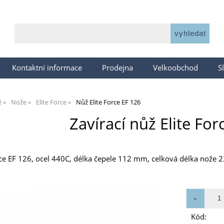
Kontaktní informace
Prodejna
Velkoobchod
S
ě
Nože
Elite Force
Nůž Elite Force EF 126
Zavírací nůž Elite Fo
orce EF 126, ocel 440C, délka čepele 112 mm, celková délka nože
Kód: