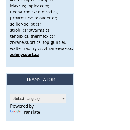
Mayzus;
mpicz.com;
neopatron.cz; nimrod.cz;
proarms.cz; reloader.cz;
sellier-bellot.cz;
strobl.cz;
stvarms.cz;
tenolix.cz; thermfox.cz;
zbrane.subrt.cz;
top-guns.eu;
waltertrading.cz; zbraneesako.cz;
zelenysport.cz
TRANSLATOR
Powered by
Translate