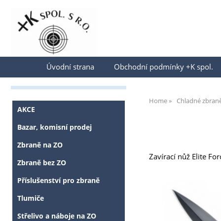
Přihlásit se
Úvodní strana
Obchodní podmínky +K spol.
Home
Chladné zbran
AKCE
Bazar, komisní prodej
Zbraně na ZO
Zavírací nůž Elite F
Zbraně bez ZO
Příslušenství pro zbraně
Tlumiče
Střelivo a náboje na ZO