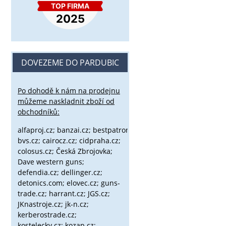
DOVEZEME DO PARDUBIC
Po dohodě k nám na prodejnu
můžeme naskladnit zboží od
obchodníků:
alfaproj.cz;
banzai.cz;
bestpatron.eu;
beretta.cz;
binox.cz;
bvs.cz;
cairocz.cz; cidpraha.cz;
colosus.cz; Česká Zbrojovka;
Dave western guns;
defendia.cz; dellinger.cz;
detonics.com; elovec.cz; guns-
trade.cz; harrant.cz; JGS.cz;
JKnastroje.cz; jk-n.cz;
kerberostrade.cz;
kostelecky.cz;
kozap.cz;