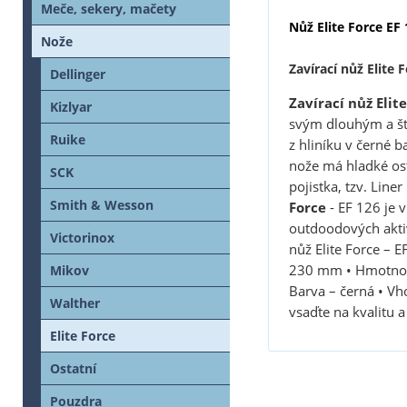
Meče, sekery, mačety
Nůž Elite Force EF 
Nože
Zavírací nůž Elite 
Dellinger
Zavírací nůž Elit
Kizlyar
svým dlouhým a ští
Ruike
z hliníku v černé 
nože má hladké ost
SCK
pojistka, tzv. Lin
Smith & Wesson
Force
- EF 126 je 
outdoodových aktivi
Victorinox
nůž Elite Force – 
230 mm • Hmotnost
Mikov
Barva – černá • Vh
Walther
vsaďte na kvalitu a
Elite Force
Ostatní
Pouzdra