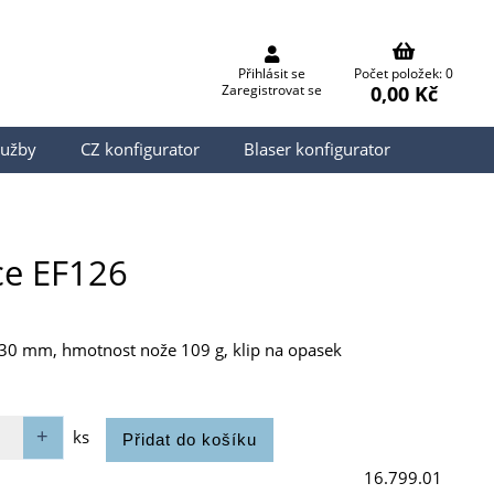
Přihlásit se
Počet položek: 0
0,00 Kč
Zaregistrovat se
lužby
CZ konfigurator
Blaser konfigurator
rce EF126
 230 mm, hmotnost nože 109 g, klip na opasek
ks
16.799.01