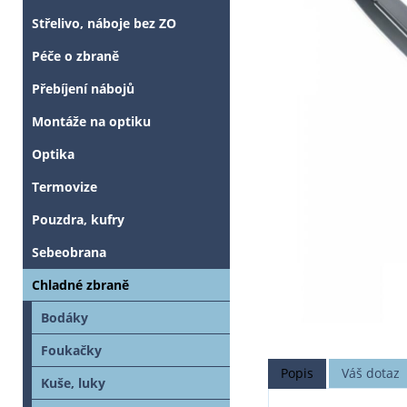
Střelivo, náboje bez ZO
Péče o zbraně
Přebíjení nábojů
Montáže na optiku
Optika
Termovize
Pouzdra, kufry
Sebeobrana
Chladné zbraně
Bodáky
Foukačky
Popis
Váš dotaz
Kuše, luky