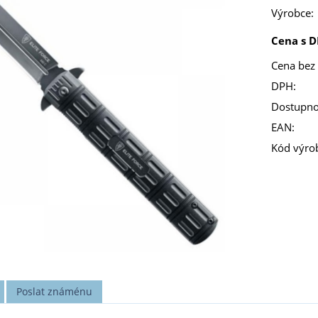
Výrobce:
Cena s D
Cena bez
DPH:
Dostupno
EAN:
Kód výro
Poslat známénu