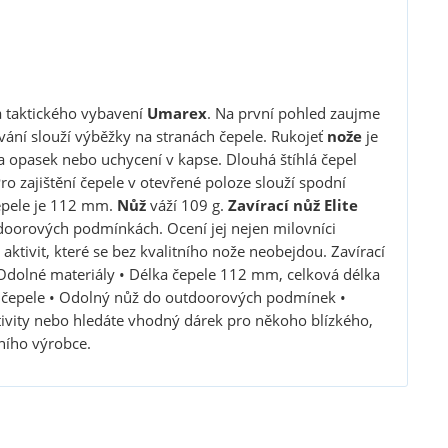
 taktického vybavení
Umarex
. Na první pohled zaujme
ání slouží výběžky na stranách čepele. Rukojeť
nože
je
za opasek nebo uchycení v kapse. Dlouhá štíhlá čepel
Pro zajištění čepele v otevřené poloze slouží spodní
čepele je 112 mm.
Nůž
váží 109 g.
Zavírací nůž Elite
doorových podmínkách. Ocení jej nejen milovníci
aktivit, které se bez kvalitního nože neobejdou. Zavírací
 Odolné materiály • Délka čepele 112 mm, celková délka
í čepele • Odolný nůž do outdoorových podmínek •
ktivity nebo hledáte vhodný dárek pro někoho blízkého,
lního výrobce.