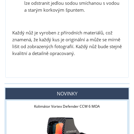
lze odstranit jedlou sodou smíchanou s vodou
a starým korkovým špuntem.
Každý nůž je vyroben z přírodních materiálů, což
znamená, že každý kus je originální a může se mírně
lišit od zobrazených fotografií. Každý nůž bude stejně
kvalitní a detailně opracovaný.
NOVINKY
Kolimátor Vortex Defender CCW 6 MOA
Tyto stránky jsou určeny pouze odborné veřejnosti od 18 let a
podnikatelům v oblasti zbraně a střelivo. Splňujete tyto
podmínky?