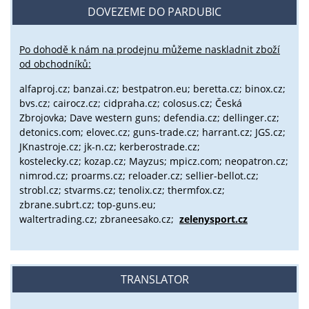
DOVEZEME DO PARDUBIC
Po dohodě k nám na prodejnu můžeme naskladnit zboží
od obchodníků:
alfaproj.cz;
banzai.cz;
bestpatron.eu;
beretta.cz;
binox.cz;
bvs.cz;
cairocz.cz; cidpraha.cz; colosus.cz; Česká
Zbrojovka; Dave western guns; defendia.cz; dellinger.cz;
detonics.com; elovec.cz; guns-trade.cz; harrant.cz; JGS.cz;
JKnastroje.cz; jk-n.cz; kerberostrade.cz;
kostelecky.cz;
kozap.cz; Mayzus;
mpicz.com; neopatron.cz;
nimrod.cz; proarms.cz; reloader.cz; sellier-bellot.cz;
strobl.cz;
stvarms.cz; tenolix.cz; thermfox.cz;
zbrane.subrt.cz;
top-guns.eu;
waltertrading.cz; zbraneesako.cz;
zelenysport.cz
TRANSLATOR