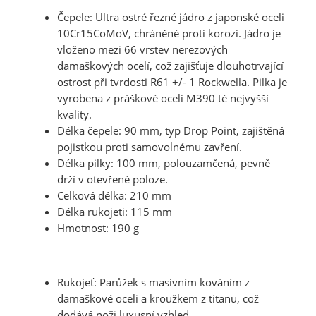
Čepele: Ultra ostré řezné jádro z japonské oceli
10Cr15CoMoV, chráněné proti korozi. Jádro je
vloženo mezi 66 vrstev nerezových
damaškových ocelí, což zajišťuje dlouhotrvající
ostrost při tvrdosti R61 +/- 1 Rockwella. Pilka je
vyrobena z práškové oceli M390 té nejvyšší
kvality.
Délka čepele: 90 mm, typ Drop Point, zajištěná
pojistkou proti samovolnému zavření.
Délka pilky: 100 mm, polouzamčená, pevně
drží v otevřené poloze.
Celková délka: 210 mm
Délka rukojeti: 115 mm
Hmotnost: 190 g
Rukojeť: Parůžek s masivním kováním z
damaškové oceli a kroužkem z titanu, což
dodává noži luxusní vzhled.