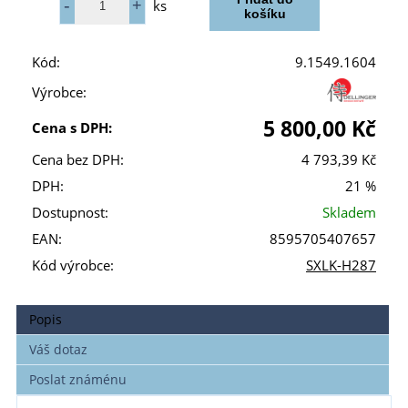
ks
Kód:
9.1549.1604
Výrobce:
5 800,00 Kč
Cena s DPH:
Cena bez DPH:
4 793,39 Kč
DPH:
21 %
Dostupnost:
Skladem
EAN:
8595705407657
Kód výrobce:
SXLK-H287
Popis
Váš dotaz
Poslat známénu